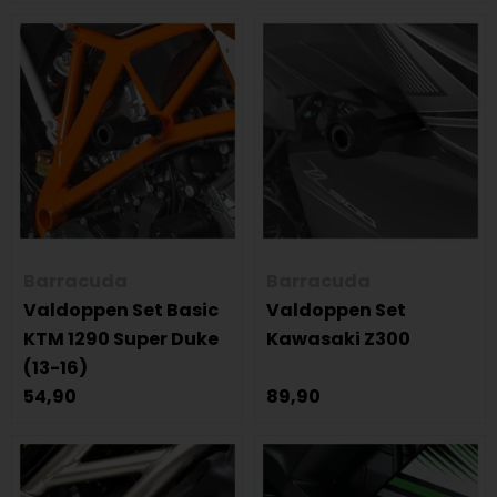
Barracuda
Barracuda
Valdoppen Set Basic
Valdoppen Set
KTM 1290 Super Duke
Kawasaki Z300
(13-16)
54,90
89,90