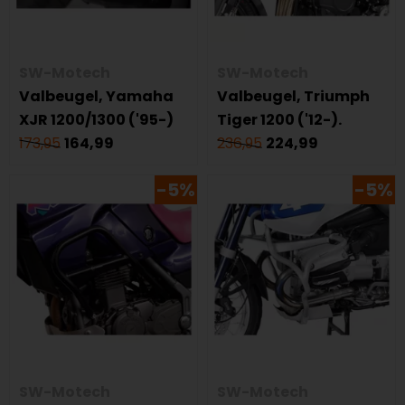
SW-Motech
SW-Motech
Valbeugel, Yamaha
Valbeugel, Triumph
XJR 1200/1300 ('95-)
Tiger 1200 ('12-).
173,95
164,99
236,95
224,99
-5%
-5%
SW-Motech
SW-Motech