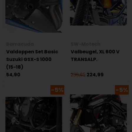
Barracuda
SW-Motech
Valdoppen Set Basic
Valbeugel, XL 600 V
Suzuki GSX-S 1000
TRANSALP.
(15-18)
54,90
236,95
224,99
-5%
-5%