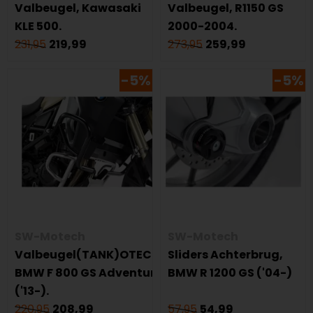
Valbeugel, Kawasaki
Valbeugel, R1150 GS
KLE 500.
2000-2004.
231,95
219,99
273,95
259,99
-5%
-5%
SW-Motech
SW-Motech
Valbeugel(TANK)OTECH,
Sliders Achterbrug,
BMW F 800 GS Adventure
BMW R 1200 GS ('04-)
('13-).
220,95
208,99
57,95
54,99