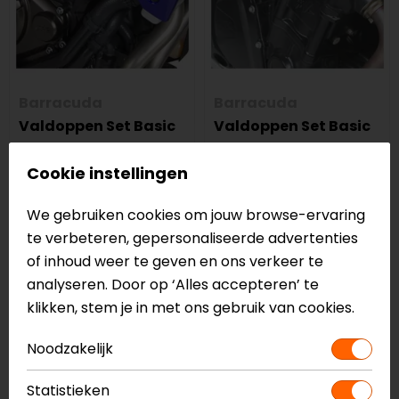
Barracuda
Barracuda
Valdoppen Set Basic
Valdoppen Set Basic
Yamaha Mt-07
Mv Agusta
Tracer
Cookie instellingen
64,90
64,90
We gebruiken cookies om jouw browse-ervaring
te verbeteren, gepersonaliseerde advertenties
of inhoud weer te geven en ons verkeer te
analyseren. Door op ‘Alles accepteren’ te
klikken, stem je in met ons gebruik van cookies.
Noodzakelijk
Statistieken