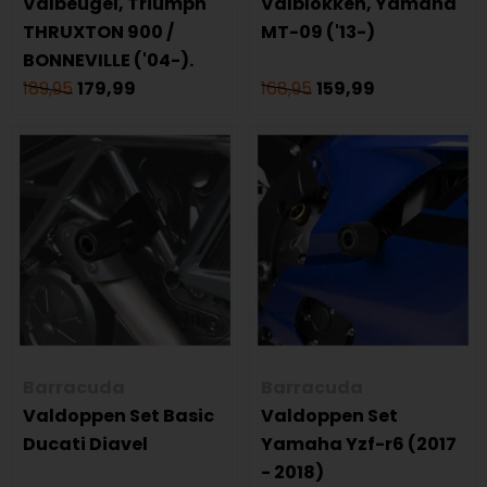
Valbeugel, Triumph
Valblokken, Yamaha
THRUXTON 900 /
MT-09 ('13-)
BONNEVILLE ('04-).
189,95
179,99
168,95
159,99
Barracuda
Barracuda
Valdoppen Set Basic
Valdoppen Set
Ducati Diavel
Yamaha Yzf-r6 (2017
- 2018)