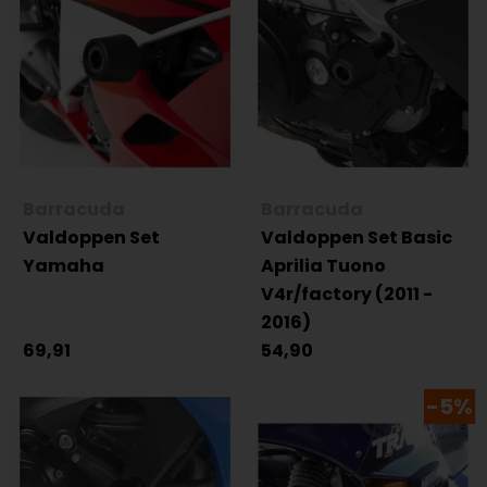
Barracuda
Barracuda
Valdoppen Set
Valdoppen Set Basic
Yamaha
Aprilia Tuono
V4r/factory (2011 -
2016)
69,91
54,90
-5%