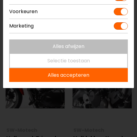
Voorkeuren
Barracuda
Barracuda
Valdoppen Set Suzuki
Valdoppen Set Basic
Marketing
Bmw S 1000rr (2015 -
2017)
69,91
54,90
Alles afwijzen
Selectie toestaan
-5%
-5%
Alles accepteren
SW-Motech
SW-Motech