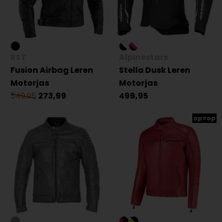
RST
Alpinestars
Fusion Airbag Leren
Stella Dusk Leren
Motorjas
Motorjas
549,95
273,99
499,95
op=op