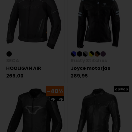
SECA
Rusty Stitches
HOOLIGAN AIR
Joyce motorjas
269,00
289,95
op=op
-40%
op=op