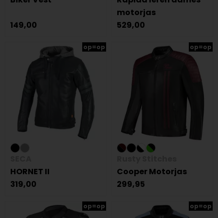
motorjas
149,00
529,00
op=op
op=op
SECA
Rusty Stitches
HORNET II
Cooper Motorjas
319,00
299,95
op=op
op=op