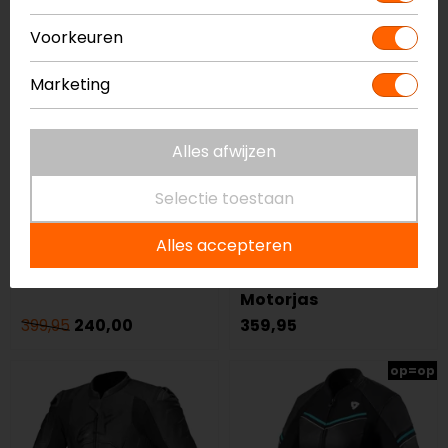
-40%
Voorkeuren
op=op
Marketing
Alles afwijzen
Selectie toestaan
Alles accepteren
Held
Rusty Stitches
Brixham Motorjas
Super Jari V2
Motorjas
399,95
240,00
359,95
op=op