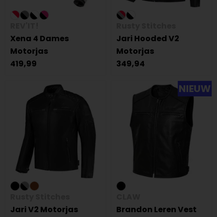
REV'IT!
Rusty Stitches
Xena 4 Dames
Jari Hooded V2
Motorjas
Motorjas
419,99
349,94
NIEUW
Rusty Stitches
CLAW
Jari V2 Motorjas
Brandon Leren Vest