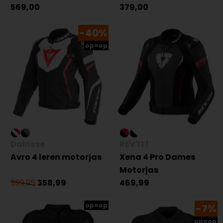
569,00
379,00
-40%
op=op
Dainese
REV'IT!
Avro 4 leren motorjas
Xena 4 Pro Dames
Motorjas
599,95
358,99
469,99
op=op
-7%
op=op