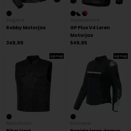
Segura
Alpinestars
Robby Motorjas
GP Plus V4 Leren
Motorjas
349,99
549,95
op=op
op=op
Motoholic
Dainese
Biker Vest
Rapida leren dames