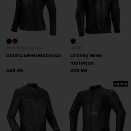
Rusty Stitches
IXON
Donna Leren Motorjas
Cranky leren
motorjas
349,95
329,99
op=op