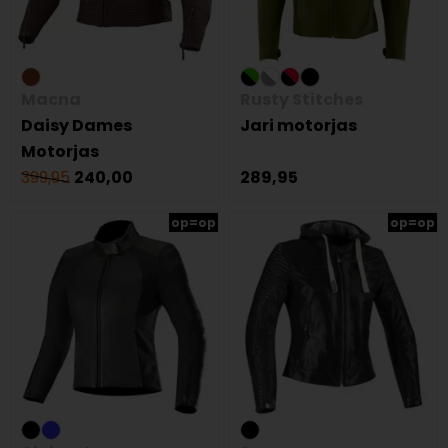
Macna
Rusty Stitches
Daisy Dames
Jari motorjas
Motorjas
399,95
240,00
289,95
op=op
op=op