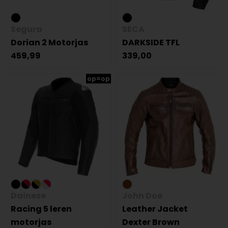
Segura
SECA
Dorian 2 Motorjas
DARKSIDE TFL
459,99
339,00
op=op
Dainese
John Doe
Racing 5 leren
Leather Jacket
motorjas
Dexter Brown