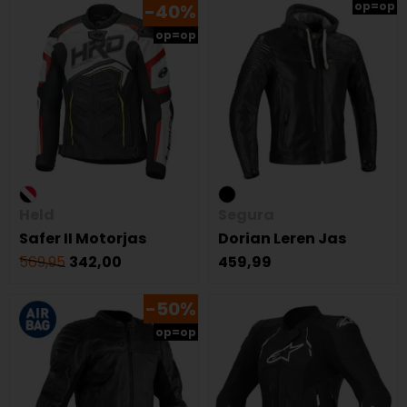
op=op
-40%
op=op
Held
Segura
Safer II Motorjas
Dorian Leren Jas
569,95
342,00
459,99
-50%
op=op