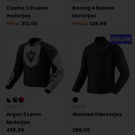
Held
Dainese
Cosmo 3.0 Leren
Racing 4 Dames
motorjas
Motorjas
519,95
312,00
549,95
328,99
NIEUW
REV'IT!
SECA
Argon 3 Leren
Wanted II Motorjas
Motorjas
439,99
299,00