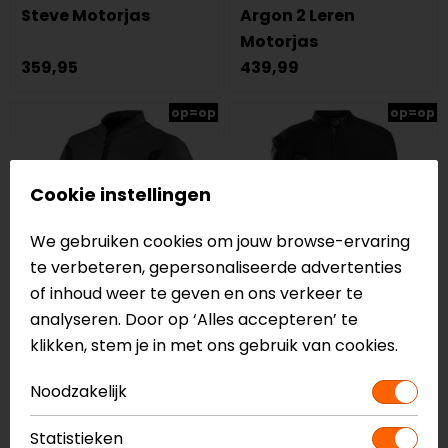
Steve Motorjas
Argon 2 Leren
Motorjas
359,95
439,99
op=op
op=op
Cookie instellingen
We gebruiken cookies om jouw browse-ervaring
te verbeteren, gepersonaliseerde advertenties
of inhoud weer te geven en ons verkeer te
analyseren. Door op ‘Alles accepteren’ te
REV'IT!
CLAW
klikken, stem je in met ons gebruik van cookies.
Mile Motorjas
Joy Lady Leren
Noodzakelijk
Motorjas
449,99
249,95
Statistieken