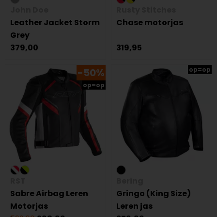
John Doe
Rusty Stitches
Leather Jacket Storm
Chase motorjas
Grey
379,00
319,95
op=op
-50%
op=op
RST
Bering
Sabre Airbag Leren
Gringo (King Size)
Motorjas
Leren jas