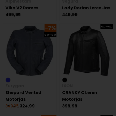
Alpinestars
Segura
Vika V2 Dames
Lady Dorian Leren Jas
499,95
449,99
op=op
-7%
op=op
Furygan
IXON
Shepard Vented
CRANKY C Leren
Motorjas
Motorjas
349,95
324,99
399,99