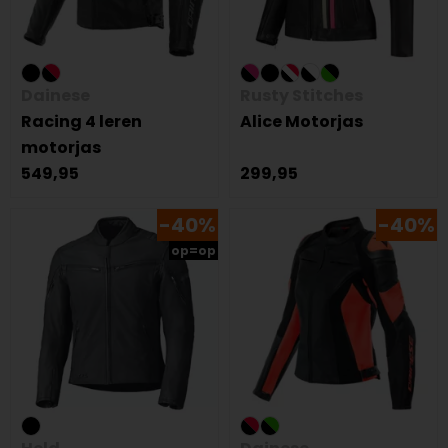
Dainese
Rusty Stitches
Racing 4 leren
Alice Motorjas
motorjas
549,95
299,95
-40%
-40%
op=op