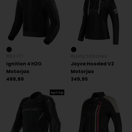
REV'IT!
Rusty Stitches
Ignition 4 H2O
Joyce Hooded V2
Motorjas
Motorjas
499,99
349,95
op=op