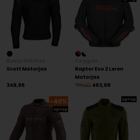
Rusty Stitches
Furygan
Scott Motorjas
Raptor Evo 2 Leren
Motorjas
349,95
499,95
463,99
op=op
-40%
op=op