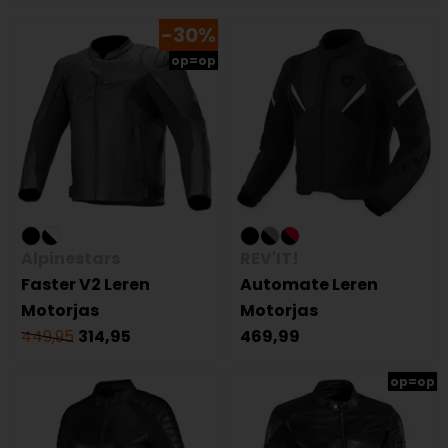
-30%
op=op
Alpinestars
REV'IT!
Faster V2 Leren
Automate Leren
Motorjas
Motorjas
449,95
314,95
469,99
op=op