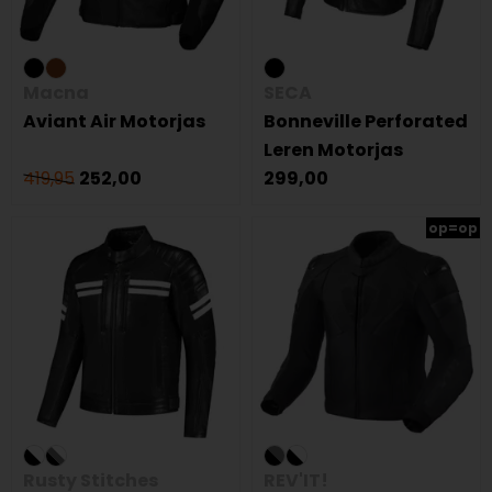
Macna
SECA
Aviant Air Motorjas
Bonneville Perforated
Leren Motorjas
419,95
252,00
299,00
op=op
Rusty Stitches
REV'IT!