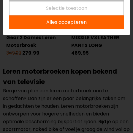
Selectie toestaan
Alles accepteren
REV'IT!
Alpinestars
Gear 2 Dames Leren
MISSILE V3 LEATHER
Motorbroek
PANTS LONG
349,99
279,99
469,95
Leren motorbroeken kopen bekend
van televisie
Ben je van plan een leren motorbroek aan te
schaffen? Dan zijn er een paar belangrijke zaken om
in gedachten te houden. Leren motorbroeken zijn
ontworpen voor hogere snelheden en bieden
optimale bescherming bij sportief rijden. Rijd je op een
sportmotor, naked bike of voel je graag de wind vol op