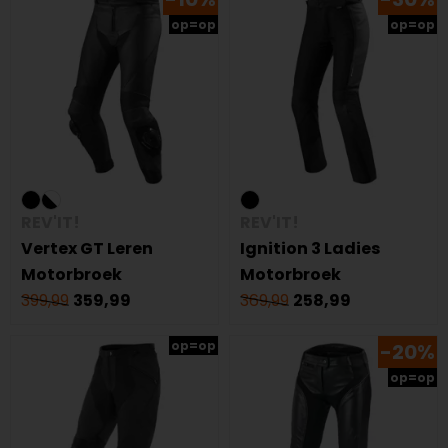
op=op
op=op
REV'IT!
REV'IT!
Vertex GT Leren
Ignition 3 Ladies
Motorbroek
Motorbroek
399,99
359,99
369,99
258,99
op=op
-20%
op=op