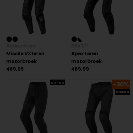
Alpinestars
REV'IT!
Missile V3 leren
Apex Leren
motorbroek
motorbroek
469,95
469,99
op=op
-30%
op=op