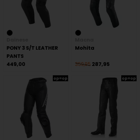
Dainese
Macna
PONY 3 S/T LEATHER
Mohita
PANTS
449,00
359,95
287,95
op=op
op=op