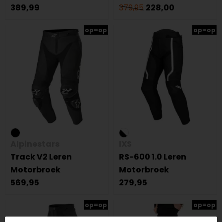
389,99
379,95
228,00
op=op
op=op
Alpinestars
IXS
Track V2 Leren
RS-600 1.0 Leren
Motorbroek
Motorbroek
569,95
279,95
op=op
op=op