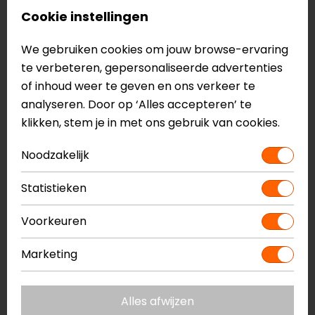
Cookie instellingen
We gebruiken cookies om jouw browse-ervaring
te verbeteren, gepersonaliseerde advertenties
of inhoud weer te geven en ons verkeer te
analyseren. Door op ‘Alles accepteren’ te
klikken, stem je in met ons gebruik van cookies.
Dainese
Grand Canyon
Noodzakelijk
Pony 3 Leren Dames
Nena (Dames)
Motorbroek
Statistieken
449,00
229,00
Voorkeuren
-20%
op=op
Marketing
Alles afwijzen