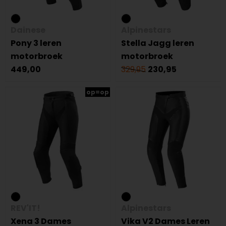
Dainese
Alpinestars
Pony 3 leren
Stella Jagg leren
motorbroek
motorbroek
449,00
329,95
230,95
op=op
REV'IT!
Alpinestars
Xena 3 Dames
Vika V2 Dames Leren