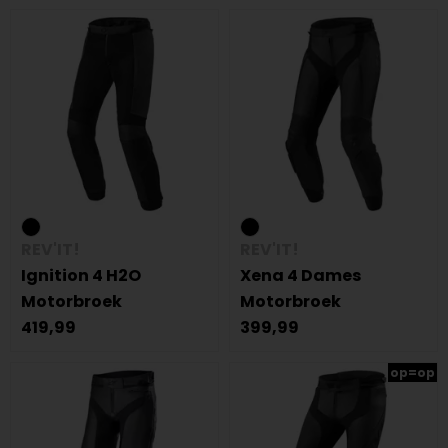
REV'IT!
REV'IT!
Ignition 4 H2O
Xena 4 Dames
Motorbroek
Motorbroek
419,99
399,99
op=op