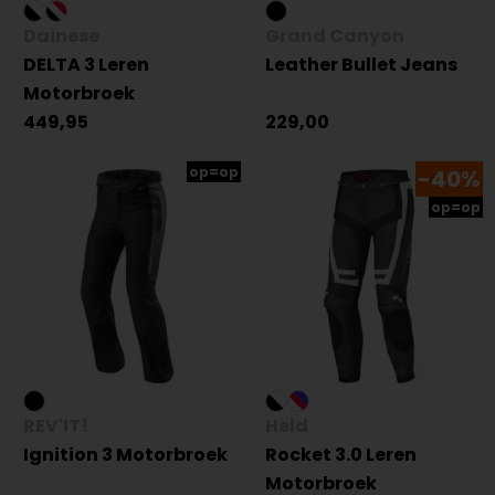
Dainese
Grand Canyon
DELTA 3 Leren
Leather Bullet Jeans
Motorbroek
449,95
229,00
op=op
-40%
op=op
REV'IT!
Held
Ignition 3 Motorbroek
Rocket 3.0 Leren
Motorbroek