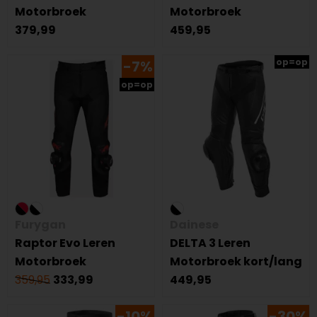
Motorbroek
Motorbroek
379,99
459,95
op=op
-7%
op=op
Furygan
Dainese
Raptor Evo Leren
DELTA 3 Leren
Motorbroek
Motorbroek kort/lang
359,95
333,99
449,95
-10%
-30%