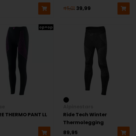
45,01
39,99
op=op
se
Alpinestars
E THERMO PANT LL
Ride Tech Winter
Thermolegging
89,95