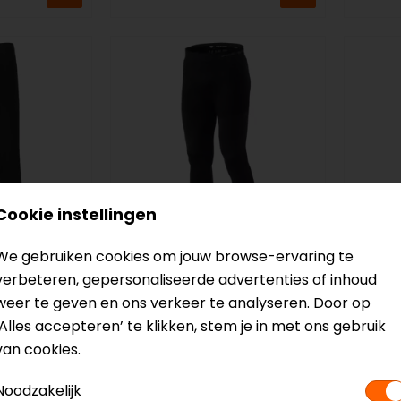
Cookie instellingen
We gebruiken cookies om jouw browse-ervaring te
verbeteren, gepersonaliseerde advertenties of inhoud
REV'IT!
REV'IT
roek
weer te geven en ons verkeer te analyseren. Door op
Airborne 2 Thermobroek
Therm
‘Alles accepteren’ te klikken, stem je in met ons gebruik
47,99
57,99
van cookies.
Noodzakelijk
op=op