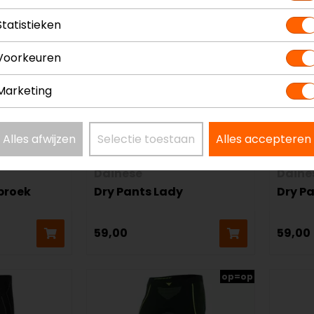
Statistieken
Voorkeuren
Marketing
Alles afwijzen
Selectie toestaan
Alles accepteren
Dainese
Daine
broek
Dry Pants Lady
Dry P
59,00
59,00
op=op