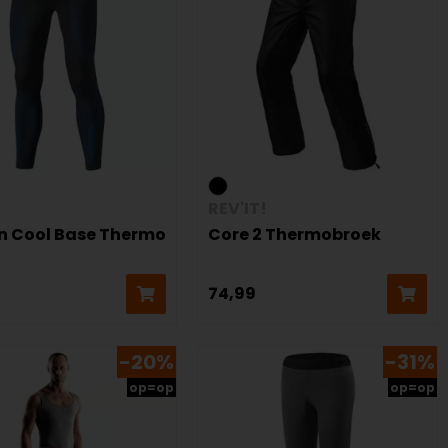
REV'IT!
in Cool Base Thermo
Core 2 Thermobroek
74,99
-20%
-31%
op=op
op=op