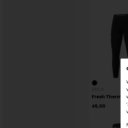
SECA
Fresh Thermob
45,00