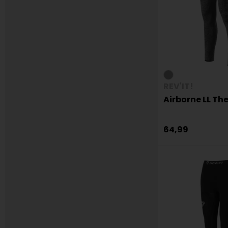
REV'IT!
Airborne LL T
64,99