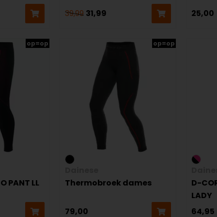
39,99
31,99
25,00
op=op
op=op
Dainese
Daine
O PANT LL
Thermobroek dames
D-COR
LADY
79,00
64,95