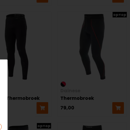
op=op
!
Dainese
ic Thermobroek
Thermobroek
79,00
op=op