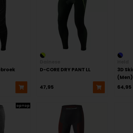
Dainese
Held
obroek
D-CORE DRY PANT LL
3D Sk
(Men)
47,95
64,95
op=op