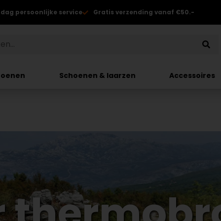
 dag persoonlijke service
Gratis verzending vanaf €50.-
hoenen
Schoenen & laarzen
Accessoires
r thermobr