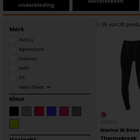
Motorsokken
onderkleding
1-26 van 26 prod
Merk
AMOQ
Alpinestars
Dainese
Held
IXS
Kleur
AMOQ
Merino W Base
Thermobroek
Geslacht