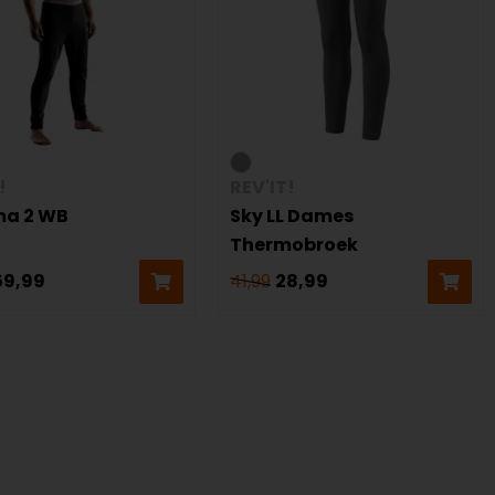
!
REV'IT!
a 2 WB
Sky LL Dames
Thermobroek
59,99
41,99
28,99