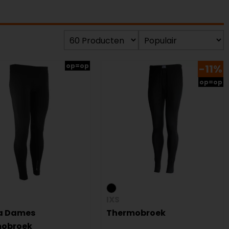
op=op
-11%
op=op
IXS
a Dames
Thermobroek
obroek