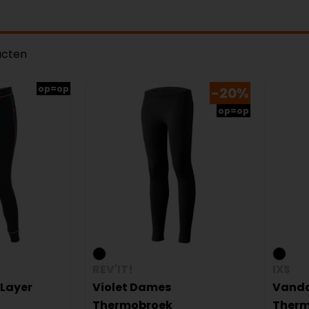
ucten
op=op
-20%
op=op
REV'IT!
IXS
 Layer
Violet Dames
Vand
Thermobroek
Therm