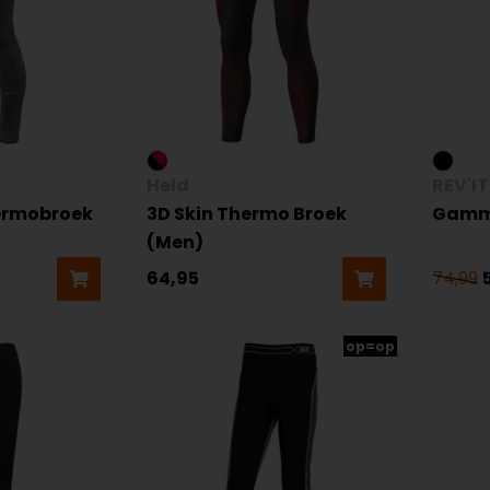
Held
REV'IT
hermobroek
3D Skin Thermo Broek
Gamm
(Men)
64,95
74,99
op=op