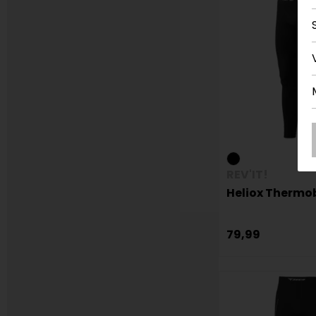
REV'IT!
Heliox Thermo
79,99