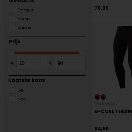
79,90
Dames
Heren
Unisex
Prijs
€
€
Laatste kans
Ja
Nee
Dainese
D-CORE THERM
64,95