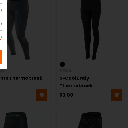
se
SECA
ants Thermobroek
S-Cool Lady
Thermobroek
59,00