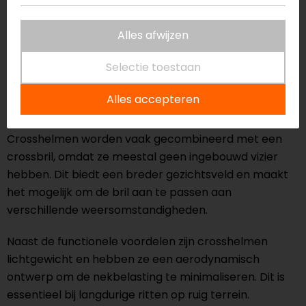
heeft een crosshelm een lang kinstuk en een
Alles afwijzen
verlengde klep (peak). Dit ontwerp beschermt je
gezicht tegen stof, modder en steentjes, terwijl het
Selectie toestaan
ook voldoende luchtcirculatie biedt om oververhitting
te voorkomen.
Alles accepteren
Een helm met vele voordelen
Crosshelmen worden vaak gecombineerd met een
crossbril, omdat ze meestal geen ingebouwd vizier
hebben. Dit biedt een breder gezichtsveld en maakt
het mogelijk om de bril aan te passen aan
verschillende weersomstandigheden.
Naast de functionele voordelen zijn crosshelmen
lichtgewicht en hebben ze een aerodynamisch
ontwerp om de nekbelasting te minimaliseren. Dit is
essentieel bij langdurige ritten op ruig terrein.