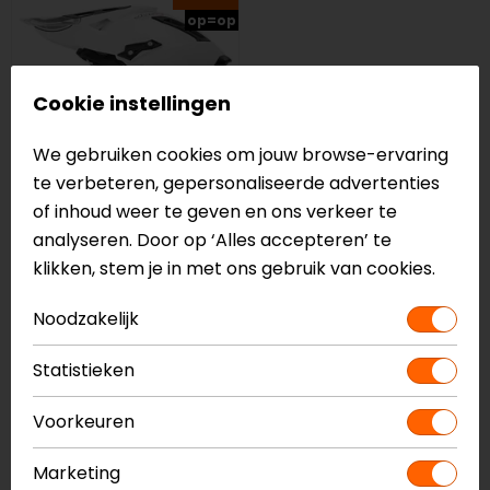
op=op
Cookie instellingen
We gebruiken cookies om jouw browse-ervaring
te verbeteren, gepersonaliseerde advertenties
of inhoud weer te geven en ons verkeer te
Just1
analyseren. Door op ‘Alles accepteren’ te
J12 Solid Crosshelm
klikken, stem je in met ons gebruik van cookies.
349,95
173,99
Noodzakelijk
Waarom kiezen voor crosshelmen in
Statistieken
onze outlet?
Voorkeuren
Een crosshelm is ontworpen om maximale
bescherming en ventilatie te bieden tijdens intensief
Marketing
offroad rijden. In tegenstelling tot andere helmen