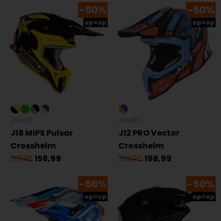
-50%
-50%
op=op
op=op
Just1
Just1
J18 MIPS Pulsar
J12 PRO Vector
Crosshelm
Crosshelm
319,95
158,99
399,95
198,99
-50%
-50%
op=op
op=op