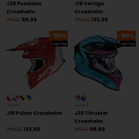
J39 Poseidon
J18 Vertigo
Crosshelm
Crosshelm
199,95
98,99
249,95
123,99
-50%
-50%
op=op
op=op
Just1
Just1
J18 Pulsar Crosshelm
J39 Thruster
Crosshelm
249,95
123,99
199,95
98,99