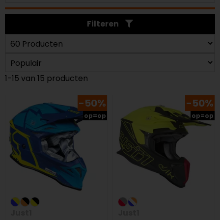
Filteren
1-15 van 15 producten
-50%
-50%
op=op
op=op
Just1
Just1