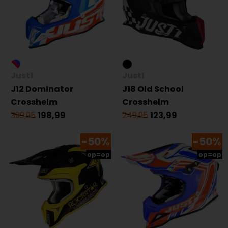
Just1
Just1
J12 Dominator
J18 Old School
Crosshelm
Crosshelm
399,95
198,99
249,95
123,99
-50%
-50%
op=op
op=op