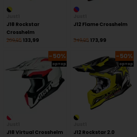
Just1
Just1
J18 Rockstar
J12 Flame Crosshelm
Crosshelm
269,95
133,99
349,95
173,99
-50%
-50%
op=op
op=op
Just1
Just1
J18 Virtual Crosshelm
J12 Rockstar 2.0