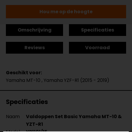
Hou me op de hoogte
Omschrijving
Specificaties
Reviews
Voorraad
Geschikt voor:
Yamaha MT-10 , Yamaha YZF-R1 (2015 - 2019)
Specificaties
Naam
Valdoppen Set Basic Yamaha MT-10 &
YZT-R1
Model
YP1101/15