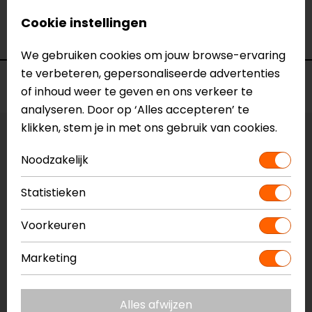
Merk
Barracuda
Cookie instellingen
Kleur
N.v.t.
We gebruiken cookies om jouw browse-ervaring
te verbeteren, gepersonaliseerde advertenties
Voorraad
of inhoud weer te geven en ons verkeer te
analyseren. Door op ‘Alles accepteren’ te
klikken, stem je in met ons gebruik van cookies.
Vestiging Apeldoorn
Noodzakelijk
Niet op voorraad
Vestiging Breda
Statistieken
Niet op voorraad
Vestiging Capelle a/d IJssel
Voorkeuren
Niet op voorraad
Marketing
Vestiging Eindhoven
Niet op voorraad
Alles afwijzen
Vestiging Vianen