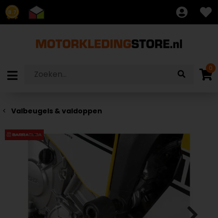
8.7
0
Valbeugels & valdoppen