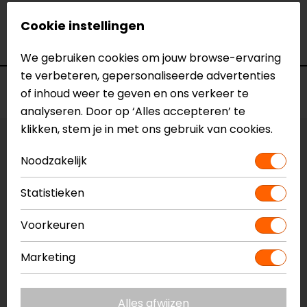
Model
TS6101
Merk
Barracuda
Cookie instellingen
Kleur
N.v.t.
We gebruiken cookies om jouw browse-ervaring
te verbeteren, gepersonaliseerde advertenties
Voorraad
of inhoud weer te geven en ons verkeer te
analyseren. Door op ‘Alles accepteren’ te
klikken, stem je in met ons gebruik van cookies.
Vestiging Apeldoorn
Noodzakelijk
Niet op voorraad
Vestiging Breda
Statistieken
Niet op voorraad
Voorkeuren
Vestiging Capelle a/d IJssel
Niet op voorraad
Marketing
Vestiging Eindhoven
Niet op voorraad
Alles afwijzen