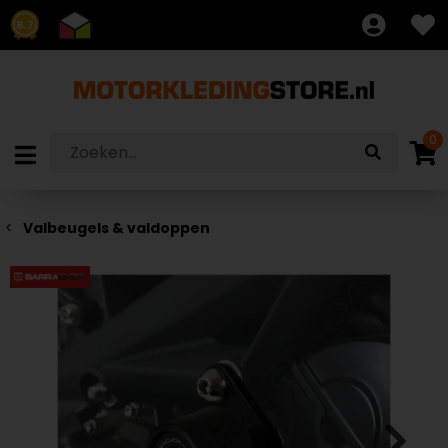
8.7
0
Valbeugels & valdoppen