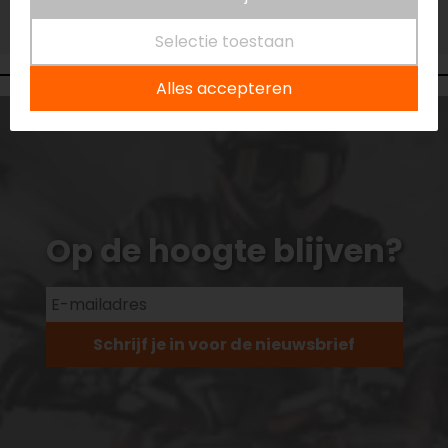
Vestiging Vianen
Niet op voorraad
Selectie toestaan
Alles accepteren
Op de hoogte blijven?
Schrijf je in voor de nieuwsbrief