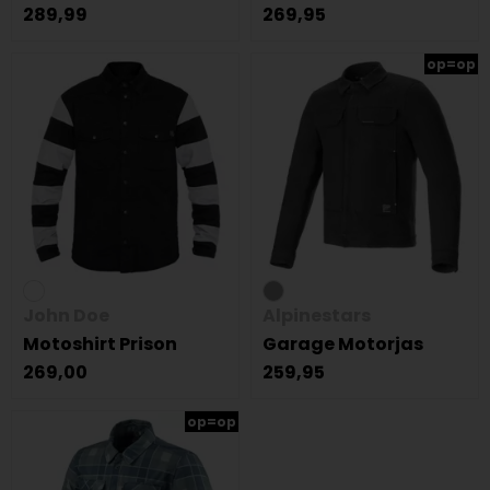
289,99
269,95
op=op
John Doe
Alpinestars
Motoshirt Prison
Garage Motorjas
269,00
259,95
op=op