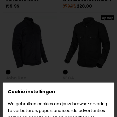
159,95
379,95
228,00
op=op
John Doe
SECA
Aero Mesh Motoshirt
Outcast Motorjas
Cookie instellingen
219,00
229,00
We gebruiken cookies om jouw browse-ervaring
op=op
te verbeteren, gepersonaliseerde advertenties