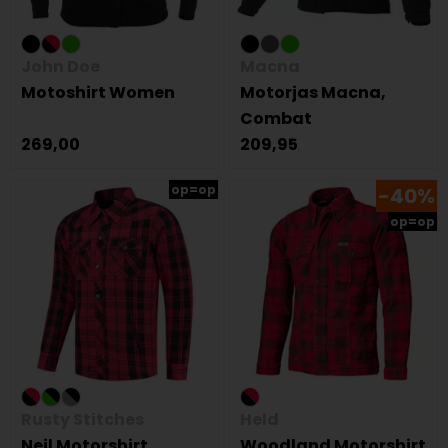
John Doe
Macna
Motoshirt Women
Motorjas Macna,
Combat
269,00
209,95
op=op
-40%
op=op
Rusty Stitches
Held
Neil Motorshirt
Woodland Motorshirt