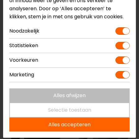
of inhoud weer te geven en ons verkeer te
analyseren. Door op ‘Alles accepteren’ te
klikken, stem je in met ons gebruik van cookies.
Noodzakelijk
Statistieken
REV'IT!
John Doe
Voorkeuren
Tracer Air 3 Motorjas
Motoshirt New
Camouflage
Marketing
189,99
269,00
op=op
Alles afwijzen
Selectie toestaan
Alles accepteren