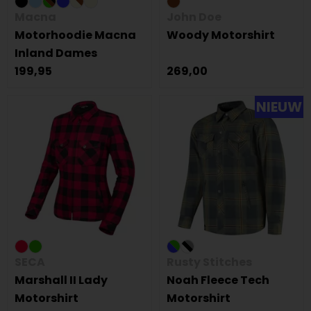
Macna
John Doe
Motorhoodie Macna
Woody Motorshirt
Inland Dames
199,95
269,00
NIEUW
SECA
Rusty Stitches
Marshall II Lady
Noah Fleece Tech
Motorshirt
Motorshirt