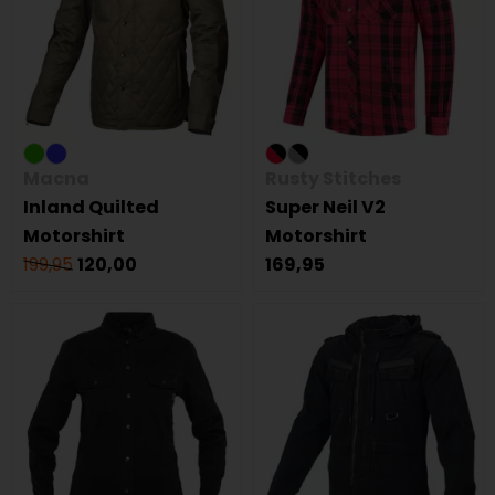
Macna
Rusty Stitches
Inland Quilted
Super Neil V2
Motorshirt
Motorshirt
199,95
120,00
169,95