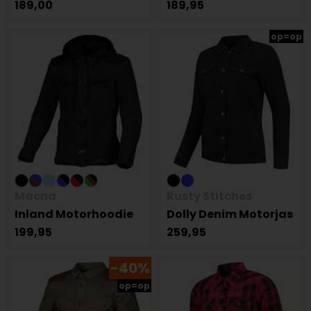
189,00
189,95
op=op
Macna
Rusty Stitches
Inland Motorhoodie
Dolly Denim Motorjas
199,95
259,95
-40%
op=op