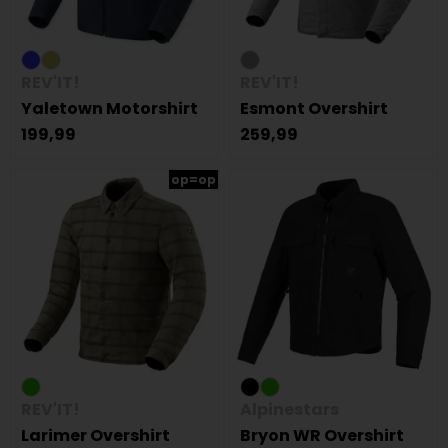
REV'IT!
REV'IT!
Yaletown Motorshirt
Esmont Overshirt
199,99
259,99
op=op
REV'IT!
Alpinestars
Larimer Overshirt
Bryon WR Overshirt