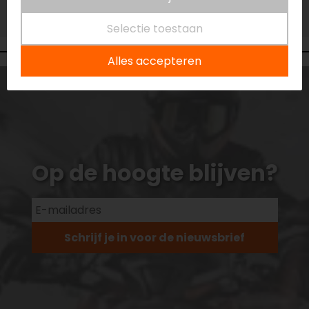
Vestiging Vianen
Niet op voorraad
Selectie toestaan
Alles accepteren
Op de hoogte blijven?
Schrijf je in voor de nieuwsbrief