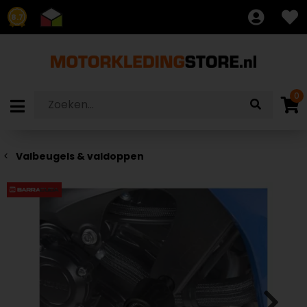
8.7
0
Valbeugels & valdoppen