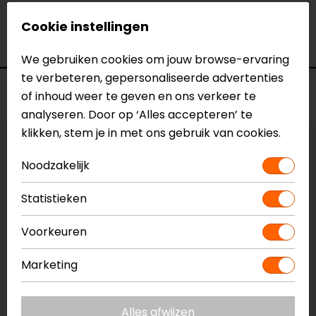
Model
SG1101-15
Merk
Barracuda
Cookie instellingen
Kleur
N.v.t.
We gebruiken cookies om jouw browse-ervaring
te verbeteren, gepersonaliseerde advertenties
Voorraad
of inhoud weer te geven en ons verkeer te
analyseren. Door op ‘Alles accepteren’ te
klikken, stem je in met ons gebruik van cookies.
Vestiging Apeldoorn
Noodzakelijk
Niet op voorraad
Vestiging Breda
Statistieken
Niet op voorraad
Voorkeuren
Vestiging Capelle a/d IJssel
Niet op voorraad
Marketing
Vestiging Eindhoven
Niet op voorraad
Alles afwijzen