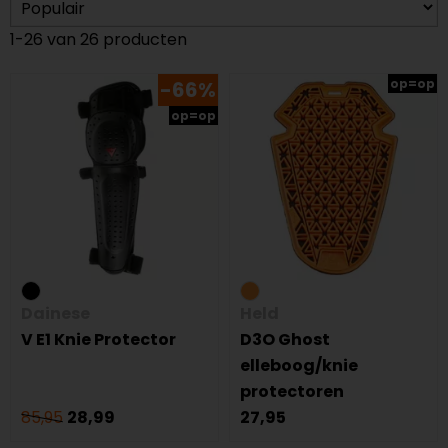
1-26 van 26 producten
op=op
-66%
op=op
Dainese
Held
V E1 Knie Protector
D3O Ghost
elleboog/knie
protectoren
85,95
28,99
27,95