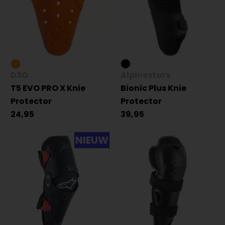
D3O
Alpinestars
T5 EVO PRO X Knie
Bionic Plus Knie
Protector
Protector
24,95
39,95
NIEUW