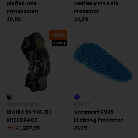
Bioflex Knie
Seeflex RV14 Knie
Protectoren
Protector
29,95
33,99
-30%
op=op
Alpinestars
REV'IT!
BIONIC 5S YOUTH
Seesmart RV35
KNEE BRACE
Elleboog Protector
339,95
237,95
31,99