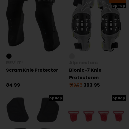
op=op
REV'IT!
Alpinestars
Scram Knie Protector
Bionic-7 Knie
Protectoren
84,99
519,95
363,95
op=op
op=op