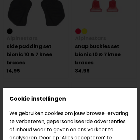
Alpinestars
Alpinestars
side padding set
snap buckles set
bionic 10 & 7 knee
bionic 10 & 7 knee
braces
braces
14,95
34,95
Cookie instellingen
We gebruiken cookies om jouw browse-ervaring
te verbeteren, gepersonaliseerde advertenties
of inhoud weer te geven en ons verkeer te
analyseren. Door op ‘Alles accepteren’ te