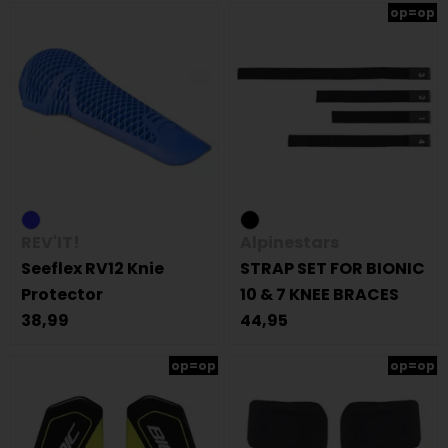
op=op
REV'IT!
Alpinestars
Seeflex RV12 Knie
STRAP SET FOR BIONIC
Protector
10 & 7 KNEE BRACES
38,99
44,95
op=op
op=op