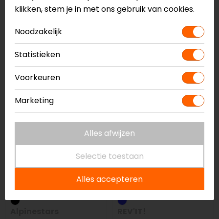
klikken, stem je in met ons gebruik van cookies.
REV'IT!
REV'IT!
Noodzakelijk
Seesmart RV36 Knie
Seeflex RV10
Protector
Elleboog/Knie
Statistieken
Protector
31,99
33,99
Voorkeuren
Marketing
Alles afwijzen
Selectie toestaan
Alles accepteren
Alpinestars
REV'IT!