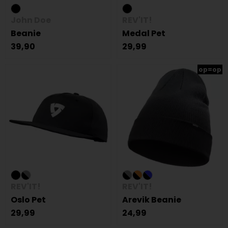
John Doe
REV'IT!
Beanie
Medal Pet
39,90
29,99
op=op
REV'IT!
REV'IT!
Oslo Pet
Arevik Beanie
29,99
24,99