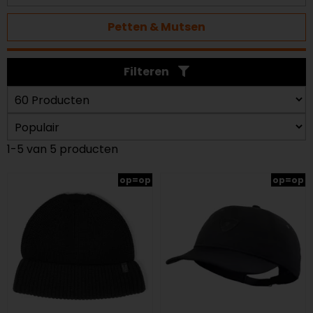
Petten & Mutsen
Filteren
1-5 van 5 producten
op=op
op=op