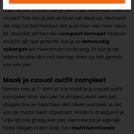
John Doe, Alpinestars, Macna en Dainese
. Zit je
haar na het afdoen van je helm niet helemaal meer in
model? Pak dan je pet erbij en zet deze op. Niemand
die nog zal doorhebben dat je je haar niet naar wens
zit. Doordat petten een
compact formaat
hebben
en licht zijn qua gewicht, kun je ze
eenvoudig
opbergen
en meenemen onderweg. Zo kun je op
iedere locatie dan ook beroep doen op het gemak
van een pet.
Maak je casual outfit compleet
Samen met je T-shirt of trui maak je je casual outfit
compleet door een pet te dragen, want een pet
dragen doe je misschien niet alleen wanneer je net
van de motor bent afgestapt. Wellicht draag je in je
vrije tijd ook graag een pet. Hiermee sla je eigenlijk
twee vliegen in één klap. Een
multifunctionele