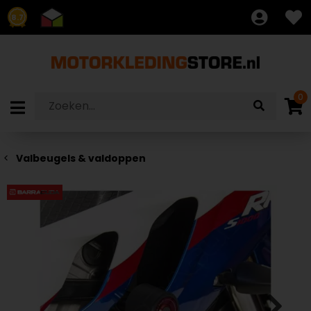
8.7
0
Valbeugels & valdoppen