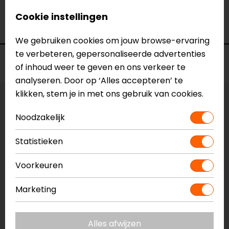
Merk
Barracuda
Cookie instellingen
Kleur
N.v.t.
We gebruiken cookies om jouw browse-ervaring
te verbeteren, gepersonaliseerde advertenties
Voorraad
of inhoud weer te geven en ons verkeer te
analyseren. Door op ‘Alles accepteren’ te
klikken, stem je in met ons gebruik van cookies.
Vestiging Apeldoorn
Noodzakelijk
Niet op voorraad
Vestiging Breda
Statistieken
Niet op voorraad
Vestiging Capelle a/d IJssel
Voorkeuren
Niet op voorraad
Marketing
Vestiging Eindhoven
Niet op voorraad
Alles afwijzen
Vestiging Vianen