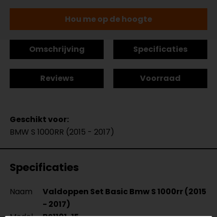
Hou me op de hoogte
Omschrijving
Specificaties
Reviews
Voorraad
Geschikt voor:
BMW S 1000RR (2015 - 2017)
Specificaties
Naam
Valdoppen Set Basic Bmw S 1000rr (2015
- 2017)
Model
BS1101-15