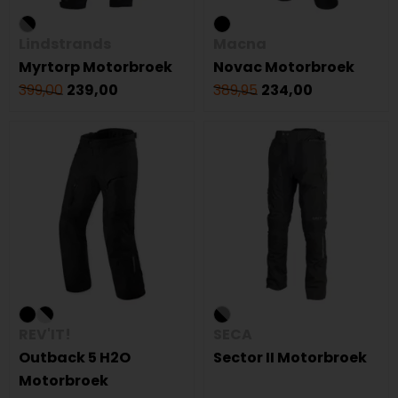
Lindstrands
Macna
Myrtorp Motorbroek
Novac Motorbroek
399,00
239,00
389,95
234,00
REV'IT!
SECA
Outback 5 H2O
Sector II Motorbroek
Motorbroek