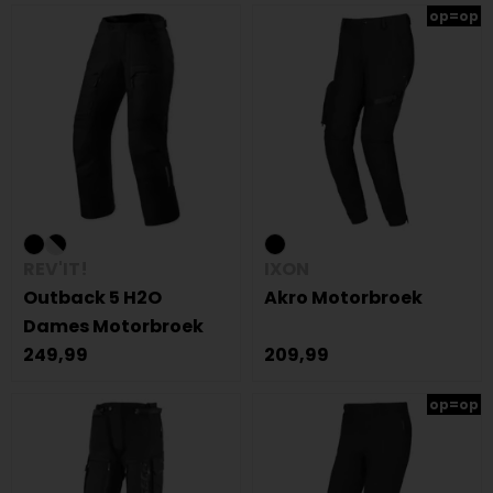
op=op
REV'IT!
IXON
Outback 5 H2O
Akro Motorbroek
Dames Motorbroek
249,99
209,99
op=op