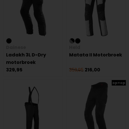
Dainese
Held
Ladakh 3L D-Dry
Matata II Motorbroek
motorbroek
329,95
359,95
216,00
op=op