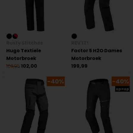
Rusty Stitches
REV'IT!
Hugo Textiele
Factor 5 H2O Dames
Motorbroek
Motorbroek
169,95
102,00
199,99
-40%
-40%
op=op