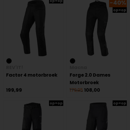
op=op
-40%
op=op
REV'IT!
Macna
Factor 4 motorbroek
Forge 2.0 Dames
Motorbroek
199,99
179,95
108,00
op=op
op=op