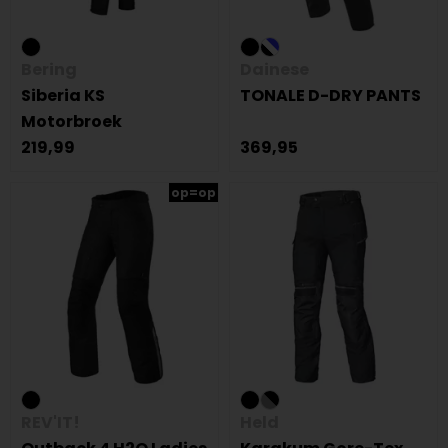
Bering
Dainese
Siberia KS
TONALE D-DRY PANTS
Motorbroek
219,99
369,95
op=op
REV'IT!
Held