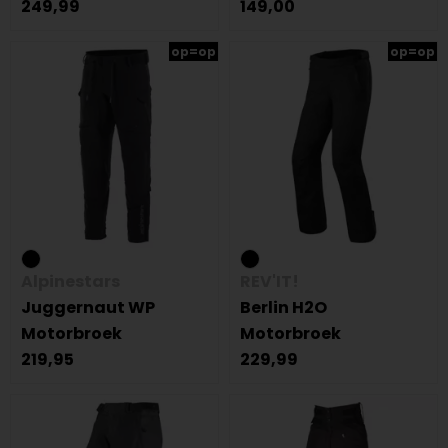
249,99
149,00
op=op
op=op
Alpinestars
REV'IT!
Juggernaut WP
Berlin H2O
Motorbroek
Motorbroek
219,95
229,99