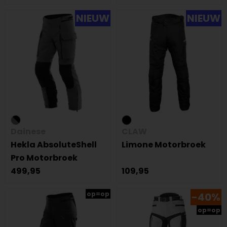
NIEUW
NIEUW
Dainese
CLAW
Hekla AbsoluteShell
Limone Motorbroek
Pro Motorbroek
499,95
109,95
op=op
-40%
op=op