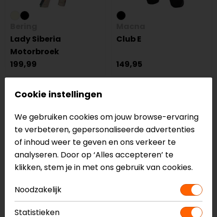
Bering
Macna
Lady Siberia
Club E
Motorbroek
199,99
149,95
-40%
Cookie instellingen
op=op
We gebruiken cookies om jouw browse-ervaring
te verbeteren, gepersonaliseerde advertenties
of inhoud weer te geven en ons verkeer te
analyseren. Door op ‘Alles accepteren’ te
klikken, stem je in met ons gebruik van cookies.
Noodzakelijk
Held
Macna
Tamarack
Novado 2.0
Statistieken