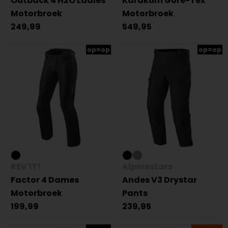
Outback 4 H2O Ladies
Karakum Gore-Tex
Motorbroek
Motorbroek
249,99
549,95
op=op
op=op
REV'IT!
Alpinestars
Factor 4 Dames
Andes V3 Drystar
Motorbroek
Pants
199,99
239,95