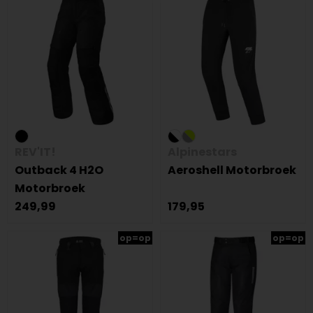
REV'IT!
Alpinestars
Outback 4 H2O
Aeroshell Motorbroek
Motorbroek
249,99
179,95
op=op
op=op