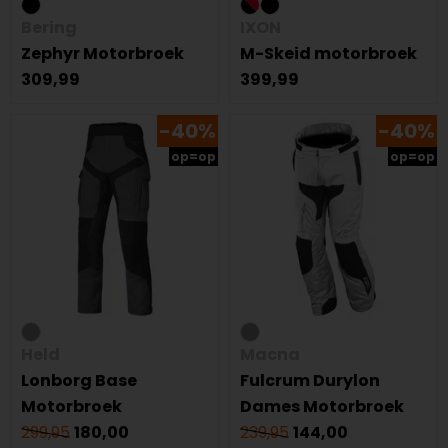
Bering
IXON
Zephyr Motorbroek
M-Skeid motorbroek
309,99
399,99
-40%
-40%
op=op
op=op
Held
Macna
Lonborg Base
Fulcrum Durylon
Motorbroek
Dames Motorbroek
299,95
180,00
239,95
144,00