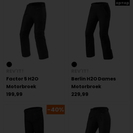
op=op
REV'IT!
REV'IT!
Factor 5 H2O
Berlin H2O Dames
Motorbroek
Motorbroek
199,99
229,99
-40%