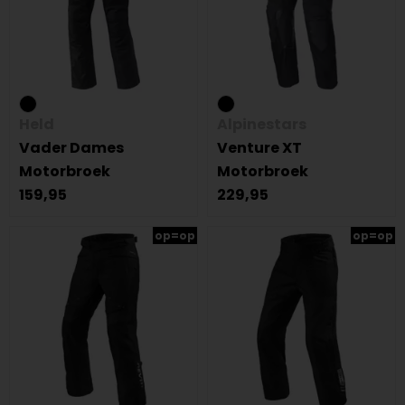
Held
Alpinestars
Vader Dames
Venture XT
Motorbroek
Motorbroek
159,95
229,95
op=op
op=op