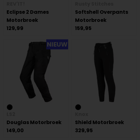
REV'IT!
Rusty Stitches
Eclipse 2 Dames
Softshell Overpants
Motorbroek
Motorbroek
129,99
159,95
NIEUW
LS2
Knox
Douglas Motorbroek
Shield Motorbroek
149,00
329,95