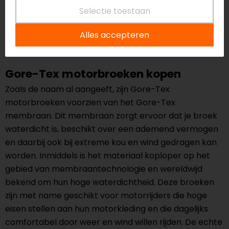
REV'IT!
Alpinestars
Selectie toestaan
Alpinus GTX
Nazca 3L Gore-Tex
Motorbroek
Pro Motorbroek
Alles accepteren
549,99
799,95
Gore-Tex motorbroeken kopen
Zoals de naam al aangeeft, zijn Gore-Tex
motorbroeken voorzien van het Gore-Tex
membraan. Dit membraan zorgt ervoor dat je broek
waterdicht
is, beschikt over een
ademend vermogen
en daarbij ook bij extreme kou en wind gedragen kan
worden. Inmiddels is het materiaal koploper op het
gebied van membraantechnologie en wereldwijd
bekend om hun hoge waterdichtheid. Deze broeken
zijn met name geschikt voor motorrijders die hoge
eisen stellen aan hun motorkleding en die dagelijks
comfortabel door weer en wind willen rijden. De echte