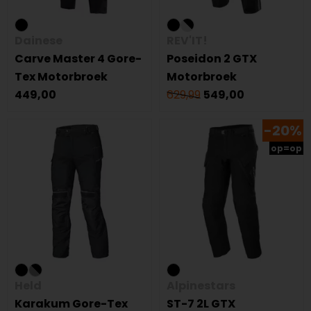
Dainese
REV'IT!
Carve Master 4 Gore-
Poseidon 2 GTX
Tex Motorbroek
Motorbroek
449,00
629,99
549,00
-20%
op=op
Held
Alpinestars
Karakum Gore-Tex
ST-7 2L GTX