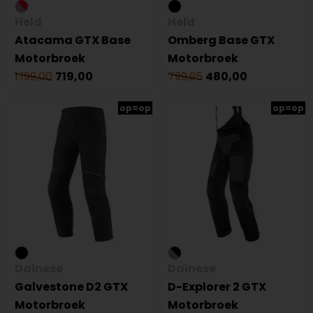
Held
Held
Atacama GTX Base
Omberg Base GTX
Motorbroek
Motorbroek
1.199,00
719,00
799,95
480,00
op=op
op=op
Dainese
Dainese
Galvestone D2 GTX
D-Explorer 2 GTX
Motorbroek
Motorbroek