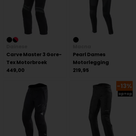
Dainese
Macna
Carve Master 3 Gore-
Pearl Dames
Tex Motorbroek
Motorlegging
449,00
219,95
-13%
op=op