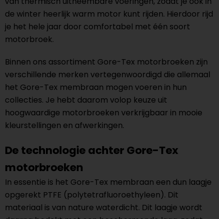
van
thermisch uitneembare voeringen
, zodat je ook in
de winter heerlijk warm motor kunt rijden. Hierdoor rijd
je het hele jaar door comfortabel met één soort
motorbroek.
Binnen ons assortiment Gore-Tex motorbroeken zijn
verschillende merken vertegenwoordigd die allemaal
het Gore-Tex membraan mogen voeren in hun
collecties. Je hebt daarom
volop keuze
uit
hoogwaardige motorbroeken verkrijgbaar in mooie
kleurstellingen en afwerkingen.
De technologie achter Gore-Tex
motorbroeken
In essentie is het Gore-Tex membraan
een dun laagje
opgerekt PTFE
(polytetrafluoroethyleen). Dit
materiaal is van nature waterdicht. Dit laagje wordt