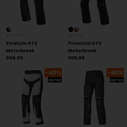
REV'IT!
REV'IT!
Stratum GTX
Potential GTX
Motorbroek
Motorbroek
999,99
369,99
-40%
-40%
op=op
op=op