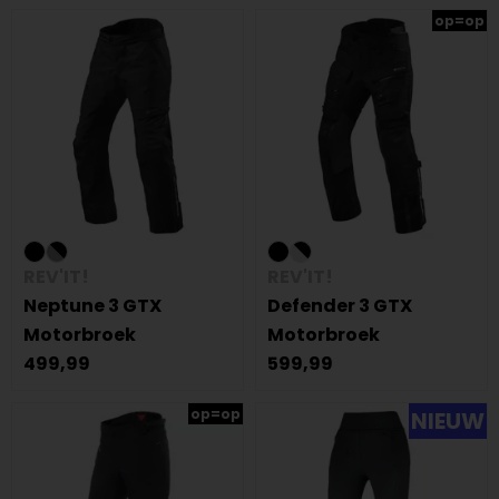
op=op
REV'IT!
REV'IT!
Neptune 3 GTX
Defender 3 GTX
Motorbroek
Motorbroek
499,99
599,99
op=op
NIEUW