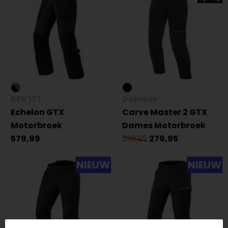
REV'IT!
Dainese
Echelon GTX
Carve Master 2 GTX
Motorbroek
Dames Motorbroek
579,99
399,95
279,95
NIEUW
NIEUW