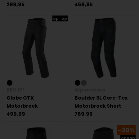
299,95
469,95
op=op
REV'IT!
Alpinestars
Globe GTX
Boulder 3L Gore-Tex
Motorbroek
Motorbroek Short
499,99
769,95
-30%
op=op