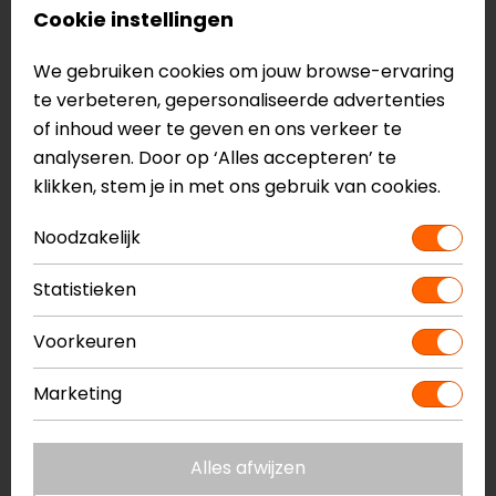
Cookie instellingen
We gebruiken cookies om jouw browse-ervaring
te verbeteren, gepersonaliseerde advertenties
REV'IT!
REV'IT!
of inhoud weer te geven en ons verkeer te
Vertical 2 GTX
Defender 4 GTX
analyseren. Door op ‘Alles accepteren’ te
Motorbroek
Motorbroek
klikken, stem je in met ons gebruik van cookies.
449,99
639,99
Noodzakelijk
op=op
Statistieken
Voorkeuren
Marketing
Alles afwijzen