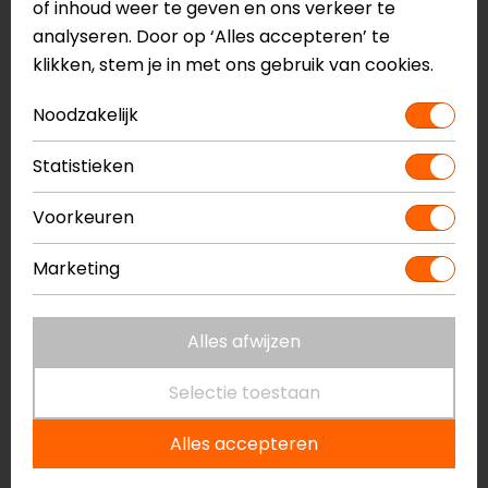
of inhoud weer te geven en ons verkeer te
analyseren. Door op ‘Alles accepteren’ te
klikken, stem je in met ons gebruik van cookies.
SW-Motech
SW-Motech
Noodzakelijk
Ion Tankring
Evo Tankring
Statistieken
BMW/Ducati/KTM/Triumph
Yamaha MT-07 (18-
20)
Voorkeuren
20,95
14,99
57,95
54,99
Marketing
-7%
-6%
Alles afwijzen
Selectie toestaan
Alles accepteren