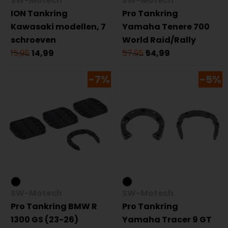
SW-Motech
SW-Motech
ION Tankring
Pro Tankring
Kawasaki modellen, 7
Yamaha Tenere 700
schroeven
World Raid/Rally
15,95
14,99
57,95
54,99
-7%
-5%
SW-Motech
SW-Motech
Pro Tankring BMW R
Pro Tankring
1300 GS (23-26)
Yamaha Tracer 9 GT