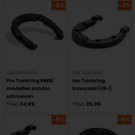
-5%
-7%
SW-Motech
SW-Motech
Pro Tankring BMW
Ion Tankring
modellen zonder
Kawasaki (16-)
schroeven
57,95
54,99
42,95
39,99
-6%
-6%