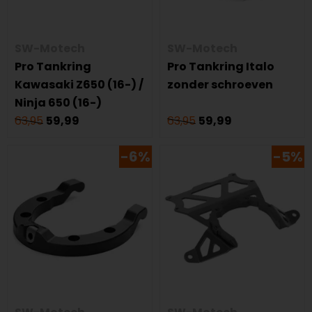
SW-Motech
SW-Motech
Pro Tankring
Pro Tankring Italo
Kawasaki Z650 (16-) /
zonder schroeven
Ninja 650 (16-)
63,95
59,99
63,95
59,99
-6%
-5%