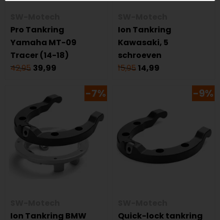
SW-Motech
SW-Motech
Pro Tankring
Ion Tankring
Yamaha MT-09
Kawasaki, 5
Tracer (14-18)
schroeven
42,95
39,99
15,95
14,99
-7%
-9%
SW-Motech
SW-Motech
Ion Tankring BMW
Quick-lock tankring