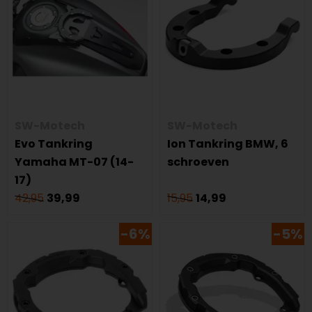
SW-Motech
SW-Motech
Evo Tankring
Ion Tankring BMW, 6
Yamaha MT-07 (14-
schroeven
17)
42,95
39,99
15,95
14,99
-6%
-5%