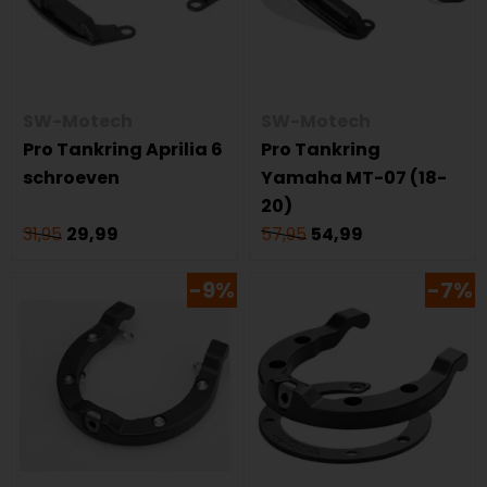
SW-Motech
SW-Motech
Pro Tankring Aprilia 6
Pro Tankring
schroeven
Yamaha MT-07 (18-
20)
31,95
29,99
57,95
54,99
-9%
-7%