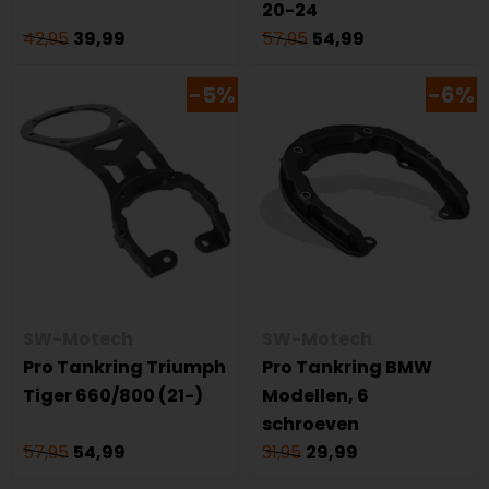
20-24
42,95
39,99
57,95
54,99
-5%
-6%
SW-Motech
SW-Motech
Pro Tankring Triumph
Pro Tankring BMW
Tiger 660/800 (21-)
Modellen, 6
schroeven
57,95
54,99
31,95
29,99