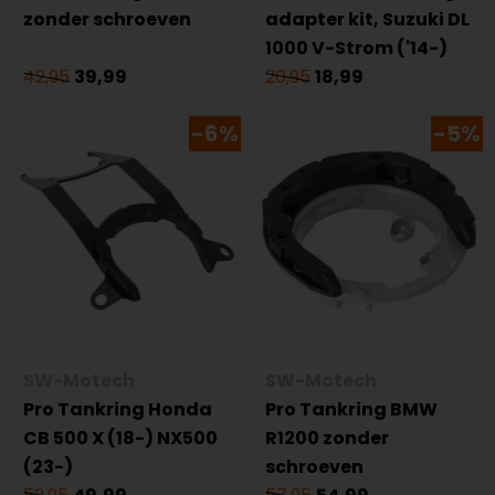
zonder schroeven
adapter kit, Suzuki DL
1000 V-Strom ('14-)
42,95
39,99
20,95
18,99
-6%
-5%
SW-Motech
SW-Motech
Pro Tankring Honda
Pro Tankring BMW
CB 500 X (18-) NX500
R1200 zonder
(23-)
schroeven