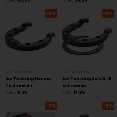
52,95
49,99
57,95
54,99
-6%
-6%
SW-Motech
SW-Motech
Ion Tankring Honda,
Ion Tankring Suzuki, 5
7 schroeven
schroeven
15,95
14,99
15,95
14,99
-7%
-6%