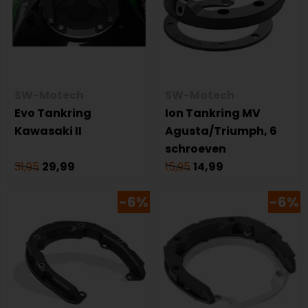
SW-Motech
SW-Motech
Evo Tankring
Ion Tankring MV
Kawasaki II
Agusta/Triumph, 6
schroeven
31,95
29,99
15,95
14,99
-6%
-6%