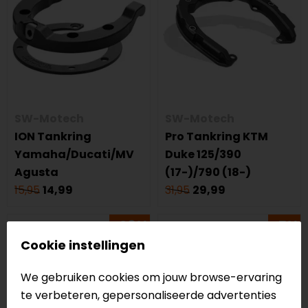
SW-Motech
SW-Motech
ION Tankring
Pro Tankring KTM
Yamaha/Ducati/MV
Duke 125/390
Agusta
(17-)/790 (18-)
15,95
14,99
31,95
29,99
-28%
-5%
Cookie instellingen
We gebruiken cookies om jouw browse-ervaring
te verbeteren, gepersonaliseerde advertenties