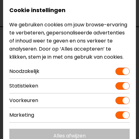
Merk
Barracuda
Cookie instellingen
Kleur
N.v.t.
We gebruiken cookies om jouw browse-ervaring
te verbeteren, gepersonaliseerde advertenties
Voorraad
of inhoud weer te geven en ons verkeer te
analyseren. Door op ‘Alles accepteren’ te
klikken, stem je in met ons gebruik van cookies.
Vestiging Apeldoorn
Noodzakelijk
Niet op voorraad
Vestiging Breda
Statistieken
Niet op voorraad
Vestiging Capelle a/d IJssel
Voorkeuren
Niet op voorraad
Marketing
Vestiging Eindhoven
Niet op voorraad
Alles afwijzen
Vestiging Vianen