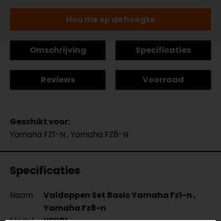
Hou me op de hoogte
Omschrijving
Specificaties
Reviews
Voorraad
Geschikt voor:
Yamaha FZ1-N , Yamaha FZ8-N
Specificaties
Naam
Valdoppen Set Basic Yamaha Fz1-n ,
Yamaha Fz8-n
Model
YF1101