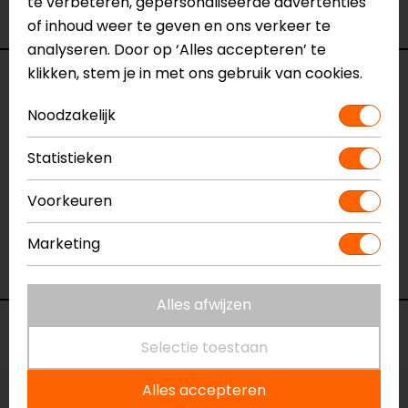
te verbeteren, gepersonaliseerde advertenties
Kleur
N.v.t.
of inhoud weer te geven en ons verkeer te
analyseren. Door op ‘Alles accepteren’ te
klikken, stem je in met ons gebruik van cookies.
Reviews (1)
Noodzakelijk
Statistieken
27-12-2021
Staat zeer mooi op mijn ktm 790 duke Zeker de
Voorkeuren
extra inserts maken het kompleet
Marketing
- bols
Alles afwijzen
Voorraad
Selectie toestaan
Alles accepteren
Vestiging Apeldoorn