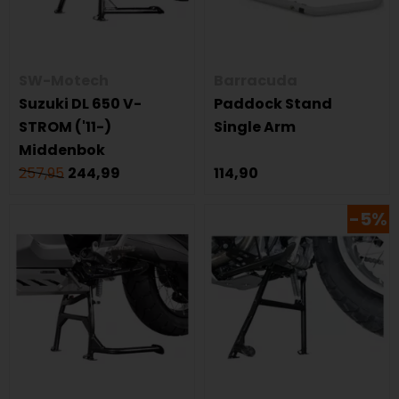
SW-Motech
Barracuda
Suzuki DL 650 V-
Paddock Stand
STROM ('11-)
Single Arm
Middenbok
257,95
244,99
114,90
-5%