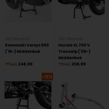
SW-Motech
SW-Motech
Kawasaki Versys 650
Honda XL 700 V
('15-) Middenbok
Transalp ('08-)
Middenbok
262,95
248,99
220,95
208,99
-5%