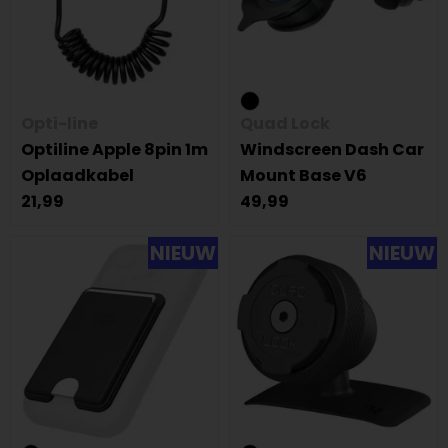
Opti-line
Quad Lock
Optiline Apple 8pin 1m
Windscreen Dash Car
Oplaadkabel
Mount Base V6
21,99
49,99
NIEUW
NIEUW