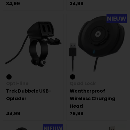
34,99
34,99
NIEUW
Opti-line
Quad Lock
Trek Dubbele USB-
Weatherproof
Oplader
Wireless Charging
Head
44,99
79,99
NIEUW