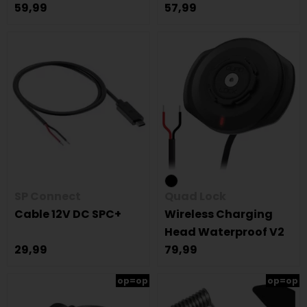
59,99
57,99
SP Connect
Quad Lock
Cable 12V DC SPC+
Wireless Charging
Head Waterproof V2
29,99
79,99
op=op
op=op