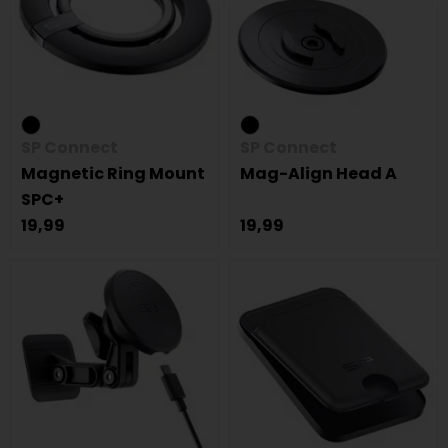
SP Connect
SP Connect
Magnetic Ring Mount
Mag-Align Head A
SPC+
19,99
19,99