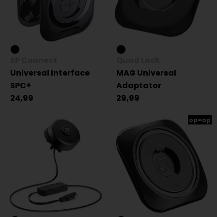
SP Connect
Quad Lock
Universal Interface
MAG Universal
SPC+
Adaptator
24,99
29,99
op=op