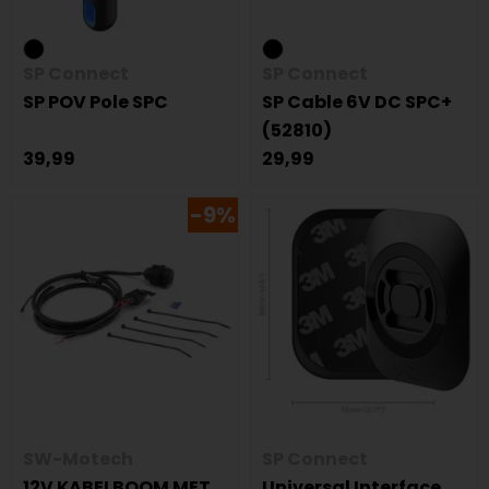
SP Connect
SP Connect
SP POV Pole SPC
SP Cable 6V DC SPC+
(52810)
39,99
29,99
-9%
SW-Motech
SP Connect
12V KABELBOOM MET
Universal Interface