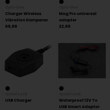
Opti-line
Opti-line
Charger Wireless
Mag Pro universal
Vibration Dampener
adapter
69,99
22,99
Quad Lock
Quad Lock
USB Charger
Waterproof 12V To
USB Smart Adaptor