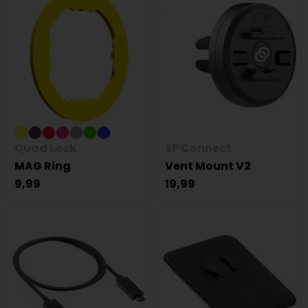
Quad Lock
SP Connect
MAG Ring
Vent Mount V2
9,99
19,99