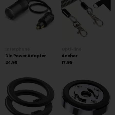
Interphone
Opti-line
Din Power Adapter
Anchor
24,95
17,99