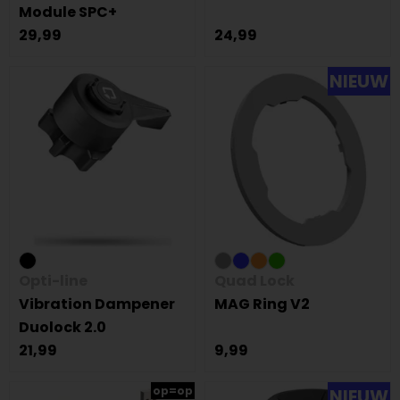
Module SPC+
29,99
24,99
NIEUW
Opti-line
Quad Lock
Vibration Dampener
MAG Ring V2
Duolock 2.0
21,99
9,99
op=op
NIEUW