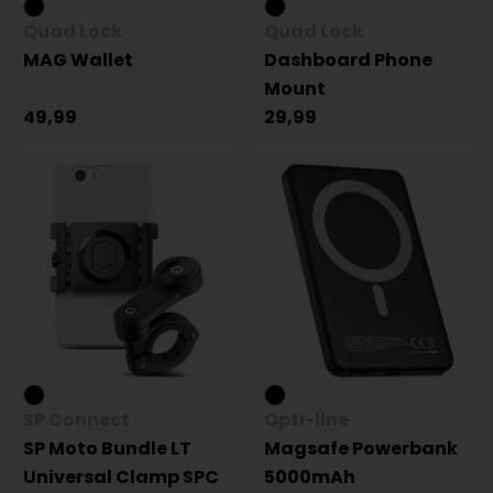
Quad Lock
Quad Lock
MAG Wallet
Dashboard Phone
Mount
49,99
29,99
SP Connect
Opti-line
SP Moto Bundle LT
Magsafe Powerbank
Universal Clamp SPC
5000mAh