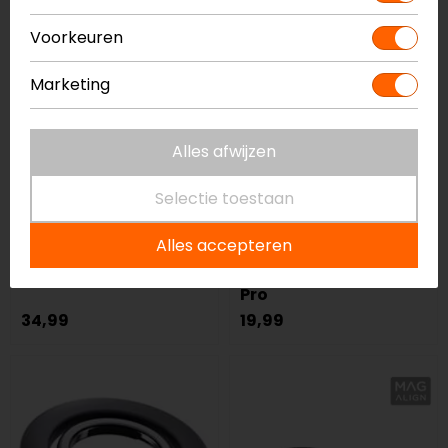
Voorkeuren
Marketing
Alles afwijzen
Selectie toestaan
SP Connect
SP Connect
Anti Vibratie Module
Glass Screen
Alles accepteren
Chrome
Protector iPhone 16
Pro
34,99
19,99