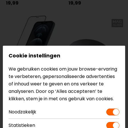
19,99
19,99
Cookie instellingen
We gebruiken cookies om jouw browse-ervaring
te verbeteren, gepersonaliseerde advertenties
SP Connect
SP Connect
of inhoud weer te geven en ons verkeer te
Glass Screen
Mag-Align Adapter
analyseren. Door op ‘Alles accepteren’ te
Protector iPhone 15
SPC+
klikken, stem je in met ons gebruik van cookies.
Pro
19,99
14,99
Noodzakelijk
op=op
Statistieken