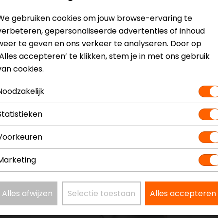
We gebruiken cookies om jouw browse-ervaring te
Model
TS6101
verbeteren, gepersonaliseerde advertenties of inhoud
Kleur
N.v.t.
weer te geven en ons verkeer te analyseren. Door op
‘Alles accepteren’ te klikken, stem je in met ons gebruik
van cookies.
Noodzakelijk
Statistieken
Voorkeuren
Marketing
Alles afwijzen
Selectie toestaan
Alles accepteren