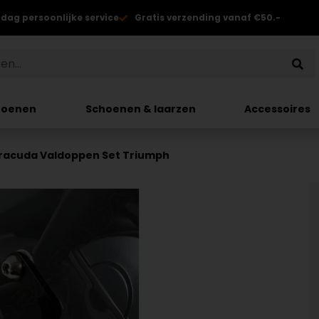
 dag persoonlijke service
Gratis verzending vanaf €50.-
hoenen
Schoenen & laarzen
Accessoires
racuda Valdoppen Set Triumph