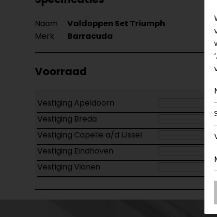
Naam
Valdoppen Set Triumph
Merk
Barracuda
Voorraad
Vestiging Apeldoorn
Vestiging Breda
Vestiging Capelle a/d IJssel
Vestiging Eindhoven
Vestiging Vianen