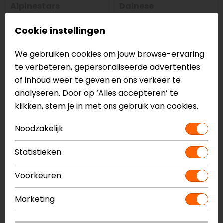
Alpinestars
Dainese
GP Plus Knie Sliders
Pista Kneeslider
Cookie instellingen
Zwart/Wit
49,95
59,00
We gebruiken cookies om jouw browse-ervaring
te verbeteren, gepersonaliseerde advertenties
Waarom kneesliders kopen?
of inhoud weer te geven en ons verkeer te
Op de meeste sportieve leren motorbroeken en
analyseren. Door op ‘Alles accepteren’ te
motorpakken is het mogelijk om aan de buitenkant
klikken, stem je in met ons gebruik van cookies.
kneesliders te bevestigen. Deze harde blokken kun je
Noodzakelijk
doormiddel van klittenband vastmaken aan je
motorbroek. Kniesliders geven een indicatie van de
Statistieken
hellingshoek die je motor maakt in een bocht. Met
name sportieve motorrijders hangen dicht op het
Voorkeuren
asfalt, waardoor er weinig ruimte tussen knieën en
harde grond is. De kneesliders slijten over het asfalt en
Marketing
beschermen je onderlichaam.