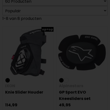
1-8 van 8 producten
op=op
IXON
Alpinestars
Knie Slider Houder
GP Sport EVO
Kneesliders set
114,99
49,95