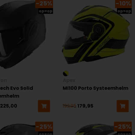
-25%
-10%
op=op
op=op
ion
Apex
ech Evo Solid
MI100 Porto Systeemhelm
eemhelm
225,00
199,95
179,95
-25%
-25%
op=op
op=op