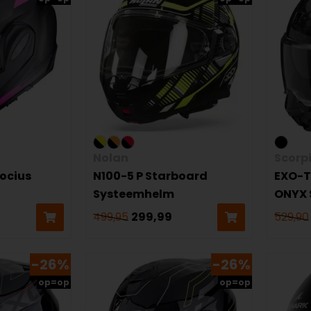
Nolan
Scorp
ocius
N100-5 P Starboard
EXO-T
Systeemhelm
ONYX 
499,95
299,99
529,90
-26%
-26%
op=op
op=op