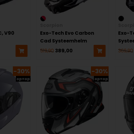
Scorpion
Scorp
, V90
Exo-Tech Evo Carbon
Exo-T
Cad Systeemhelm
Syst
519,90
389,00
369,90
-30%
-30%
op=op
op=op