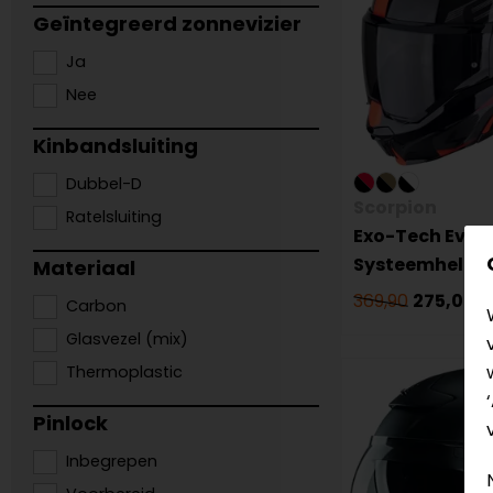
Geïntegreerd zonnevizier
Ja
Nee
Kinbandsluiting
Dubbel-D
Scorpion
Ratelsluiting
Exo-Tech Evo T
Systeemhelm
Materiaal
369,90
275,00
Carbon
Glasvezel (mix)
Thermoplastic
Pinlock
Inbegrepen