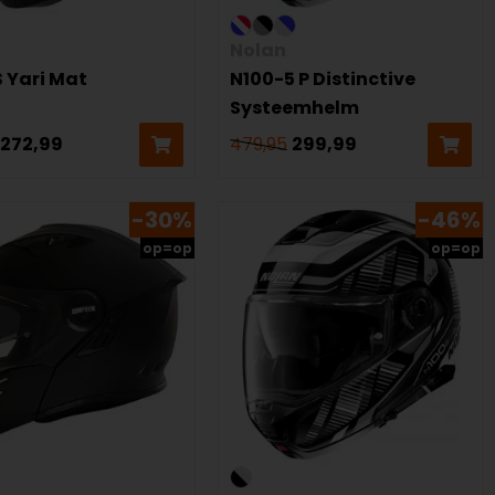
Nolan
 Yari Mat
N100-5 P Distinctive
Systeemhelm
272,99
479,95
299,99
-30%
-46%
op=op
op=op