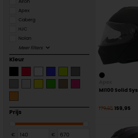
Airoh
Apex
Caberg
HJC
Nolan
Kleur
Apex
MI100 Solid S
179,95
159,95
Prijs
€
€