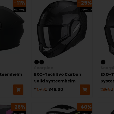
-11%
-25%
op=op
op=op
Scorpion
Scorp
ysteemhelm
EXO-Tech Evo Carbon
EXO-T
Solid Systeemhelm
Syst
459,90
345,00
299,90
-26%
-40%
op=op
op=op