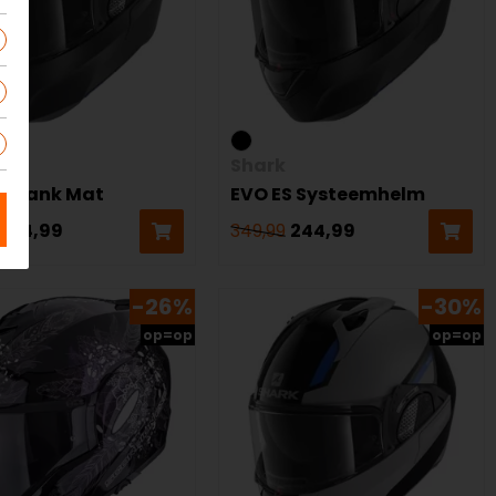
Shark
T Blank Mat
EVO ES Systeemhelm
314,99
349,99
244,99
-26%
-30%
op=op
op=op