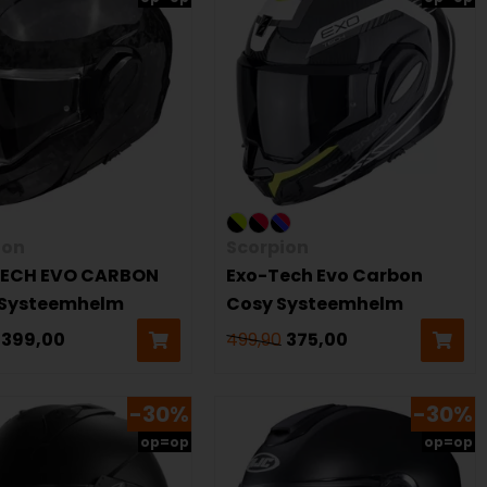
ion
Scorpion
ECH EVO CARBON
Exo-Tech Evo Carbon
Systeemhelm
Cosy Systeemhelm
399,00
499,90
375,00
-30%
-30%
op=op
op=op