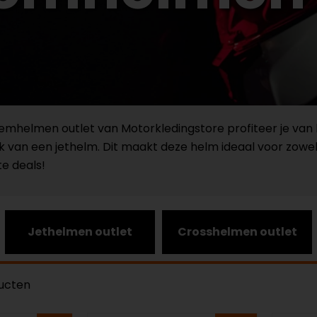
emhelmen outlet van Motorkledingstore profiteer je van
an een jethelm. Dit maakt deze helm ideaal voor zowel l
e deals!
Jethelmen outlet
Crosshelmen outlet
ucten