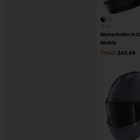
HJC
Motorhelm HJC
Mobix
349,95
243,99