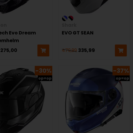
ion
Shark
ech Evo Dream
EVO GT SEAN
eemhelm
275,00
479,99
335,99
-30%
-37%
op=op
op=op