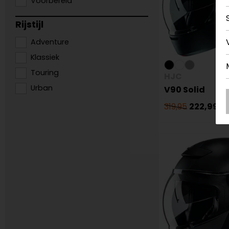
Voorbereid
Rijstijl
Adventure
Klassiek
Touring
HJC
Urban
V90 Solid
319,95
222,99