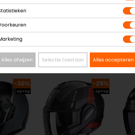
Statistieken
Voorkeuren
Marketing
Shark
Shark
Evo GT Encke Mat
Evo G
Alles afwijzen
Selectie toestaan
Alles accepteren
479,99
335,99
449,99
-30%
-25%
op=op
op=op