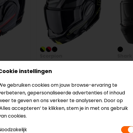
Scorpion
Shark
raveller
Exo-Tech Evo Conquer
EVO G
Cookie instellingen
Systeemhelm
Inter
369,90
275,00
689,99
We gebruiken cookies om jouw browse-ervaring te
verbeteren, gepersonaliseerde advertenties of inhoud
weer te geven en ons verkeer te analyseren. Door op
-30%
-30%
‘Alles accepteren’ te klikken, stem je in met ons gebruik
op=op
op=op
van cookies.
Noodzakelijk