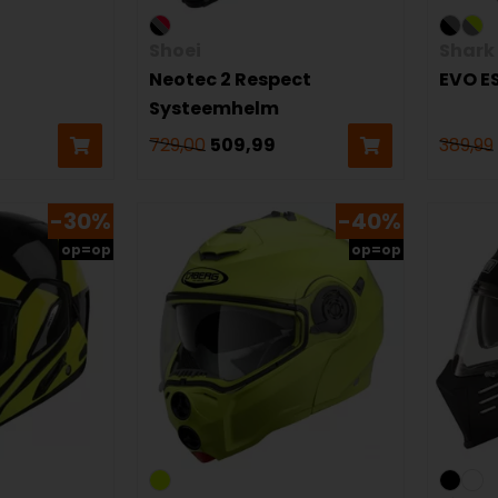
Shoei
Shark
Neotec 2 Respect
EVO ES
Systeemhelm
729,00
509,99
389,99
-30%
-40%
op=op
op=op