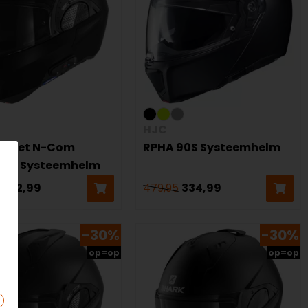
HJC
T Met N-Com
RPHA 90S Systeemhelm
com Systeemhelm
482,99
479,95
334,99
-30%
-30%
op=op
op=op