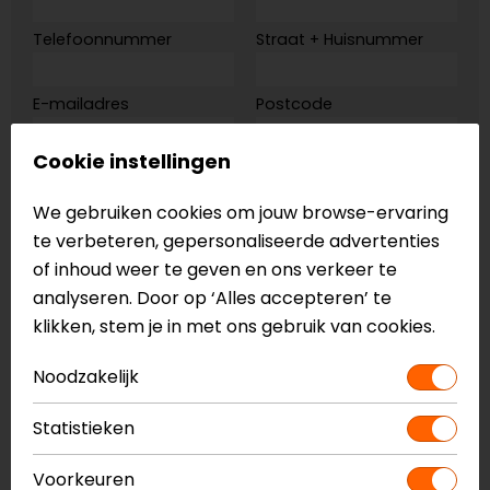
Telefoonnummer
Straat + Huisnummer
E-mailadres
Postcode
Cookie instellingen
Ordernummer
(bestelnummer)
We gebruiken cookies om jouw browse-ervaring
te verbeteren, gepersonaliseerde advertenties
of inhoud weer te geven en ons verkeer te
Artikel
analyseren. Door op ‘Alles accepteren’ te
klikken, stem je in met ons gebruik van cookies.
Productnaam
Maat
Noodzakelijk
Merk
Kleur
Statistieken
Voorkeuren
Reden retour