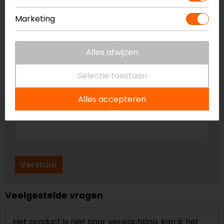
Marketing
1. Niet de juiste maat/pasvorm
2. Niet naar wens/verwachting
3. Verkeerd artikel geleverd
Alles afwijzen
4. Verkeerd artikel besteld
5. Geleverd artikel is defect
Selectie toestaan
6. Anders namelijk:
Alles accepteren
Opmerking
Verstuur
Veelgestelde vragen
Het product is niet naar verwachting, kan ik het