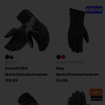
NIEUW
REV'IT!
Rusty Stitches
Sand 5 H2O
Ray
Motorhandschoenen
Motorhandschoenen
139,99
64,95
-18%
op=op