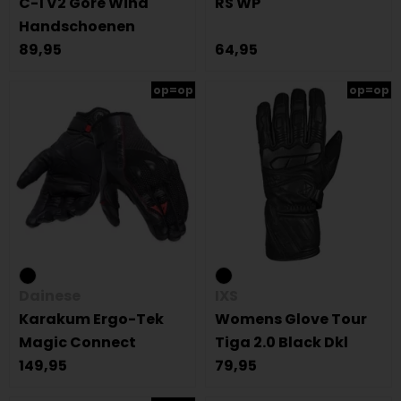
C-1 V2 Gore Wind
RS WP
Handschoenen
89,95
64,95
op=op
op=op
Dainese
IXS
Karakum Ergo-Tek
Womens Glove Tour
Magic Connect
Tiga 2.0 Black Dkl
149,95
79,95