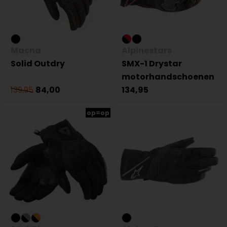
Macna
Alpinestars
Solid Outdry
SMX-1 Drystar
motorhandschoenen
139,95
84,00
134,95
op=op