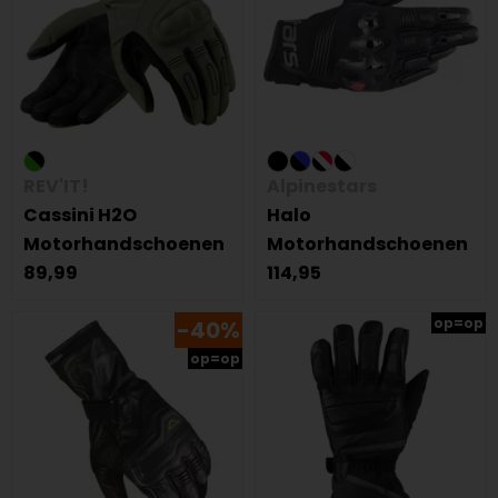
REV'IT!
Alpinestars
Cassini H2O
Halo
Motorhandschoenen
Motorhandschoenen
89,99
114,95
op=op
-40%
op=op