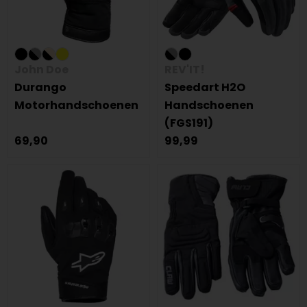
John Doe
REV'IT!
Durango
Speedart H2O
Motorhandschoenen
Handschoenen
(FGS191)
69,90
99,99