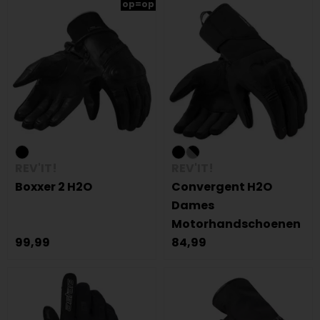
op=op
REV'IT!
REV'IT!
Boxxer 2 H2O
Convergent H2O
Dames
Motorhandschoenen
99,99
84,99