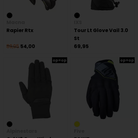
Macna
IXS
Rapier Rtx
Tour Lt Glove Vail 3.0
St
89,95
54,00
69,95
op=op
op=op
Alpinestars
Five