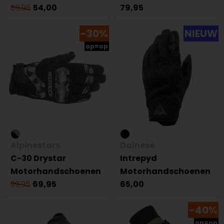
89,95
54,00
79,95
-30%
NIEUW
op=op
Alpinestars
Dainese
C-30 Drystar
Intrepyd
Motorhandschoenen
Motorhandschoenen
99,95
69,95
65,00
-40%
op=op