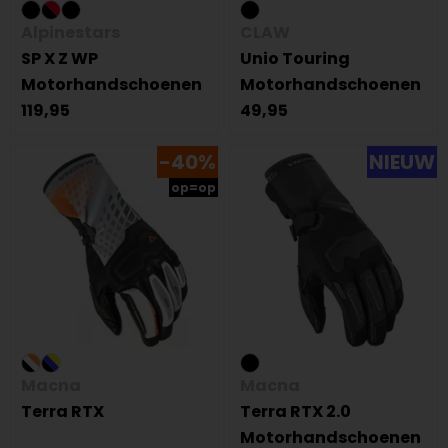
Alpinestars
CLAW
SP X Z WP
Unio Touring
Motorhandschoenen
Motorhandschoenen
119,95
49,95
-40%
NIEUW
op=op
Macna
Macna
Terra RTX
Terra RTX 2.0
Motorhandschoenen