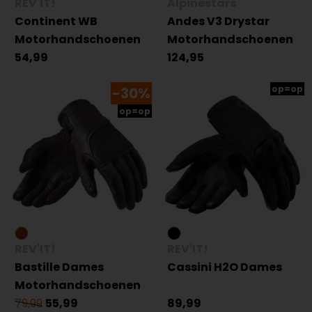
REV'IT!
Alpinestars
Continent WB
Andes V3 Drystar
Motorhandschoenen
Motorhandschoenen
54,99
124,95
op=op
-30%
op=op
REV'IT!
REV'IT!
Bastille Dames
Cassini H2O Dames
Motorhandschoenen
79,99
55,99
89,99