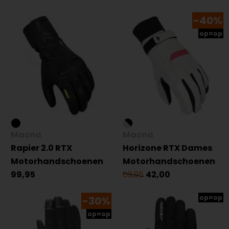
-40%
op=op
Macna
Macna
Rapier 2.0 RTX
Horizone RTX Dames
Motorhandschoenen
Motorhandschoenen
99,95
69,95
42,00
op=op
-30%
op=op