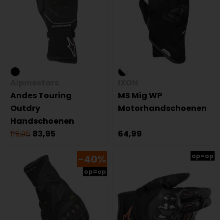
Alpinestars
IXON
Andes Touring
MS Mig WP
Outdry
Motorhandschoenen
Handschoenen
119,95
83,95
64,99
op=op
-40%
op=op