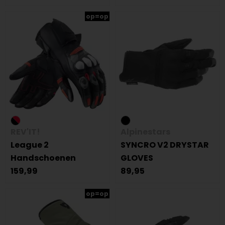
op=op
REV'IT!
Alpinestars
League 2
SYNCRO V2 DRYSTAR
Handschoenen
GLOVES
159,99
89,95
op=op