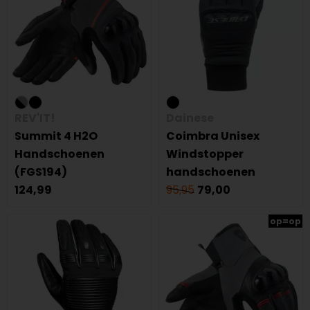
REV'IT!
Dainese
Summit 4 H2O
Coimbra Unisex
Handschoenen
Windstopper
(FGS194)
handschoenen
124,99
95,95
79,00
op=op