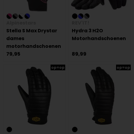
Alpinestars
REV'IT!
Stella S Max Drystar
Hydra 3 H2O
dames
Motorhandschoenen
motorhandschoenen
79,95
89,99
op=op
op=op