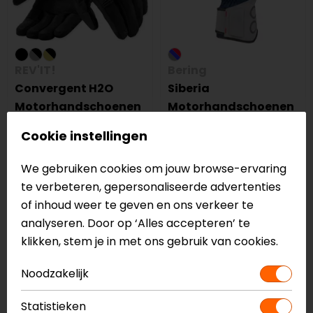
REV'IT!
Bering
Convergent H2O
Siberia
Motorhandschoenen
Motorhandschoenen
84,99
79,99
Cookie instellingen
op=op
-40%
We gebruiken cookies om jouw browse-ervaring
op=op
te verbeteren, gepersonaliseerde advertenties
of inhoud weer te geven en ons verkeer te
analyseren. Door op ‘Alles accepteren’ te
klikken, stem je in met ons gebruik van cookies.
Noodzakelijk
Statistieken