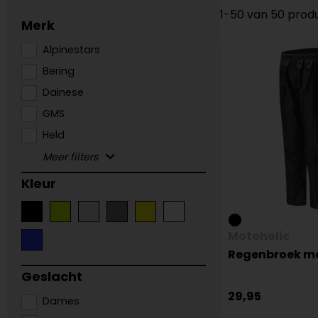
1-50 van 50 prod
Merk
Alpinestars
Bering
Dainese
GMS
Held
Kleur
Motoholic
Regenbroek me
Geslacht
29,95
Dames