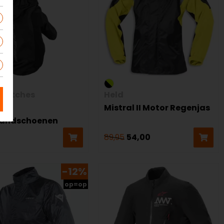
Stitches
Held
n
Mistral II Motor Regenjas
andschoenen
89,95
54,00
-12%
op=op