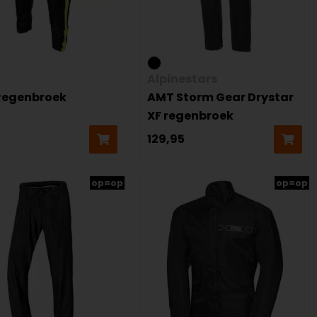
Alpinestars
Regenbroek
AMT Storm Gear Drystar
XF regenbroek
129,95
op=op
op=op