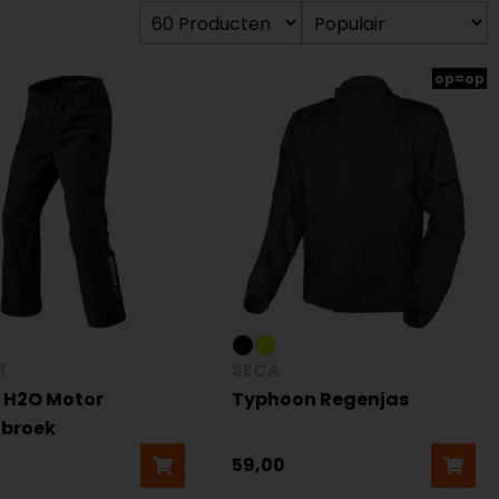
op=op
!
SECA
4 H2O Motor
Typhoon Regenjas
broek
59,00