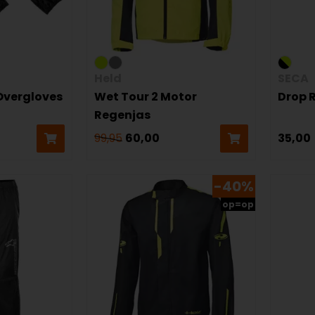
Held
SECA
Overgloves
Wet Tour 2 Motor
Drop 
Regenjas
99,95
60,00
35,00
-40%
op=op