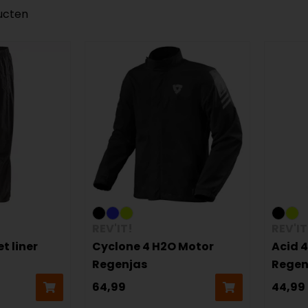
ucten
REV'IT!
REV'IT
t liner
Cyclone 4 H2O Motor
Acid 
Regenjas
Regen
64,99
44,99