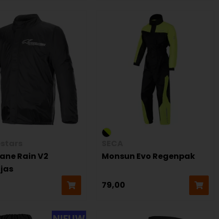
estars
SECA
cane Rain V2
Monsun Evo Regenpak
jas
79,00
NIEUW