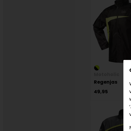
Motoholic
Regenjas
49,95