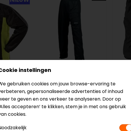
Cookie instellingen
Bering
Rusty 
Chicago Regenbroek
Rain 
We gebruiken cookies om jouw browse-ervaring te
verbeteren, gepersonaliseerde advertenties of inhoud
62,99
39,95
weer te geven en ons verkeer te analyseren. Door op
‘Alles accepteren’ te klikken, stem je in met ons gebruik
op=op
van cookies.
Noodzakelijk