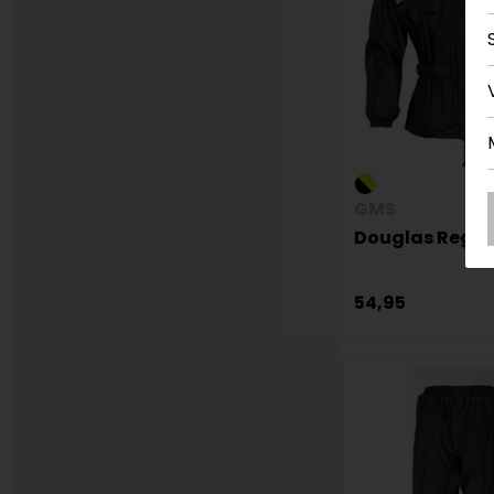
GMS
Douglas Regen
54,95