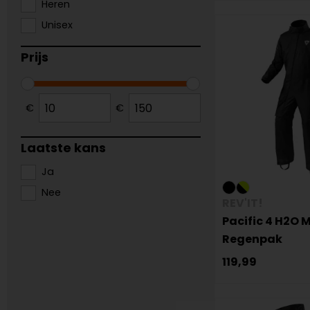
Heren
Unisex
Prijs
€
€
Laatste kans
Ja
Nee
REV'IT!
Pacific 4 H2O 
Regenpak
119,99