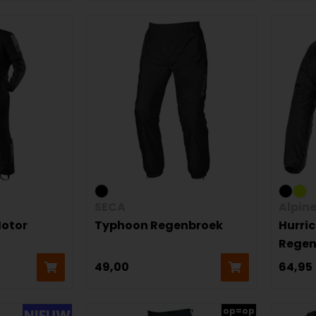
SECA
Alpin
Motor
Typhoon Regenbroek
Hurri
Regen
49,00
64,95
op=op
NIEUW