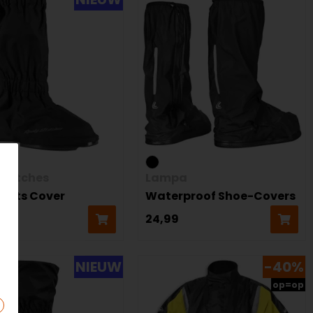
Stitches
Lampa
Boots Cover
Waterproof Shoe-Covers
24,99
NIEUW
-40%
op=op