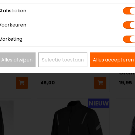
Statistieken
Voorkeuren
Marketing
SECA
Rusty 
Alles afwijzen
Selectie toestaan
Alles accepteren
jas
Regenjas
Rege
Overh
45,00
19,95
NIEUW