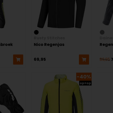
Rusty Stitches
Daine
nbroek
Nico Regenjas
Regen
69,95
89,95
-40%
op=op