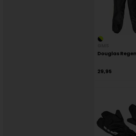
GMS
Douglas Rege
29,95