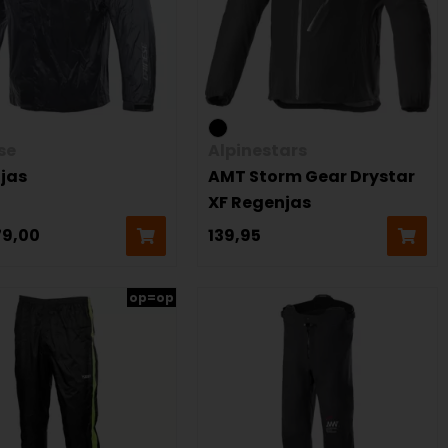
se
Alpinestars
jas
AMT Storm Gear Drystar
XF Regenjas
79,00
139,95
op=op