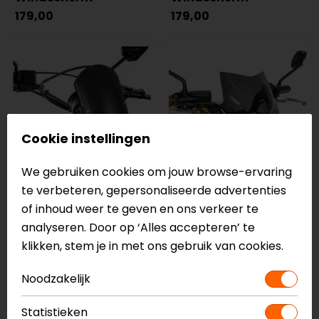
179,00
179,00
Cookie instellingen
We gebruiken cookies om jouw browse-ervaring
te verbeteren, gepersonaliseerde advertenties
of inhoud weer te geven en ons verkeer te
Barracuda
Barracuda
analyseren. Door op ‘Alles accepteren’ te
Classic Aluminium
Honda CB 650F (2015
klikken, stem je in met ons gebruik van cookies.
Ducati Scrambler
- 2016) Aerosport
(2015 - 2017)
Windscherm
Noodzakelijk
Windscherm
179,00
179,90
Statistieken