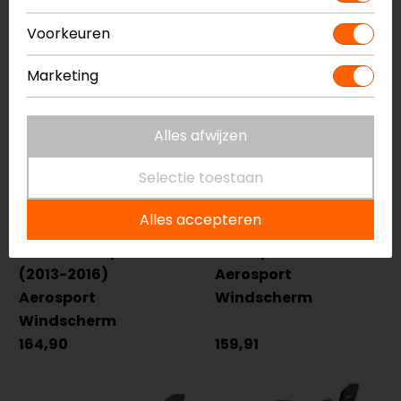
Voorkeuren
Marketing
Alles afwijzen
Selectie toestaan
Alles accepteren
Barracuda
Barracuda
KTM 1290 Super Duke
Triumph Street Twin
(2013-2016)
Aerosport
Aerosport
Windscherm
Windscherm
164,90
159,91