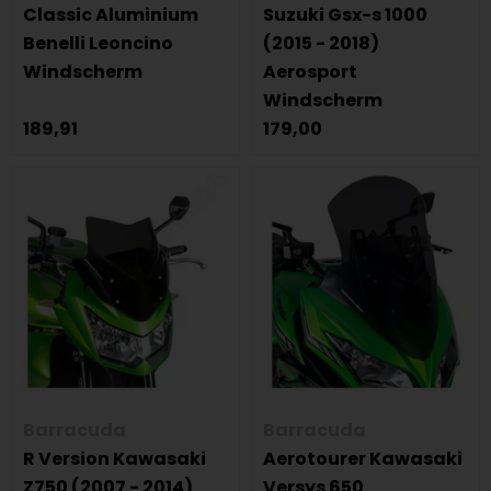
Classic Aluminium
Suzuki Gsx-s 1000
Benelli Leoncino
(2015 - 2018)
Windscherm
Aerosport
Windscherm
189,91
179,00
Barracuda
Barracuda
R Version Kawasaki
Aerotourer Kawasaki
Z750 (2007 - 2014)
Versys 650