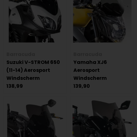
Barracuda
Barracuda
Suzuki V-STROM 650
Yamaha XJ6
(11-14) Aerosport
Aerosport
Windscherm
Windscherm
138,99
139,90