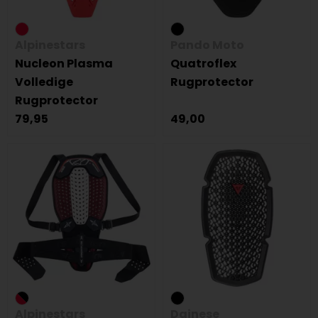
Alpinestars
Pando Moto
Nucleon Plasma
Quatroflex
Volledige
Rugprotector
Rugprotector
79,95
49,00
Alpinestars
Dainese