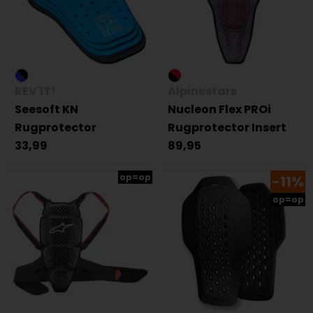
REV'IT!
Alpinestars
Seesoft KN
Nucleon Flex PROi
Rugprotector
Rugprotector Insert
33,99
89,95
op=op
-11%
op=op