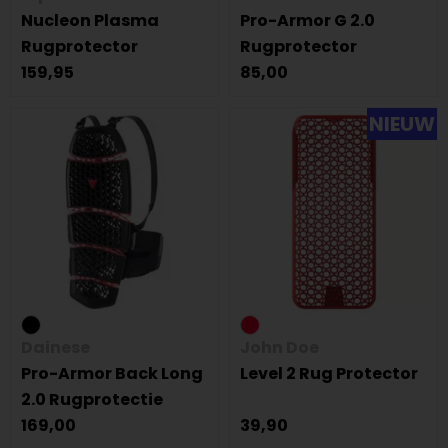
Nucleon Plasma
Pro-Armor G 2.0
Rugprotector
Rugprotector
159,95
85,00
NIEUW
Dainese
John Doe
Pro-Armor Back Long
Level 2 Rug Protector
2.0 Rugprotectie
169,00
39,90