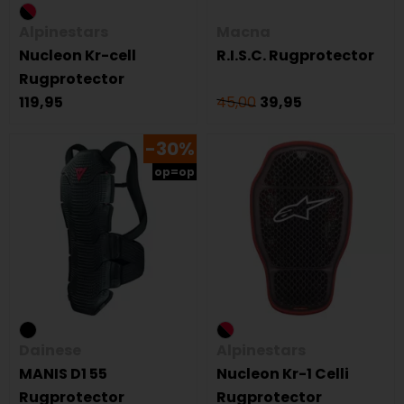
Alpinestars
Macna
Nucleon Kr-cell
R.I.S.C. Rugprotector
Rugprotector
119,95
45,00
39,95
-30%
op=op
Dainese
Alpinestars
MANIS D1 55
Nucleon Kr-1 Celli
Rugprotector
Rugprotector