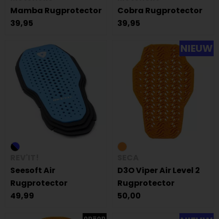
Mamba Rugprotector
Cobra Rugprotector
39,95
39,95
NIEUW
REV'IT!
SECA
Seesoft Air
D3O Viper Air Level 2
Rugprotector
Rugprotector
49,99
50,00
op=op