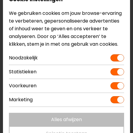
Rugprotector
Rugprotector
We gebruiken cookies om jouw browse-ervaring
45,99
39,99
te verbeteren, gepersonaliseerde advertenties
NIEUW
of inhoud weer te geven en ons verkeer te
analyseren. Door op ‘Alles accepteren’ te
klikken, stem je in met ons gebruik van cookies.
Noodzakelijk
Statistieken
Voorkeuren
REV'IT!
Macna
Marketing
Seesoft RV
R.I.S.C. Rugprotector
Rugprotector
43,99
39,95
Alles afwijzen
op=op