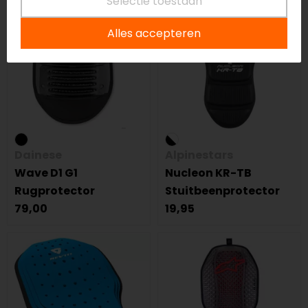
Selectie toestaan
Alles accepteren
Dainese
Alpinestars
Wave D1 G1
Nucleon KR-TB
Rugprotector
Stuitbeenprotector
79,00
19,95