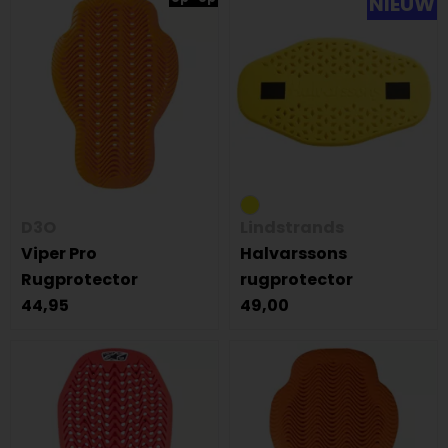
NIEUW
D3O
Lindstrands
Viper Pro
Halvarssons
Rugprotector
rugprotector
44,95
49,00