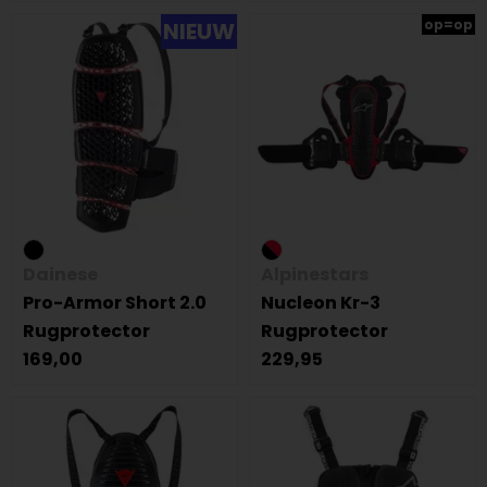
op=op
NIEUW
Dainese
Alpinestars
Pro-Armor Short 2.0
Nucleon Kr-3
Rugprotector
Rugprotector
169,00
229,95