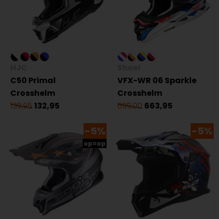
HJC
Shoei
C50 Primal
VFX-WR 06 Sparkle
Crosshelm
Crosshelm
139,95
132,95
699,00
663,95
-5%
-5%
op=op