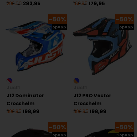
299,00
283,95
189,95
179,95
-50%
-50%
op=op
op=op
Just1
Just1
J12 Dominator
J12 PRO Vector
Crosshelm
Crosshelm
399,95
198,99
399,95
198,99
-50%
-50%
op=op
op=op