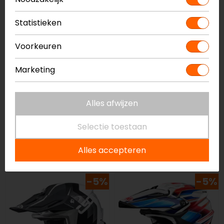
-50%
op=op
Statistieken
Voorkeuren
Marketing
Alles afwijzen
Just1
Alpinestars
Selectie toestaan
J12 Solid Crosshelm
Supertech S-M10
Crosshelm
Alles accepteren
349,95
173,99
699,95
-5%
-5%