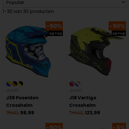
1-30 van 30 producten
-50%
-50%
op=op
op=op
Just1
Just1
J39 Poseidon
J18 Vertigo
Crosshelm
Crosshelm
199,95
98,99
249,95
123,99
-50%
-5%