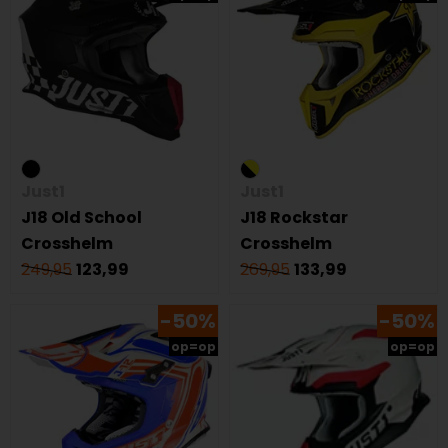
Just1
Just1
J18 Old School
J18 Rockstar
Crosshelm
Crosshelm
249,95
123,99
269,95
133,99
-50%
-50%
op=op
op=op