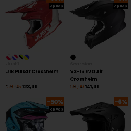
op=op
op=op
Just1
Scorpion
J18 Pulsar Crosshelm
VX-16 EVO Air
Crosshelm
249,95
123,99
149,90
141,99
-50%
-6%
op=op