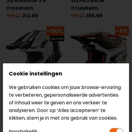
J12 Rockstar 2.0
J12 PRO Racer
Crosshelm
Crosshelm
429,95
213,99
399,95
198,99
-50%
-5%
op=op
Cookie instellingen
We gebruiken cookies om jouw browse-ervaring
te verbeteren, gepersonaliseerde advertenties
Just1
Alpinestars
of inhoud weer te geven en ons verkeer te
J12 PRO Syncro
S-M5 Action 2
analyseren. Door op ‘Alles accepteren’ te
Crosshelm
Crosshelm
klikken, stem je in met ons gebruik van cookies.
399,95
198,99
289,95
274,95
Noodzakelijk