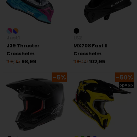
Just1
LS2
J39 Thruster
MX708 Fast II
Crosshelm
Crosshelm
199,95
98,99
109,00
102,95
-5%
-50%
op=op