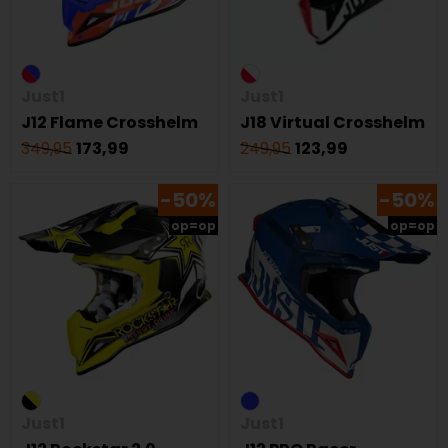
Just1
Just1
J12 Flame Crosshelm
J18 Virtual Crosshelm
349,95
173,99
249,95
123,99
-50%
-50%
op=op
op=op
Just1
Just1