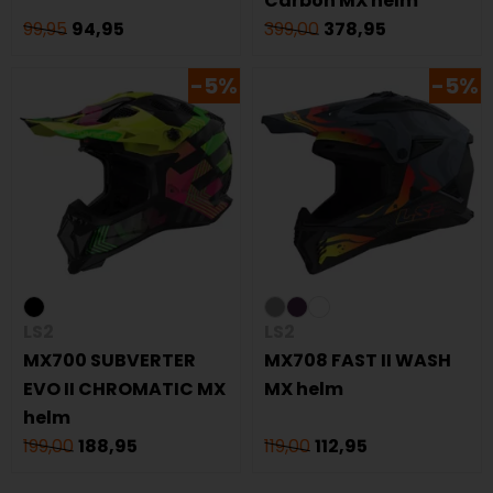
Carbon MX helm
99,95
94,95
399,00
378,95
-5%
-5%
LS2
LS2
MX700 SUBVERTER
MX708 FAST II WASH
EVO II CHROMATIC MX
MX helm
helm
199,00
188,95
119,00
112,95