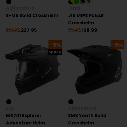
Alpinestars
Just1
S-M5 Solid Crosshelm
J18 MIPS Pulsar
Crosshelm
239,95
227,95
319,95
158,99
-5%
-5%
op=op
LS2
Alpinestars
MX701 Explorer
SM3 Youth Solid
Adventure Helm
Crosshelm