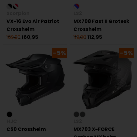
Scorpion
LS2
VX-16 Evo Air Patriot
MX708 Fast II Grotesk
Crosshelm
Crosshelm
169,90
160,95
119,00
112,95
-5%
-5%
HJC
LS2
C50 Crosshelm
MX703 X-FORCE