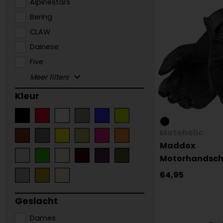
Alpinestars
Bering
CLAW
Dainese
Five
Kleur
Motoholic
Maddox
Motorhandsc
64,95
Geslacht
Dames