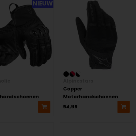
NIEUW
olic
Alpinestars
Copper
rhandschoenen
Motorhandschoenen
54,95