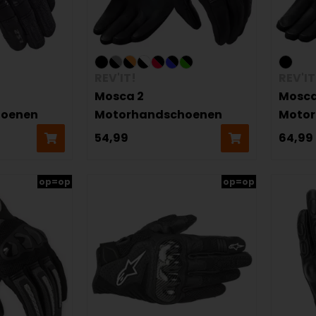
REV'IT!
REV'IT
Mosca 2
Mosca
hoenen
Motorhandschoenen
Moto
54,99
64,99
op=op
op=op