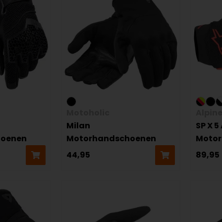
Motoholic
Alpin
Milan
SP X 5 
hoenen
Motorhandschoenen
Moto
44,95
89,95