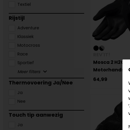
Textiel
Rijstijl
Adventure
Klassiek
Motocross
Race
REV'IT!
Mosca 2 H2O
Sportief
Motorhandsc
64,99
Thermovoering Ja/Nee
Ja
Nee
Touch tip aanwezig
Ja