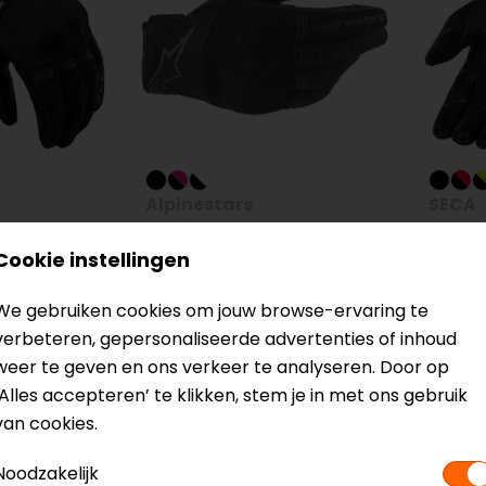
Alpinestars
SECA
Stella Copper
Axis M
Cookie instellingen
hoenen
Motorhandschoenen
Moto
54,95
55,00
We gebruiken cookies om jouw browse-ervaring te
verbeteren, gepersonaliseerde advertenties of inhoud
weer te geven en ons verkeer te analyseren. Door op
op=op
‘Alles accepteren’ te klikken, stem je in met ons gebruik
van cookies.
Noodzakelijk