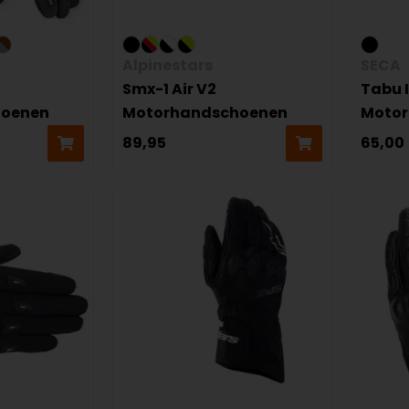
Alpinestars
SECA
Smx-1 Air V2
Tabu I
hoenen
Motorhandschoenen
Moto
89,95
65,00