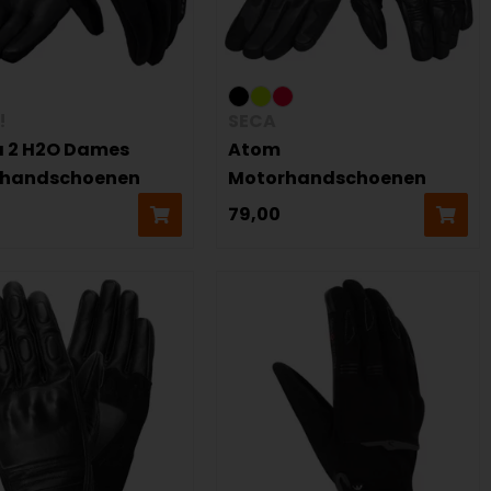
!
SECA
 2 H2O Dames
Atom
rhandschoenen
Motorhandschoenen
79,00