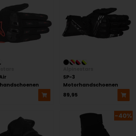
estars
Alpinestars
Air
SP-3
rhandschoenen
Motorhandschoenen
89,95
-40%