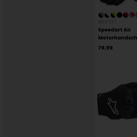
REV'IT!
Speedart Air
Motorhandsc
79,99