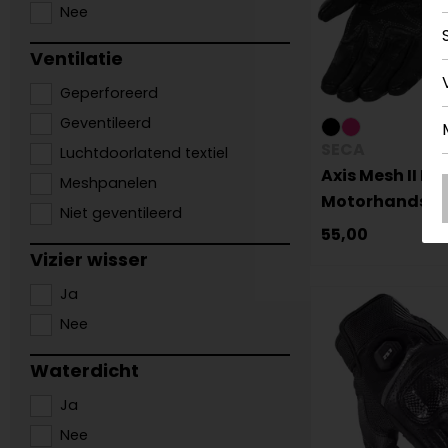
Nee
Ventilatie
Geperforeerd
Geventileerd
SECA
Luchtdoorlatend textiel
Axis Mesh II La
Meshpanelen
Motorhandsc
Niet geventileerd
55,00
Vizier wisser
Ja
Nee
Waterdicht
Ja
Nee