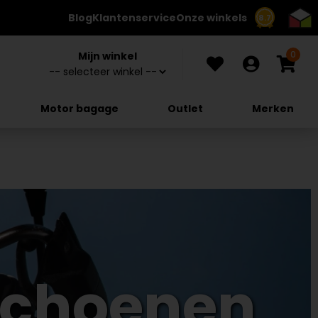
Blog
Klantenservice
Onze winkels
8.7
0
Mijn winkel
Motor bagage
Outlet
Merken
schoenen