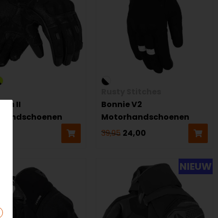
Rusty Stitches
esh II
Bonnie V2
rhandschoenen
Motorhandschoenen
39,95
24,00
NIEUW