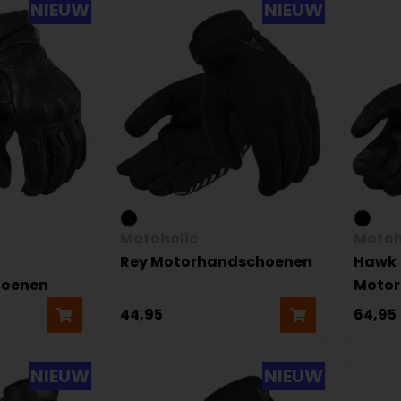
NIEUW
NIEUW
Motoholic
Motoh
Rey Motorhandschoenen
Hawk
hoenen
Moto
44,95
64,95
NIEUW
NIEUW