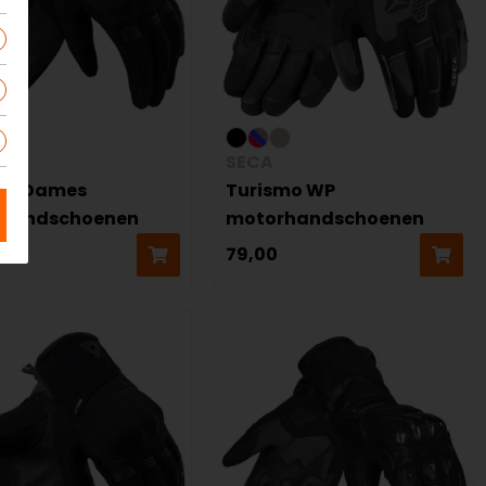
!
SECA
 2 Dames
Turismo WP
rhandschoenen
motorhandschoenen
79,00