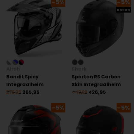
-5%
-5%
op=op
Airoh
Shark
Bandit Spicy
Spartan RS Carbon
Integraalhelm
Skin Integraalhelm
279,95
265,95
449,99
426,95
-5%
-5%