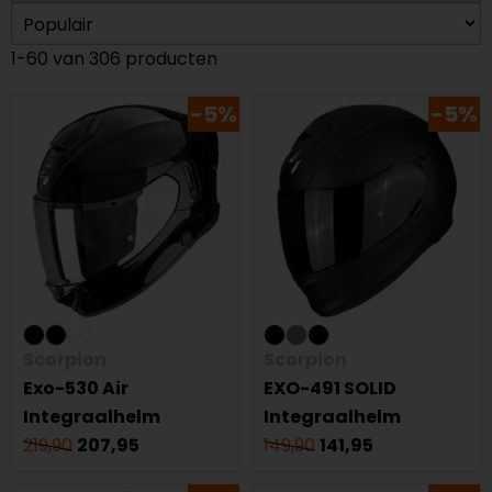
1-60 van 306 producten
-5%
-5%
Scorpion
Scorpion
Exo-530 Air
EXO-491 SOLID
Integraalhelm
Integraalhelm
219,90
207,95
149,90
141,95