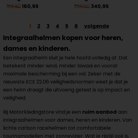
169,90
160,95
359,00
340,95
1
2
3
4
5
6
volgende
Integraalhelmen kopen voor heren,
dames en kinderen.
Een integraalhelm sluit je hele hoofd volledig af. Dat
betekent minder wind, minder lawaai en vooral:
maximale bescherming bij een val. Zeker met de
nieuwste ECE 22.06 veiligheidsnormen weet je dat je
een helm draagt die uitvoerig getest is op impact en
veiligheid.
Bij Motorkledingstore vind je een
ruim aanbod
aan
integraalhelmen voor dames, heren en kinderen. Van
lichte carbon racehelmen tot comfortabele
touringmodellen met zonnevizier. Wat je rijstijl ook is,