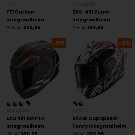
HJC
Scorpion
F71 Carbon
EXO-491 Zumo
Integraalhelm
Integraalhelm
459,95
436,95
169,90
160,95
-5%
-5%
Scorpion
Shark
EXO 491 KRIPTA
Skwal Cup Speed-
Integraalhelm
Fancy Integraalhelm
169,90
160,95
319,99
303,95