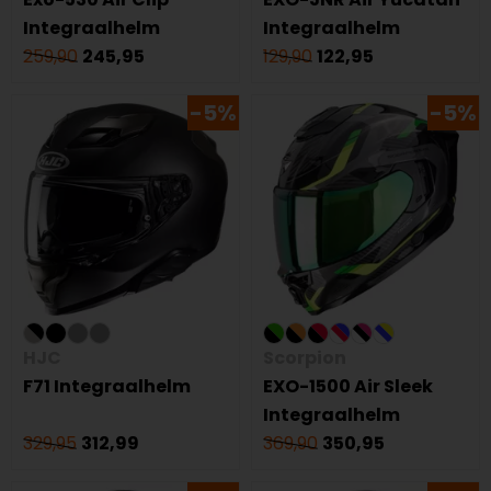
Integraalhelm
Integraalhelm
259,90
245,95
129,90
122,95
-5%
-5%
HJC
Scorpion
F71 Integraalhelm
EXO-1500 Air Sleek
Integraalhelm
329,95
312,99
369,90
350,95