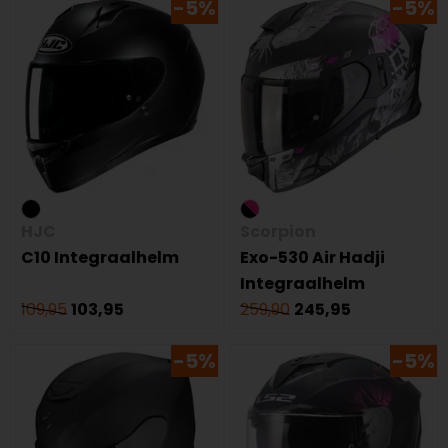
-5%
-5%
HJC
Scorpion
C10 Integraalhelm
Exo-530 Air Hadji
Integraalhelm
109,95
103,95
259,90
245,95
-5%
-5%