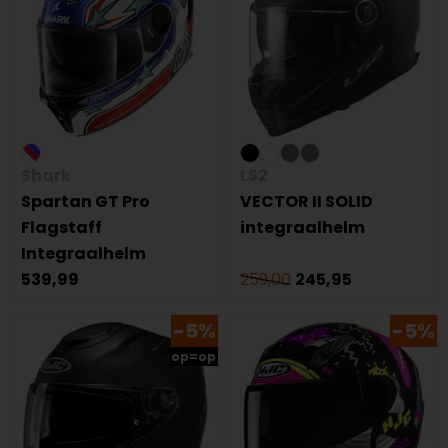
Shark
LS2
Spartan GT Pro
VECTOR II SOLID
Flagstaff
integraalhelm
Integraalhelm
539,99
259,00
245,95
-5%
-5%
op=op