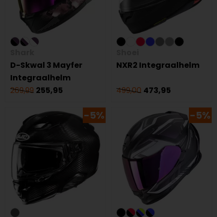
Shark
Shoei
D-Skwal 3 Mayfer
NXR2 Integraalhelm
Integraalhelm
269,99
255,95
499,00
473,95
-5%
-5%