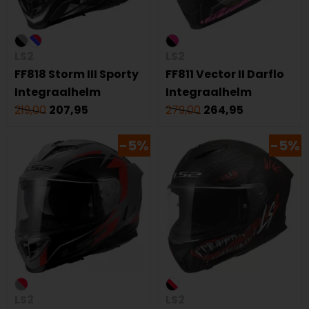
LS2
LS2
FF818 Storm III Sporty
FF811 Vector II Darflo
Integraalhelm
Integraalhelm
219,00
207,95
279,00
264,95
-5%
-5%
LS2
LS2