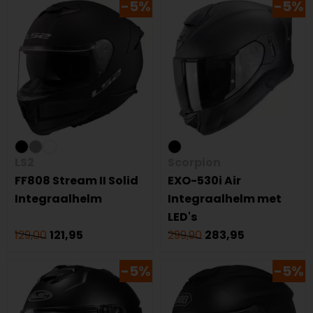
-5%
-5%
LS2
Scorpion
FF808 Stream II Solid
EXO-530i Air
Integraalhelm
Integraalhelm met
LED's
129,00
121,95
299,90
283,95
-5%
-5%