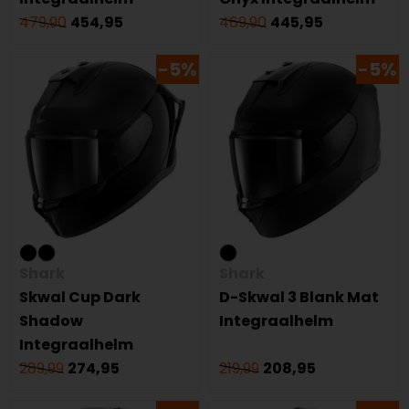
479,90
454,95
469,90
445,95
-5%
-5%
Shark
Shark
Skwal Cup Dark
D-Skwal 3 Blank Mat
Shadow
Integraalhelm
Integraalhelm
289,99
274,95
219,99
208,95