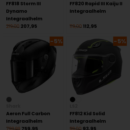
FF818 Storm III
FF820 Rapid III Kaiju II
Dynamo
Integraalhelm
Integraalhelm
219,00
207,95
119,00
112,95
-5%
-5%
Shark
LS2
Aeron Full Carbon
FF812 Kid Solid
Integraalhelm
Integraalhelm
799,99
759,95
99,00
93,95