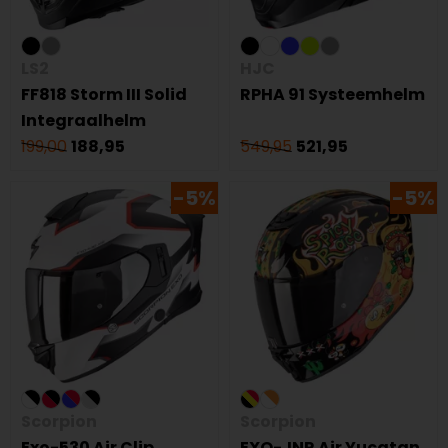
LS2
HJC
FF818 Storm III Solid
RPHA 91 Systeemhelm
Integraalhelm
199,00
188,95
549,95
521,95
-5%
-5%
Scorpion
Scorpion
Exo-530 Air Clip
EXO-JNR Air Yucatan