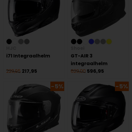
HJC
Shoei
i71 Integraalhelm
GT-AIR 3
integraalhelm
229,95
217,95
629,00
596,95
-5%
-5%