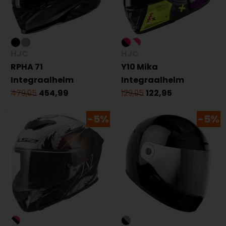
HJC
HJC
RPHA 71
Y10 Mika
Integraalhelm
Integraalhelm
479,95
454,99
129,95
122,95
-5%
-5%