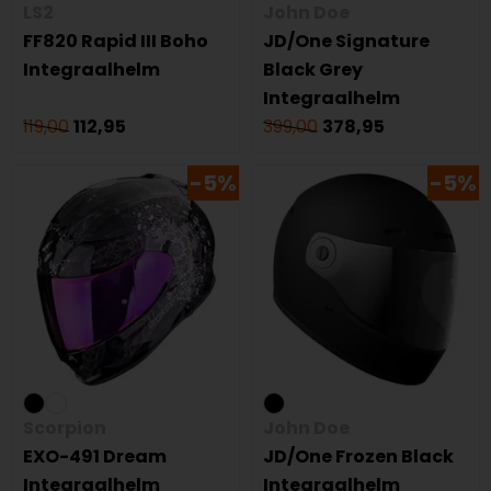
LS2
John Doe
FF820 Rapid III Boho
JD/One Signature
Integraalhelm
Black Grey
Integraalhelm
119,00
112,95
399,00
378,95
-5%
-5%
Scorpion
John Doe
EXO-491 Dream
JD/One Frozen Black
Integraalhelm
Integraalhelm