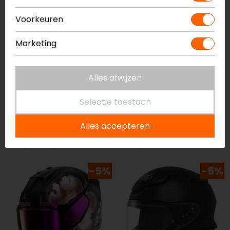
op=op
Voorkeuren
Marketing
Alles afwijzen
Selectie toestaan
AGV
Shark
K6 Flash
Spartan RS Shaytan
Alles accepteren
integraalhelm
Integraalhelm
529,95
369,99
389,99
-5%
-5%