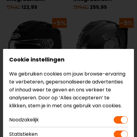
129,90
122,95
269,90
255,95
-5%
-5%
Cookie instellingen
We gebruiken cookies om jouw browse-ervaring
te verbeteren, gepersonaliseerde advertenties
of inhoud weer te geven en ons verkeer te
HJC
Scorpion
analyseren. Door op ‘Alles accepteren’ te
RPHA 72
Exo-1500 Carbon Air
klikken, stem je in met ons gebruik van cookies.
Integraalhelm
Solid Integraalhelm
459,95
436,95
429,90
407,95
Noodzakelijk
-30%
NIEUW
Statistieken