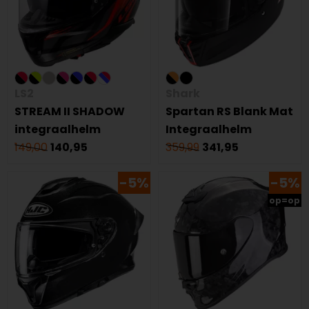
LS2
Shark
STREAM II SHADOW
Spartan RS Blank Mat
integraalhelm
Integraalhelm
149,00
140,95
359,99
341,95
-5%
-5%
op=op