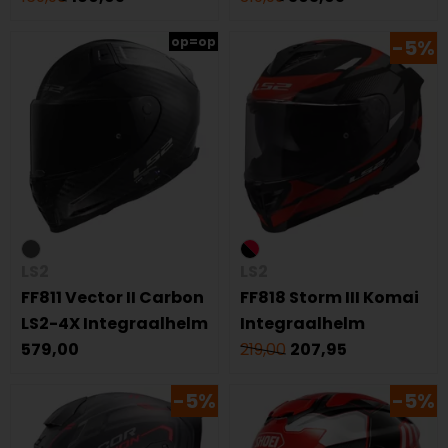
op=op
-5%
LS2
LS2
FF811 Vector II Carbon
FF818 Storm III Komai
LS2-4X Integraalhelm
Integraalhelm
579,00
219,00
207,95
-5%
-5%