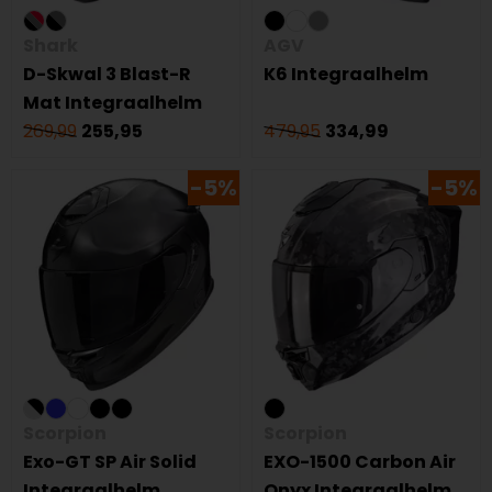
Shark
AGV
D-Skwal 3 Blast-R
K6 Integraalhelm
Mat Integraalhelm
269,99
255,95
479,95
334,99
-5%
-5%
Scorpion
Scorpion
Exo-GT SP Air Solid
EXO-1500 Carbon Air
Integraalhelm
Onyx Integraalhelm