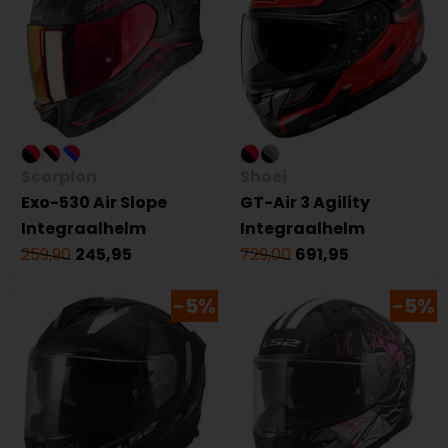
Scorpion
Shoei
Exo-530 Air Slope
GT-Air 3 Agility
Integraalhelm
Integraalhelm
259,90
245,95
729,00
691,95
-5%
-5%