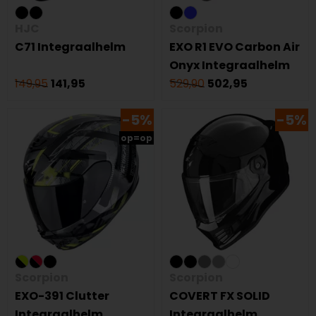
HJC
Scorpion
C71 Integraalhelm
EXO R1 EVO Carbon Air
Onyx Integraalhelm
149,95
141,95
529,90
502,95
-5%
-5%
op=op
Scorpion
Scorpion
EXO-391 Clutter
COVERT FX SOLID
Integraalhelm
Integraalhelm