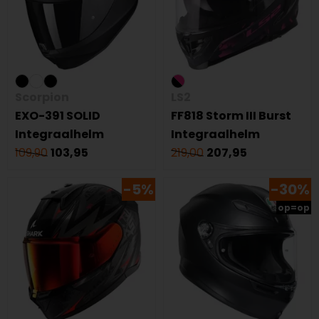
Scorpion
LS2
EXO-391 SOLID
FF818 Storm III Burst
Integraalhelm
Integraalhelm
109,90
103,95
219,00
207,95
-5%
-30%
op=op