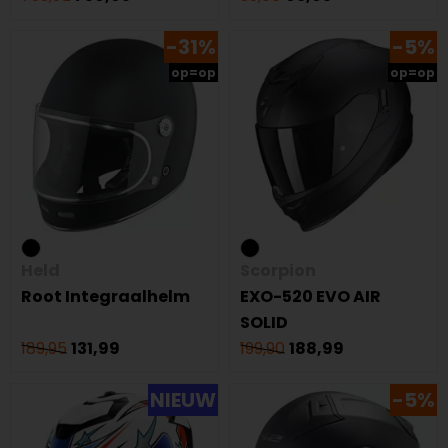
-31%
-5%
op=op
op=op
Held
Scorpion
Root Integraalhelm
EXO-520 EVO AIR
SOLID
189,95
131,99
199,90
188,99
NIEUW
-5%