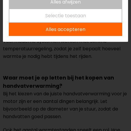
Alles afwijzen
is een complete set verwarmde handvatten die je
huidige handvatten vervangt. Deze zijn vaak voorzien
Selectie toestaan
van meerdere warmtestanden en een eenvoudige
bediening op het stuur.
Alles accepteren
Veel moderne systemen werken met slimme
temperatuurregeling, zodat je zelf bepaalt hoeveel
warmte je nodig hebt tijdens het rijden.
Waar moet je op letten bij het kopen van
handvatverwarming?
Bij het kiezen van de juiste handvatverwarming voor je
motor zijn er een aantal dingen belangrijk. Let
bijvoorbeeld op de diameter van je stuur, zodat de
handvatten goed passen.
Ook het aantal warmtestanden speelt een rol. Hoe