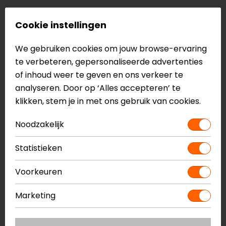
Waarom kiezen voor handvatverwarming op
Cookie instellingen
de motor?
Koude handen zorgen niet alleen voor minder
We gebruiken cookies om jouw browse-ervaring
comfort, maar ook voor minder controle over je
te verbeteren, gepersonaliseerde advertenties
motor. Met verwarmde handvatten voorkom je stijve
of inhoud weer te geven en ons verkeer te
vingers en behoud je grip, zelfs bij lage temperaturen.
analyseren. Door op ‘Alles accepteren’ te
klikken, stem je in met ons gebruik van cookies.
Handvatverwarming zorgt ervoor dat de warmte
direct via het stuur je handen bereikt. In tegenstelling
Noodzakelijk
tot dikke handschoenen behoud je zo meer gevoel
met het gas en de rem, wat het rijden prettiger en
Statistieken
veiliger maakt.
Voorkeuren
Welke soorten handvatverwarming zijn er?
Marketing
Er zijn verschillende soorten handvatverwarming voor
motoren beschikbaar. De meest voorkomende optie