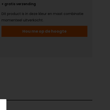
+ gratis verzending
Dit product is in deze kleur en maat combinatie
momenteel uitverkocht.
Hou me op de hoogte