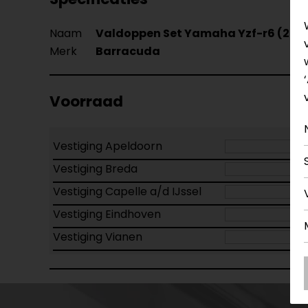
Naam
Valdoppen Set Yamaha Yzf-r6 (2017 
Merk
Barracuda
Voorraad
Vestiging Apeldoorn
Vestiging Breda
Vestiging Capelle a/d IJssel
Vestiging Eindhoven
Vestiging Vianen