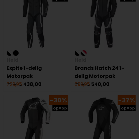
Held
Held
Expite 1-delig
Brands Hatch 24 1-
Motorpak
delig Motorpak
729,95
438,00
899,95
540,00
-30%
-37%
op=op
op=op