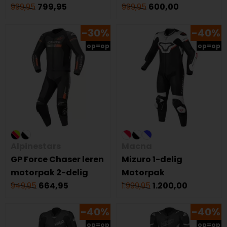
999,95
799,95
999,95
600,00
-30%
-40%
op=op
op=op
Alpinestars
Macna
GP Force Chaser leren
Mizuro 1-delig
motorpak 2-delig
Motorpak
949,95
664,95
1.999,95
1.200,00
-40%
-40%
op=op
op=op