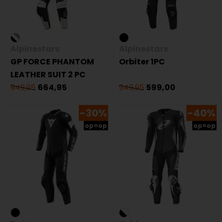
Alpinestars
Alpinestars
GP FORCE PHANTOM
Orbiter 1PC
LEATHER SUIT 2 PC
949,95
664,95
949,95
599,00
-30%
-40%
op=op
op=op