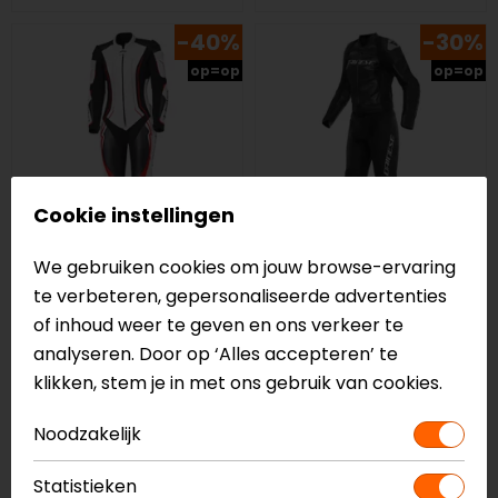
-40%
-30%
op=op
op=op
Cookie instellingen
We gebruiken cookies om jouw browse-ervaring
Held
Dainese
te verbeteren, gepersonaliseerde advertenties
Ayana 3 Dames 1-
Mirage Dames 2-
of inhoud weer te geven en ons verkeer te
delig Motorpak
delige motorcombi
analyseren. Door op ‘Alles accepteren’ te
999,95
600,00
999,95
699,00
klikken, stem je in met ons gebruik van cookies.
-30%
Noodzakelijk
op=op
Statistieken