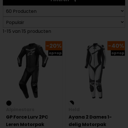
1-15 van 15 producten
-20%
-40%
op=op
op=op
Alpinestars
Held
GP Force Lurv 2PC
Ayana 2 Dames 1-
Leren Motorpak
delig Motorpak