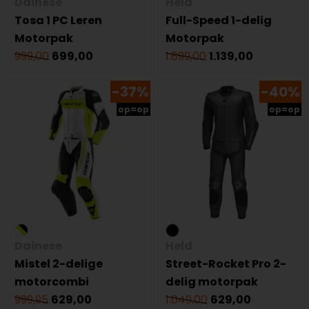
Dainese
Held
Tosa 1 PC Leren
Full-Speed 1-delig
Motorpak
Motorpak
999,00
699,00
1.899,00
1.139,00
-37%
-40%
op=op
op=op
Dainese
Held
Mistel 2-delige
Street-Rocket Pro 2-
motorcombi
delig motorpak
999,95
629,00
1.049,00
629,00