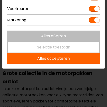
Voorkeuren
Marketing
Alles afwijzen
Dainese
KILLALANE 1-delig
Selectie toestaan
dames raceoverall
899,95
629,95
Alles accepteren
Grote collectie in de motorpakken
outlet
In onze motorpakken outlet vind je een veelzijdige
collectie motorpakken voor elk type motorrijder. Van
sportieve, leren pakken tot comfortabele textiele