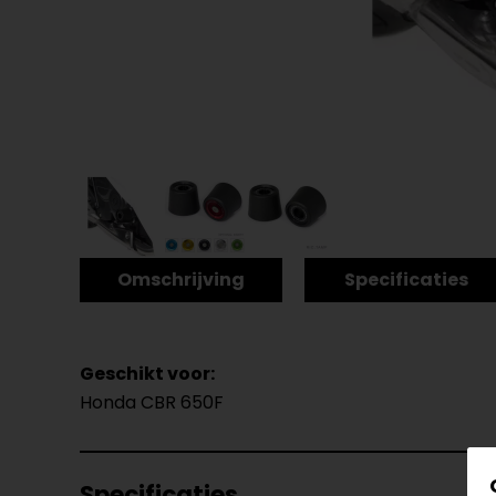
Omschrijving
Specificaties
Geschikt voor:
Honda CBR 650F
Specificaties