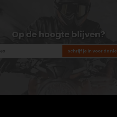
Op de hoogte blijven?
Schrijf je in voor de n