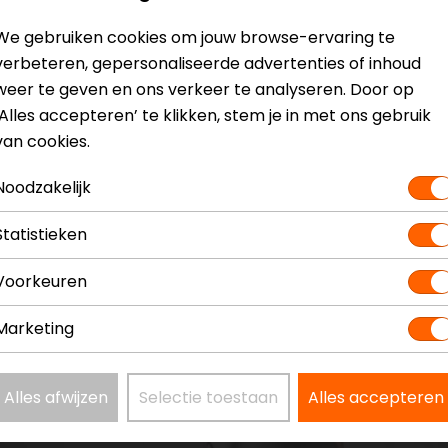
We gebruiken cookies om jouw browse-ervaring te
Model
HP61
verbeteren, gepersonaliseerde advertenties of inhoud
Kleur
N.v.t.
weer te geven en ons verkeer te analyseren. Door op
‘Alles accepteren’ te klikken, stem je in met ons gebruik
van cookies.
Noodzakelijk
Statistieken
Voorkeuren
Marketing
Alles afwijzen
Selectie toestaan
Alles accepteren