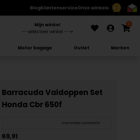
Blog
Klantenservice
Onze winkels
8.7
0
Mijn winkel
Motor bagage
Outlet
Merken
Barracuda Valdoppen Set
Honda Cbr 650f
momenteel uitverkocht
69,91