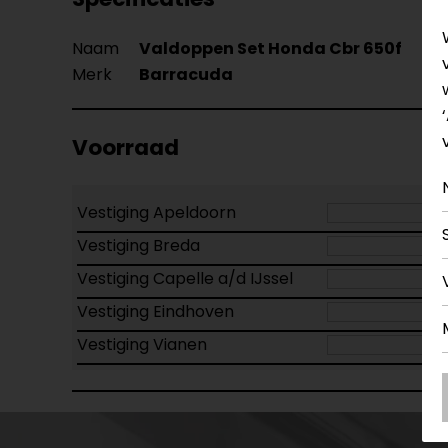
Naam
Valdoppen Set Honda Cbr 650f
Merk
Barracuda
Voorraad
Vestiging Apeldoorn
Vestiging Breda
Vestiging Capelle a/d IJssel
Vestiging Eindhoven
Vestiging Vianen