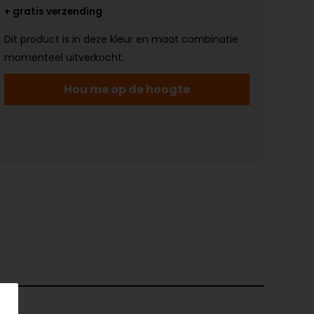
+ gratis verzending
Dit product is in deze kleur en maat combinatie
momenteel uitverkocht.
Hou me op de hoogte