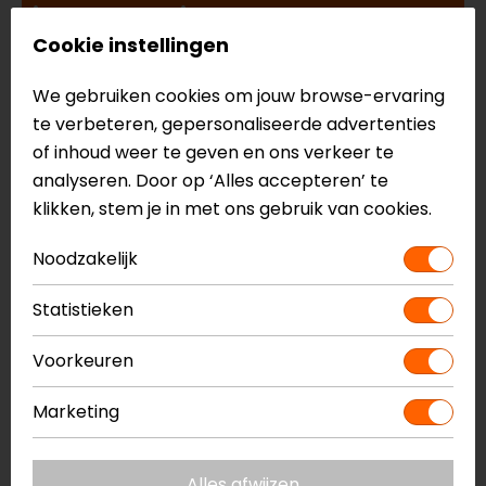
jouw motortrip
Cookie instellingen
Lees meer...
We gebruiken cookies om jouw browse-ervaring
te verbeteren, gepersonaliseerde advertenties
of inhoud weer te geven en ons verkeer te
analyseren. Door op ‘Alles accepteren’ te
klikken, stem je in met ons gebruik van cookies.
Noodzakelijk
Statistieken
Systeemhelm vs integraalhelm: wat
Voorkeuren
is de beste keuze?
Marketing
Lees meer...
Bekijk alle blogs >
Alles afwijzen