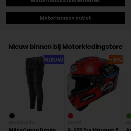
Motorhandschoenen outlet
Motorlaarzen outlet
Nieuw binnen bij Motorkledingstore
NIEUW
-5%
Motoholic
Shoei
M
Miles Cargo Denim
X-SPR Pro Marquez 9
Ax