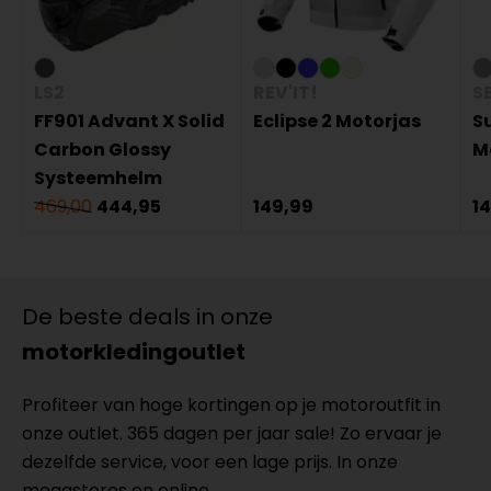
LS2
REV'IT!
S
FF901 Advant X Solid
Eclipse 2 Motorjas
S
Carbon Glossy
M
Systeemhelm
469,00
444,95
149,99
1
De beste deals in onze
motorkledingoutlet
Profiteer van hoge kortingen op je motoroutfit in
onze outlet. 365 dagen per jaar sale! Zo ervaar je
dezelfde service, voor een lage prijs. In onze
megastores en online.