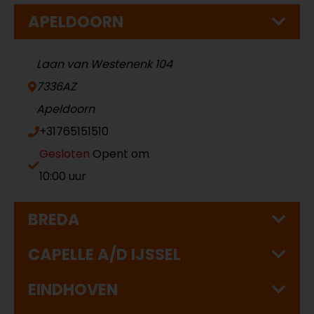
APELDOORN
Laan van Westenenk 104
7336AZ
Apeldoorn
+31765151510
Gesloten
Opent om
10:00 uur
BREDA
CAPELLE A/D IJSSEL
EINDHOVEN