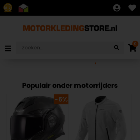
8.7
0
Populair onder motorrijders
-5%