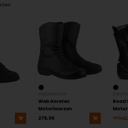
ucten
Alpinestars
Dayt
Web Goretex
Road 
Motorlaarzen
Motor
279,95
459,95