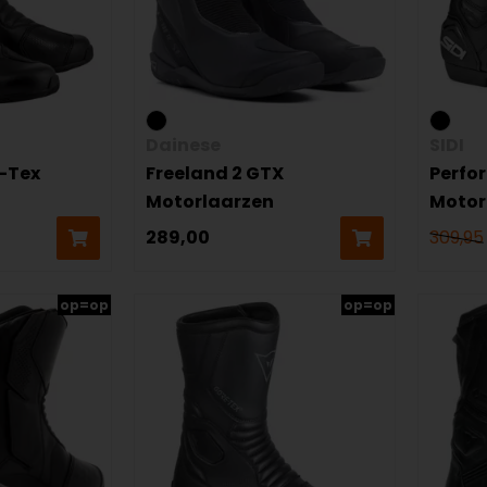
Dainese
SIDI
-Tex
Freeland 2 GTX
Perfo
Motorlaarzen
Motor
289,00
309,95
op=op
op=op