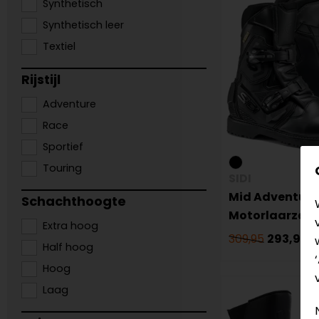
Synthetisch
Synthetisch leer
Textiel
Rijstijl
Adventure
Race
Sportief
Touring
SIDI
Mid Adventure
Schachthoogte
Motorlaarzen
Extra hoog
309,95
293,99
Half hoog
Hoog
Laag