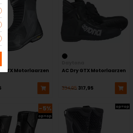
Daytona
io GTX Motorlaarzen
AC Dry GTX Motorlaarzen
5
334,95
317,95
op=op
-5%
op=op