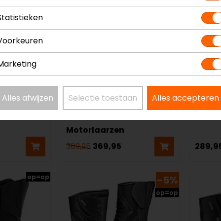
Statistieken
Voorkeuren
Marketing
Alles afwijzen
Selectie toestaan
Alles accepteren
Daytona
Held
mes
Pro Rider GTX
Alser
Motorlaarzen
389,95
369,95
289,9
op=op
-5%
op=op