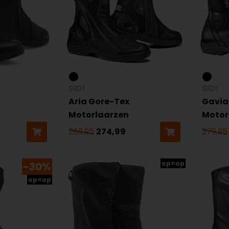
SIDI
SIDI
Aria Gore-Tex
Gavia
Motorlaarzen
Motor
289,95
274,99
279,95
op=op
-30%
op=op