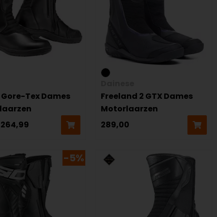
Dainese
 Gore-Tex Dames
Freeland 2 GTX Dames
laarzen
Motorlaarzen
264,99
289,00
-5%