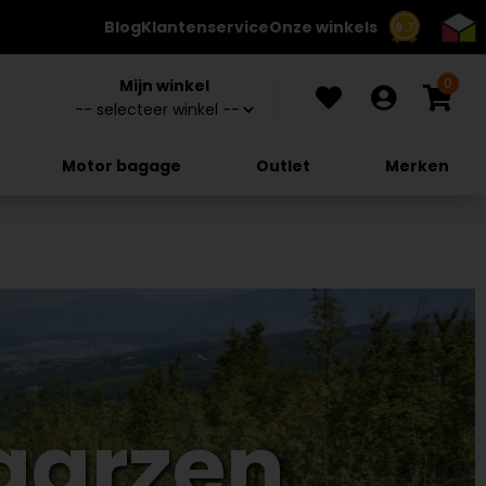
Blog
Klantenservice
Onze winkels
8.7
0
Mijn winkel
Motor bagage
Outlet
Merken
aarzen