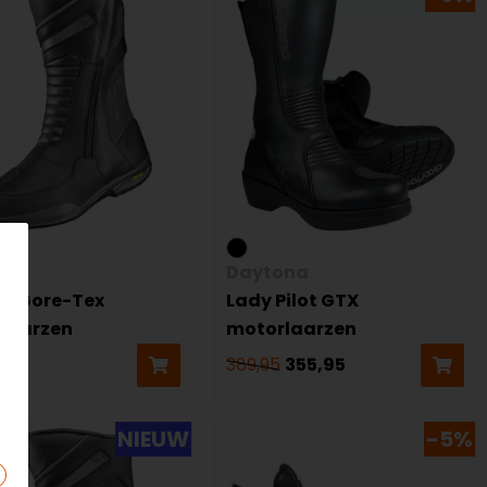
Daytona
e Gore-Tex
Lady Pilot GTX
laarzen
motorlaarzen
5
389,95
355,95
NIEUW
-5%