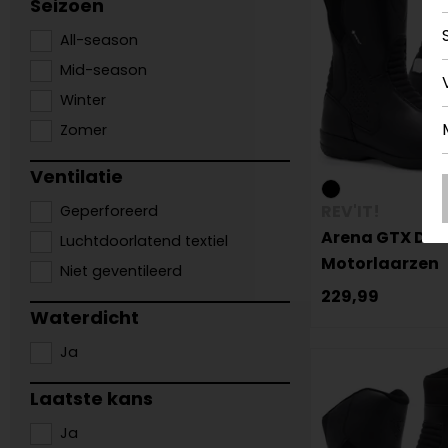
Seizoen
All-season
Mid-season
Winter
Zomer
Ventilatie
REV'IT!
Geperforeerd
Arena GTX Da
Luchtdoorlatend textiel
Motorlaarzen
Niet geventileerd
229,99
Waterdicht
Ja
Laatste kans
Ja