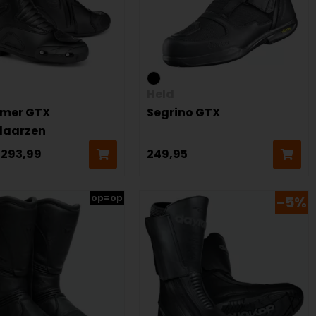
Held
rmer GTX
Segrino GTX
laarzen
293,99
249,95
op=op
-5%