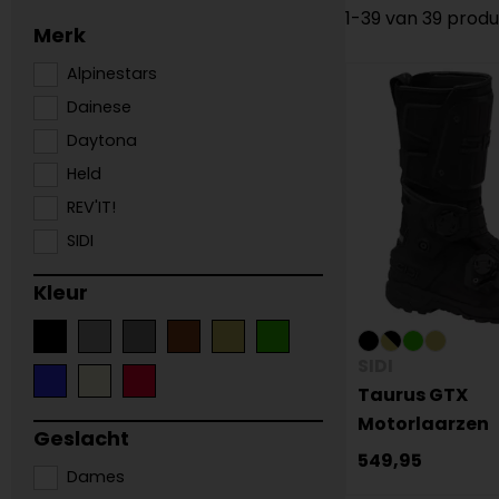
1-39 van 39 prod
Merk
Alpinestars
Dainese
Daytona
Held
REV'IT!
SIDI
Kleur
SIDI
Taurus GTX
Motorlaarzen
Geslacht
549,95
Dames