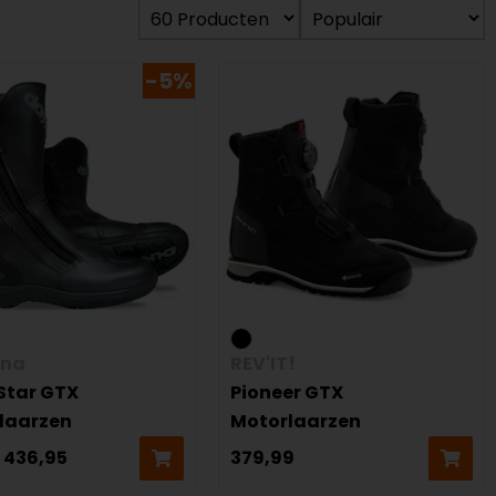
-5%
ona
REV'IT!
Star GTX
Pioneer GTX
laarzen
Motorlaarzen
436,95
379,99