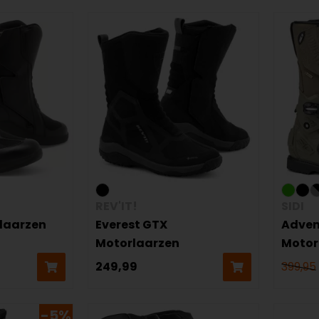
REV'IT!
SIDI
rlaarzen
Everest GTX
Adven
Motorlaarzen
Motor
249,99
399,95
-5%