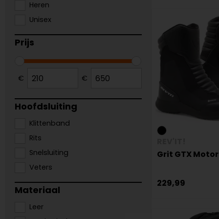
Heren
Unisex
Prijs
€
€
Hoofdsluiting
Klittenband
Rits
REV'IT!
Snelsluiting
Grit GTX Moto
Veters
229,99
Materiaal
Leer