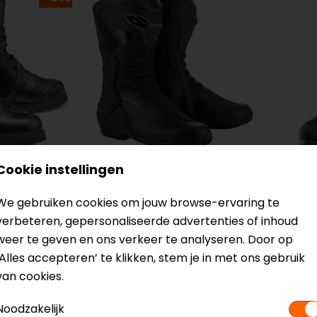
Cookie instellingen
Alpinestars
Held
 Gore-Tex
SMX-6 V3 Gore-Tex
Annon
We gebruiken cookies om jouw browse-ervaring te
Motorlaarzen
motor
verbeteren, gepersonaliseerde advertenties of inhoud
349,95
329,9
weer te geven en ons verkeer te analyseren. Door op
‘Alles accepteren’ te klikken, stem je in met ons gebruik
van cookies.
-5%
Noodzakelijk