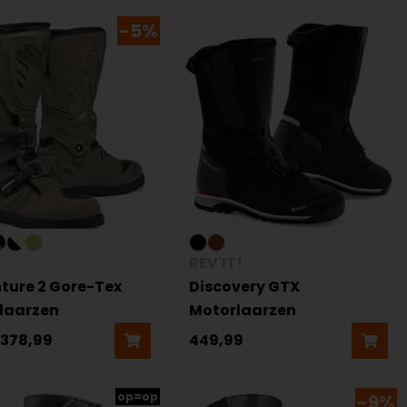
-5%
REV'IT!
ture 2 Gore-Tex
Discovery GTX
laarzen
Motorlaarzen
378,99
449,99
op=op
-9%