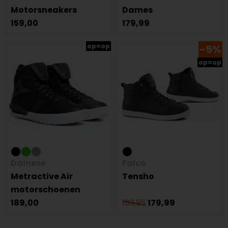
Motorsneakers
Dames
159,00
179,99
op=op
-5%
op=op
Dainese
Falco
Metractive Air
Tensho
motorschoenen
189,00
189,95
179,99