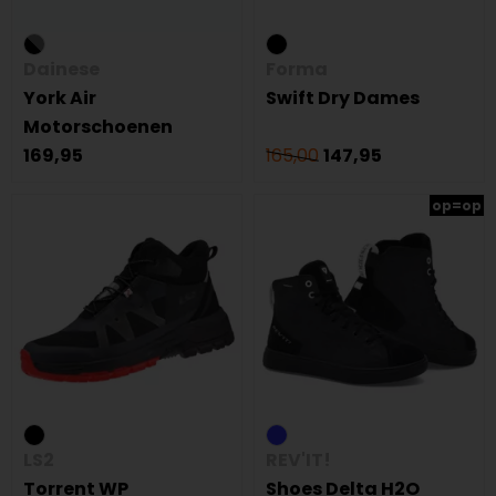
Dainese
Forma
York Air
Swift Dry Dames
Motorschoenen
169,95
165,00
147,95
op=op
LS2
REV'IT!
Torrent WP
Shoes Delta H2O