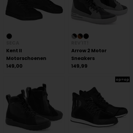
SECA
REV'IT!
Kent II
Arrow 2 Motor
Motorschoenen
Sneakers
149,00
149,99
op=op