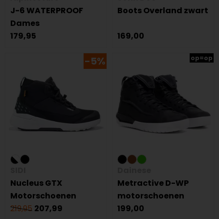
J-6 WATERPROOF
Boots Overland zwart
Dames
179,95
169,00
op=op
-5%
SIDI
Dainese
Nucleus GTX
Metractive D-WP
Motorschoenen
motorschoenen
219,95
207,99
199,00