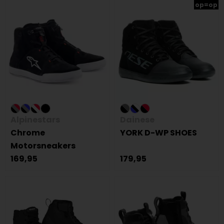
op=op
Alpinestars
Dainese
Chrome
YORK D-WP SHOES
Motorsneakers
169,95
179,95