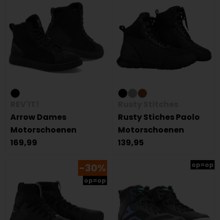
REV'IT!
Rusty Stitches
Arrow Dames
Rusty Stiches Paolo
Motorschoenen
Motorschoenen
169,99
139,95
op=op
-30%
op=op