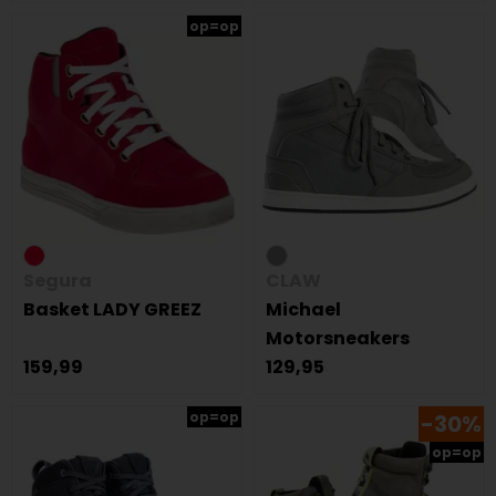
op=op
Segura
CLAW
Basket LADY GREEZ
Michael
Motorsneakers
159,99
129,95
op=op
-30%
op=op