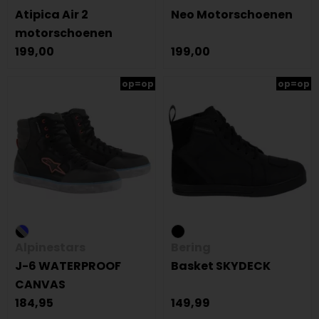
Atipica Air 2
Neo Motorschoenen
motorschoenen
199,00
199,00
op=op
op=op
Alpinestars
Bering
J-6 WATERPROOF
Basket SKYDECK
CANVAS
184,95
149,99