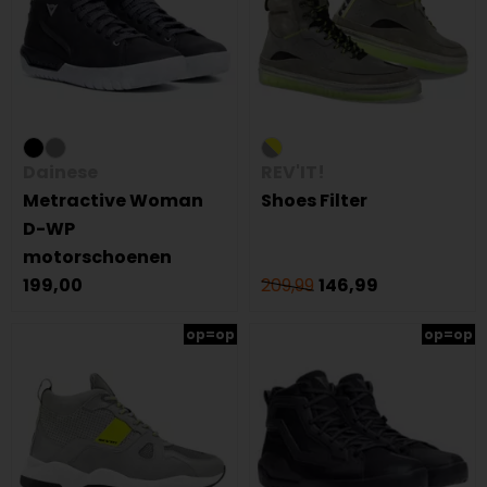
Dainese
REV'IT!
Metractive Woman
Shoes Filter
D-WP
motorschoenen
199,00
209,99
146,99
op=op
op=op