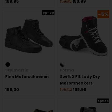
169,95
159,95
150,99
op=op
-5%
Stylmartin
Forma
Finn Motorschoenen
Swift X Fit Lady Dry
Motorsneakers
169,00
175,00
165,95
op=op