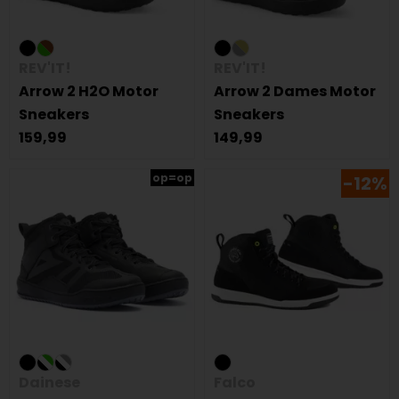
REV'IT!
REV'IT!
Arrow 2 H2O Motor
Arrow 2 Dames Motor
Sneakers
Sneakers
159,99
149,99
op=op
-12%
Dainese
Falco