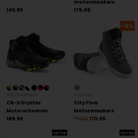
motorsneakers
149,95
179,99
-5%
Alpinestars
Forma
CR-X Drystar
City Flow
Motorschoenen
Motorsneakers
189,95
179,95
170,95
op=op
op=op