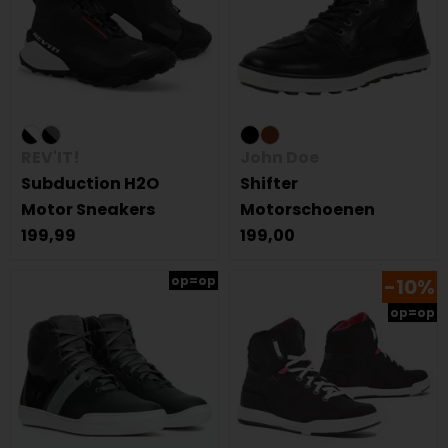
REV'IT!
John Doe
Subduction H2O
Shifter
Motor Sneakers
Motorschoenen
199,99
199,00
op=op
-10%
op=op