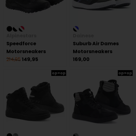
Alpinestars
Dainese
Speedforce
Suburb Air Dames
Motorsneakers
Motorsneakers
214,95
149,95
169,00
op=op
op=op