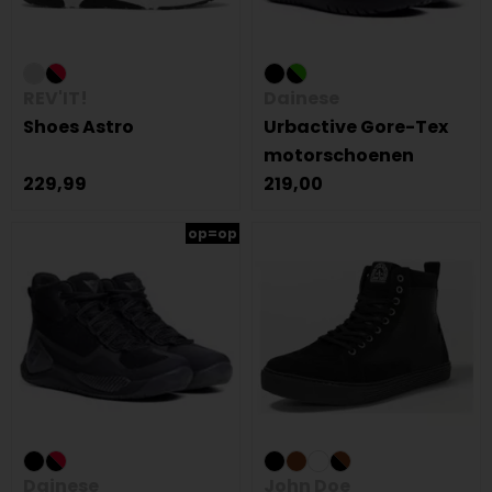
REV'IT!
Dainese
Shoes Astro
Urbactive Gore-Tex
motorschoenen
229,99
219,00
op=op
Dainese
John Doe