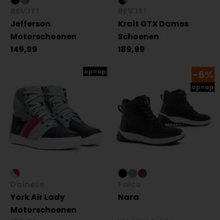
REV'IT!
REV'IT!
Jefferson
Krait GTX Dames
Motorschoenen
Schoenen
149,99
189,99
op=op
-6%
op=op
Dainese
Falco
York Air Lady
Nara
Motorschoenen