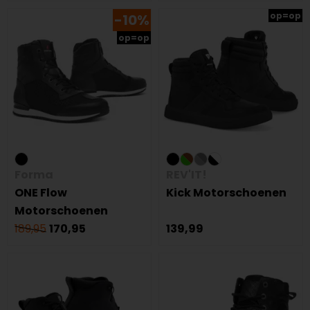
op=op
-10%
op=op
Forma
REV'IT!
ONE Flow
Kick Motorschoenen
Motorschoenen
189,95
170,95
139,99