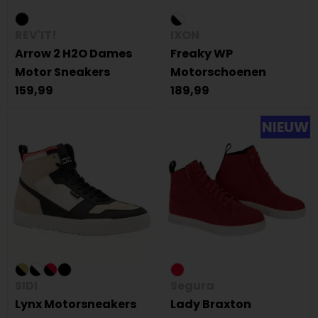
REV'IT!
IXON
Arrow 2 H2O Dames
Freaky WP
Motor Sneakers
Motorschoenen
159,99
189,99
NIEUW
SIDI
Segura
Lynx Motorsneakers
Lady Braxton