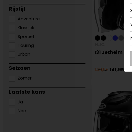
Rijstijl
Adventure
Klassiek
Sportief
HJC
Touring
I31 Jethelm
Urban
Seizoen
149,95
141,95
Zomer
Laatste kans
Ja
Nee