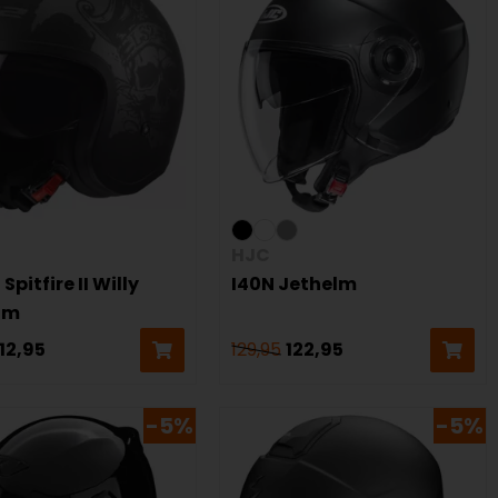
HJC
Spitfire II Willy
I40N Jethelm
lm
112,95
129,95
122,95
-5%
-5%