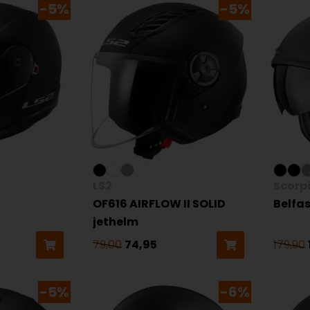
-5%
-5%
LS2
Scorp
OF616 AIRFLOW II SOLID
Belfas
jethelm
79,00
74,95
179,90
-5%
-6%