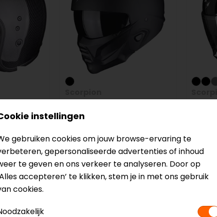
Scorpion
Scorp
 Evo
EXO-COMBAT II SOLID
COVER
Cookie instellingen
Jethelm
Integ
219,90
207,95
269,90
We gebruiken cookies om jouw browse-ervaring te
verbeteren, gepersonaliseerde advertenties of inhoud
weer te geven en ons verkeer te analyseren. Door op
-5%
-5%
‘Alles accepteren’ te klikken, stem je in met ons gebruik
van cookies.
Noodzakelijk