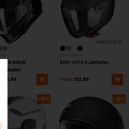
ion
Scorpion
T FX SOLID
EXO-CITY II Jethelm
raalhelm
255,95
129,90
122,95
-6%
-5%