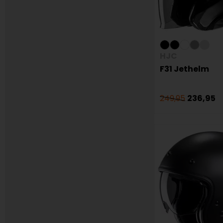
HJC
F31 Jethelm
249,95
236,95