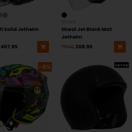
Shark
1 Solid Jethelm
Skwal Jet Blank Mat
Jethelm
407,95
219,99
208,95
op=op
-5%