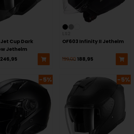
LS2
 Jet Cup Dark
OF603 Infinity II Jethelm
w Jethelm
246,95
199,00
188,95
-5%
-5%