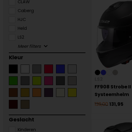
CLAW
Caberg
HJC
Held
LS2
Kleur
LS2
FF908 Strobe II
Systeemhelm
139,00
131,95
Geslacht
Kinderen