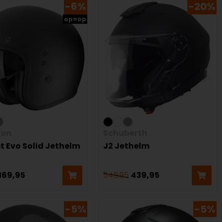
-6%
-20%
op=op
ion
Schuberth
t Evo Solid Jethelm
J2 Jethelm
169,95
549,95
439,95
-5%
-5%