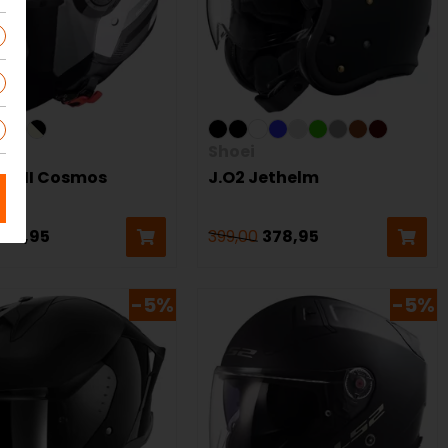
ion
Shoei
ity II Cosmos
J.O2 Jethelm
lm
150,95
399,00
378,95
-5%
-5%