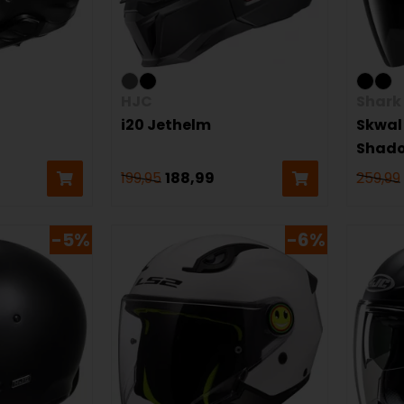
HJC
Shark
i20 Jethelm
Skwal
Shado
199,95
188,99
259,99
-5%
-6%