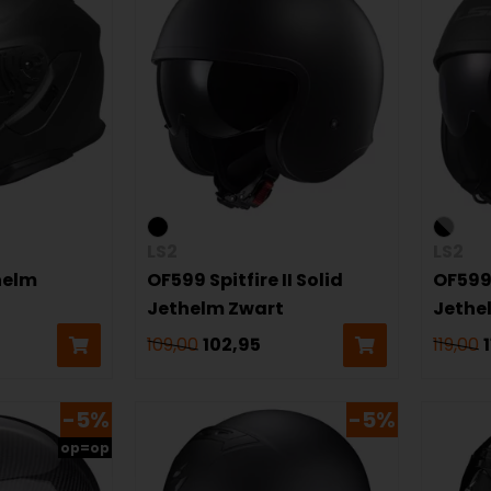
LS2
LS2
helm
OF599 Spitfire II Solid
OF599 
Jethelm Zwart
Jethe
109,00
102,95
119,00
-5%
-5%
op=op