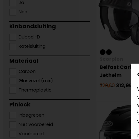
Ja
Nee
Kinbandsluiting
Dubbel-D
Ratelsluiting
Scorpion
Materiaal
Belfast Carbon
Carbon
Jethelm
Glasvezel (mix)
329,90
312,95
Thermoplastic
Pinlock
Inbegrepen
Niet voorbereid
Voorbereid