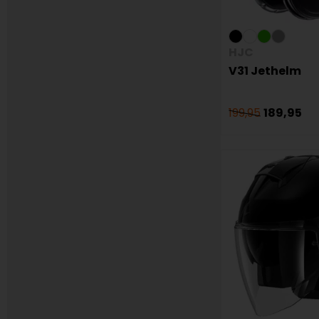
HJC
V31 Jethelm
199,95
189,95