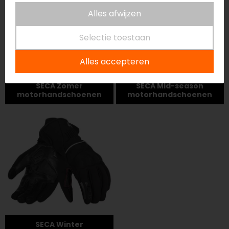
Alles afwijzen
Selectie toestaan
Alles accepteren
SECA Zomer
SECA Mid-season
motorhandschoenen
motorhandschoenen
SECA Winter