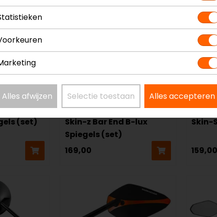
Statistieken
Voorkeuren
Marketing
Alles afwijzen
Selectie toestaan
Alles accepteren
Barracuda
Barra
gels (set)
Skin-z Bar End B-lux
Skin-S
Spiegels (set)
169,00
159,0