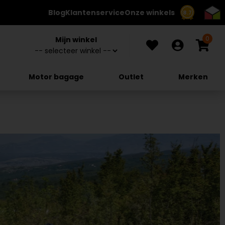
Blog
Klantenservice
Onze winkels
8.7
0
Mijn winkel
Motor bagage
Outlet
Merken