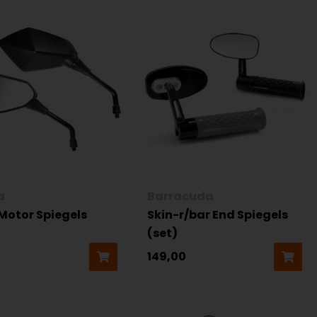
a
Barracuda
Motor Spiegels
Skin-r/bar End Spiegels
(set)
149,00