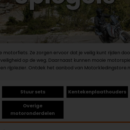
motorfiets. Ze zorgen ervoor dat je veilig kunt rijden doo
le veiligheid op de weg. Daarnaast kunnen mooie motorspi
id en rijplezier. Ontdek het aanbod van Motorkledingstore.n
Stuur sets
Kentekenplaathouders
Overige
motoronderdelen