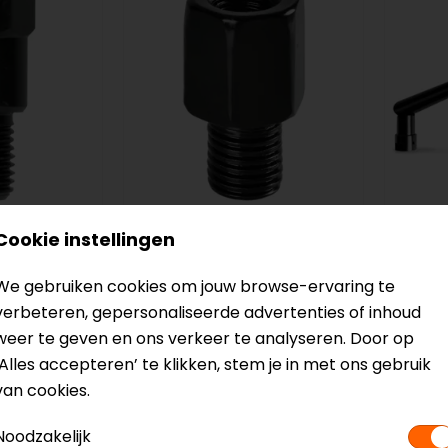
Cookie instellingen
Lampa
Barra
rs -
Spiegeladapters - 8mm
Skin-X
We gebruiken cookies om jouw browse-ervaring te
echts >
rechts > 10mm links
verbeteren, gepersonaliseerde advertenties of inhoud
weer te geven en ons verkeer te analyseren. Door op
6,99
159,0
‘Alles accepteren’ te klikken, stem je in met ons gebruik
van cookies.
op=op
Noodzakelijk