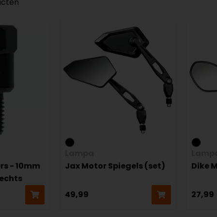
ucten
Lampa
Lamp
rs - 10mm
Jax Motor Spiegels (set)
Dike M
rechts
49,99
27,99