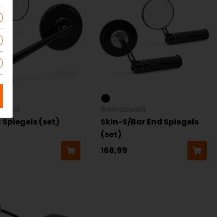
cuda
Barracuda
 Spiegels (set)
Skin-S/Bar End Spiegels
(set)
0
168,99