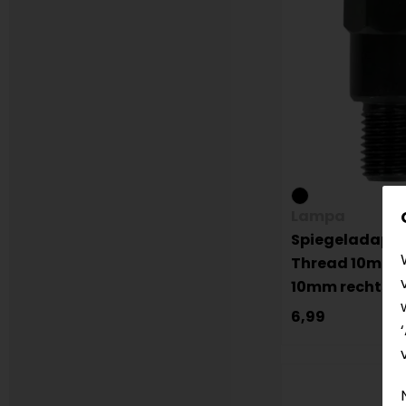
Lampa
Spiegeladapte
Thread 10mm r
10mm rechts
6,99