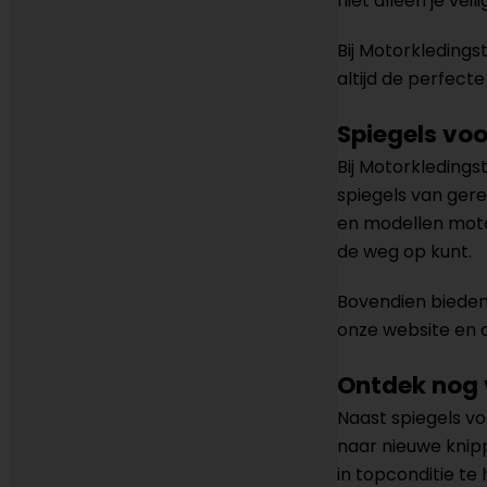
niet alleen je ve
Bij Motorkledings
altijd de perfect
Spiegels voo
Bij Motorkledings
spiegels van ge
en modellen moto
de weg op kunt.
Bovendien bieden 
onze website en 
Ontdek nog 
Naast spiegels v
naar nieuwe knip
in topconditie te 