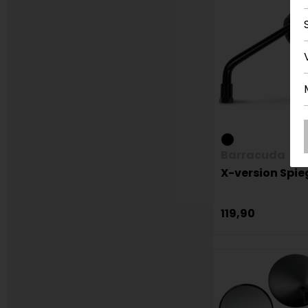
Barracuda
X-version Spie
119,90