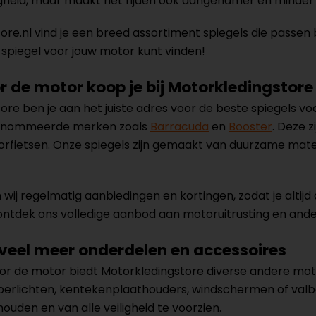
iligheid, maar maakt het rijden ook aangenamer en minder 
tore.nl vind je een breed assortiment spiegels die passen 
e spiegel voor jouw motor kunt vinden!
r de motor koop je bij Motorkledingstore
tore ben je aan het juiste adres voor de beste spiegels vo
renommeerde merken zoals
Barracuda
en
Booster
. Deze 
rfietsen. Onze spiegels zijn gemaakt van duurzame materi
wij regelmatig aanbiedingen en kortingen, zodat je altijd 
ontdek ons volledige aanbod aan motoruitrusting en and
veel meer onderdelen en accessoires
oor de motor biedt Motorkledingstore diverse andere mot
perlichten, kentekenplaathouders, windschermen of valbeu
houden en van alle veiligheid te voorzien.