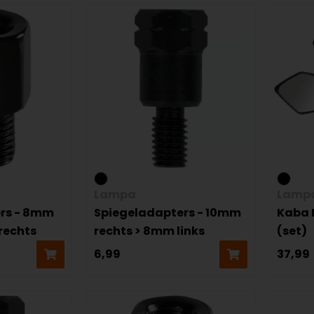
Lampa
Lamp
rs - 8mm
Spiegeladapters - 10mm
Kaba 
rechts
rechts > 8mm links
(set)
6,99
37,99