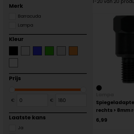
1-20 van 20 prod
Merk
Barracuda
Lampa
Kleur
Prijs
Lampa
€
€
Spiegeladapte
rechts > 8mm 
Laatste kans
6,99
Ja