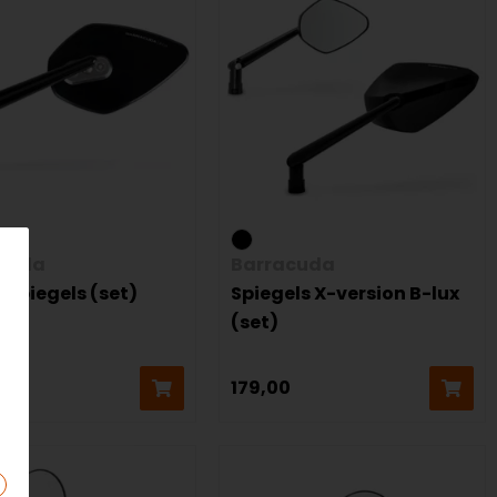
cuda
Barracuda
 Spiegels (set)
Spiegels X-version B-lux
(set)
0
179,00