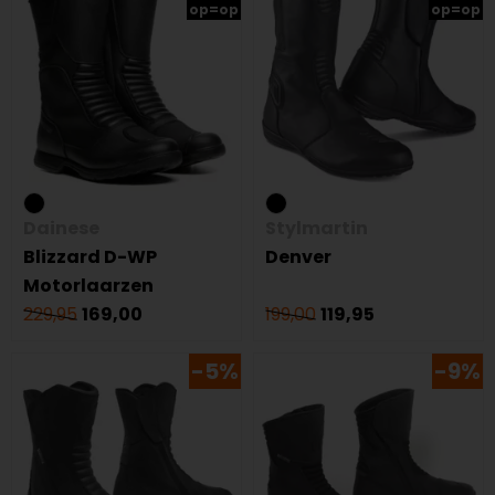
op=op
op=op
Dainese
Stylmartin
Blizzard D-WP
Denver
Motorlaarzen
229,95
169,00
199,00
119,95
-5%
-9%