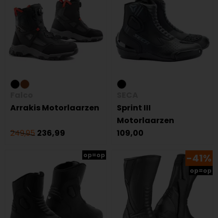
Falco
SECA
Arrakis Motorlaarzen
Sprint III
Motorlaarzen
249,95
236,99
109,00
op=op
-41%
op=op