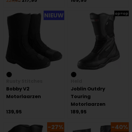
229,95
217,95
169,95
op=op
NIEUW
Rusty Stitches
Held
Bobby V2
Joblin Outdry
Motorlaarzen
Touring
Motorlaarzen
139,95
189,95
-27%
-40%