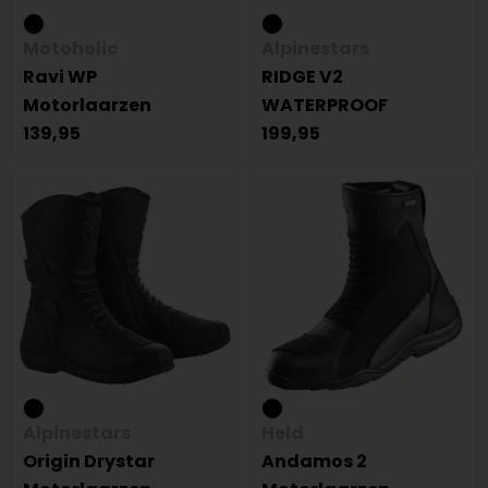
Motoholic
Alpinestars
Ravi WP
RIDGE V2
Motorlaarzen
WATERPROOF
139,95
199,95
Alpinestars
Held
Origin Drystar
Andamos 2