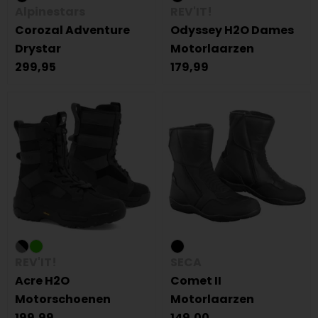
Alpinestars
REV'IT!
Corozal Adventure
Odyssey H2O Dames
Drystar
Motorlaarzen
299,95
179,99
REV'IT!
SECA
Acre H2O
Comet II
Motorschoenen
Motorlaarzen
199,99
149,00