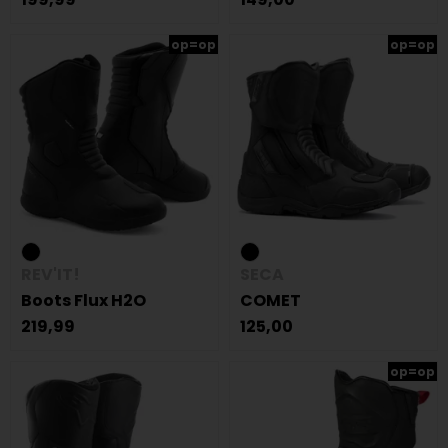
op=op
op=op
REV'IT!
SECA
Boots Flux H2O
COMET
219,99
125,00
op=op