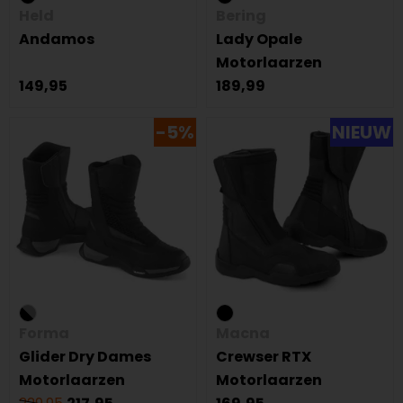
Held
Bering
Andamos
Lady Opale
Motorlaarzen
149,95
189,99
-5%
NIEUW
Forma
Macna
Glider Dry Dames
Crewser RTX
Motorlaarzen
Motorlaarzen