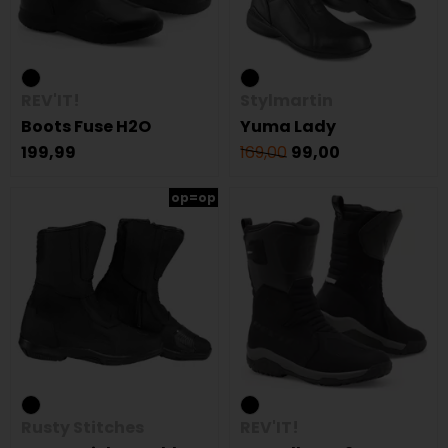
REV'IT!
Stylmartin
Boots Fuse H2O
Yuma Lady
199,99
169,00
99,00
op=op
Rusty Stitches
REV'IT!