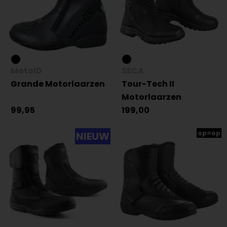
MotoID
SECA
Grande Motorlaarzen
Tour-Tech II
Motorlaarzen
99,95
199,00
op=op
NIEUW