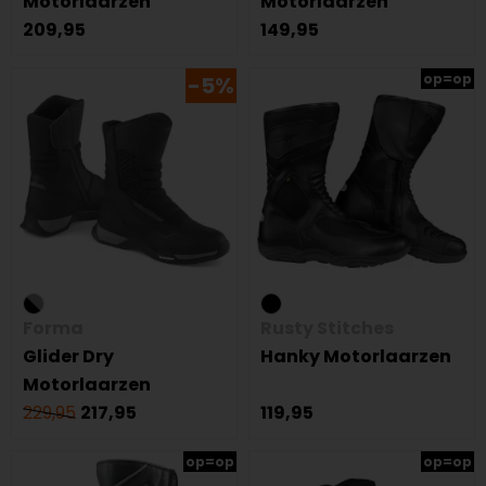
Motorlaarzen
Motorlaarzen
209,95
149,95
op=op
-5%
Forma
Rusty Stitches
Glider Dry
Hanky Motorlaarzen
Motorlaarzen
229,95
217,95
119,95
op=op
op=op