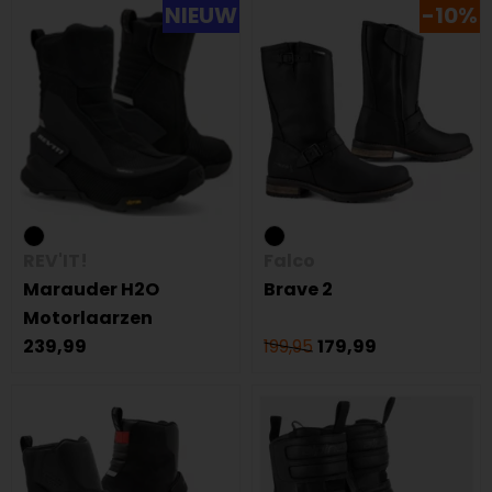
NIEUW
-10%
REV'IT!
Falco
Marauder H2O
Brave 2
Motorlaarzen
239,99
199,95
179,99