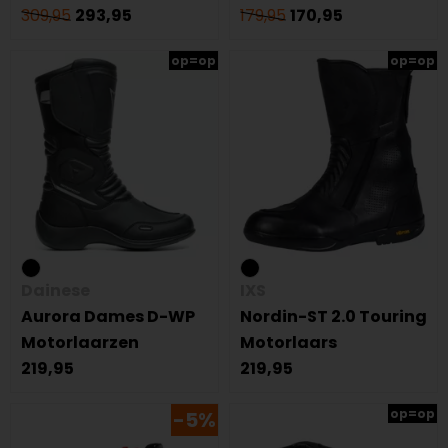
309,95
293,95
179,95
170,95
op=op
op=op
Dainese
IXS
Aurora Dames D-WP
Nordin-ST 2.0 Touring
Motorlaarzen
Motorlaars
219,95
219,95
op=op
-5%