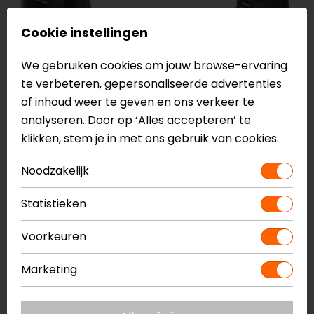
Cookie instellingen
We gebruiken cookies om jouw browse-ervaring
te verbeteren, gepersonaliseerde advertenties
of inhoud weer te geven en ons verkeer te
Alpinestars
IXS
analyseren. Door op ‘Alles accepteren’ te
Andes V2 Drystar
Tour Pacego ST
klikken, stem je in met ons gebruik van cookies.
Motorlaarzen
Motorlaarzen
244,95
169,95
Noodzakelijk
-10%
-5%
Statistieken
op=op
Voorkeuren
Marketing