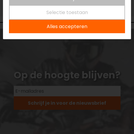
Vestiging Vianen
Niet op voorraad
Selectie toestaan
Alles accepteren
Op de hoogte blijven?
Schrijf je in voor de nieuwsbrief