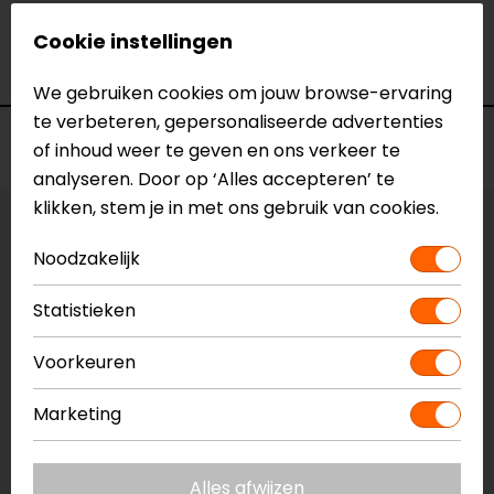
Model
YF6101
Merk
Barracuda
Cookie instellingen
Kleur
N.v.t.
We gebruiken cookies om jouw browse-ervaring
te verbeteren, gepersonaliseerde advertenties
Voorraad
of inhoud weer te geven en ons verkeer te
analyseren. Door op ‘Alles accepteren’ te
klikken, stem je in met ons gebruik van cookies.
Vestiging Apeldoorn
Noodzakelijk
Niet op voorraad
Vestiging Breda
Statistieken
Niet op voorraad
Voorkeuren
Vestiging Capelle a/d IJssel
Niet op voorraad
Marketing
Vestiging Eindhoven
Niet op voorraad
Alles afwijzen