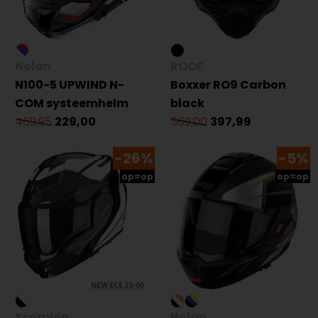
Nolan
ROOF
N100-5 UPWIND N-
Boxxer RO9 Carbon
COM systeemhelm
black
469,95
229,00
569,00
397,99
-26%
-5%
op=op
op=op
Scorpion
Nolan