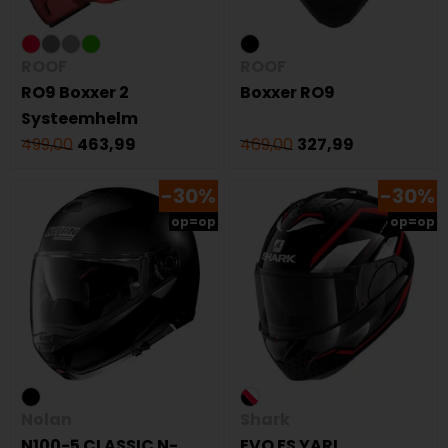
ROOF
ROOF
RO9 Boxxer 2
Boxxer RO9
Systeemhelm
499,00
463,99
469,00
327,99
-30%
-30%
op=op
op=op
Nolan
Shark
N100-5 CLASSIC N-
EVO ES YARI