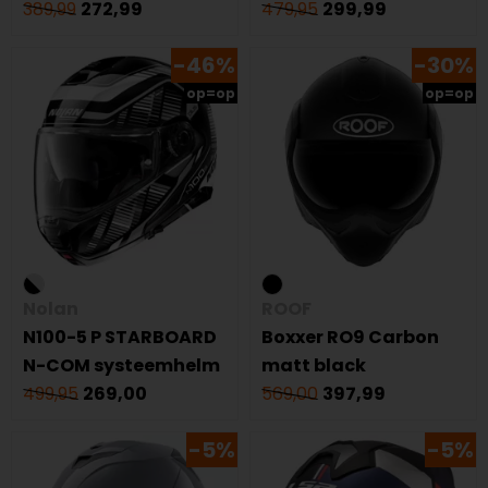
389,99
272,99
479,95
299,99
-46%
-30%
op=op
op=op
Nolan
ROOF
N100-5 P STARBOARD
Boxxer RO9 Carbon
N-COM systeemhelm
matt black
499,95
269,00
569,00
397,99
-5%
-5%