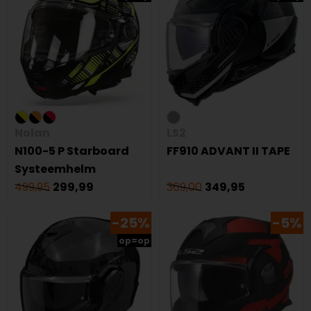
Nolan
LS2
N100-5 P Starboard
FF910 ADVANT II TAPE
Systeemhelm
499,95
299,99
369,00
349,95
-25%
-5%
op=op