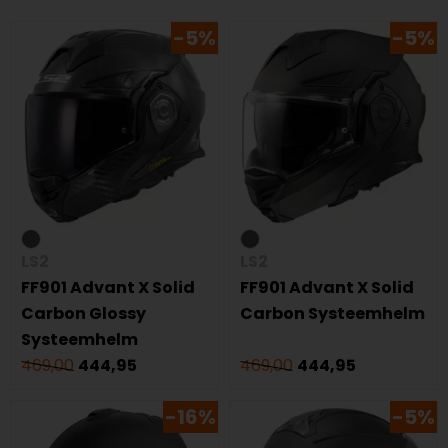
-5%
-5%
LS2
LS2
FF901 Advant X Solid
FF901 Advant X Solid
Carbon Glossy
Carbon Systeemhelm
Systeemhelm
469,00
444,95
469,00
444,95
-16%
-5%