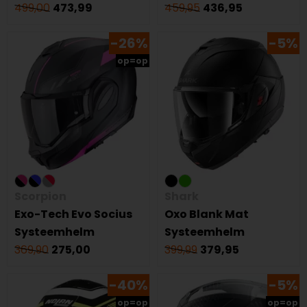
499,00
473,99
459,95
436,95
-26%
-5%
op=op
Scorpion
Shark
Exo-Tech Evo Socius
Oxo Blank Mat
Systeemhelm
Systeemhelm
369,90
275,00
399,99
379,95
-40%
-5%
op=op
op=op