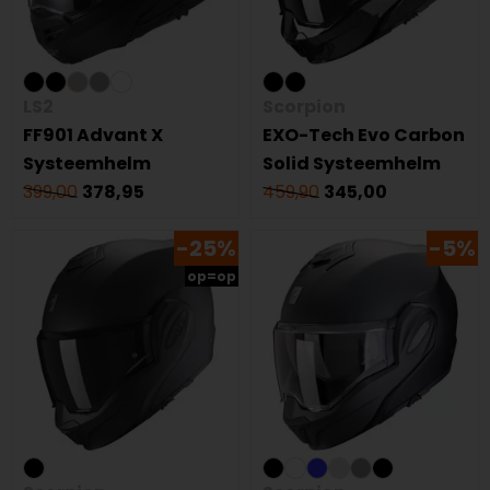
LS2
Scorpion
FF901 Advant X
EXO-Tech Evo Carbon
Systeemhelm
Solid Systeemhelm
399,00
378,95
459,90
345,00
-25%
-5%
op=op