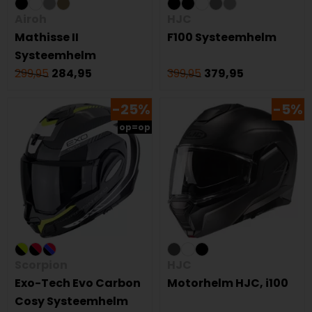
Airoh
HJC
Mathisse II
F100 Systeemhelm
Systeemhelm
299,95
284,95
399,95
379,95
-25%
-5%
op=op
Scorpion
HJC
Exo-Tech Evo Carbon
Motorhelm HJC, i100
Cosy Systeemhelm