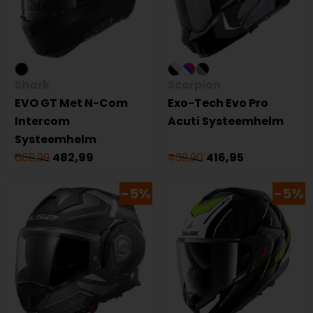
Shark
Scorpion
EVO GT Met N-Com
Exo-Tech Evo Pro
Intercom
Acuti Systeemhelm
Systeemhelm
689,99
482,99
439,90
416,95
-5%
-5%