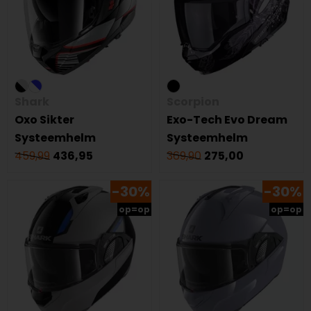
Shark
Scorpion
Oxo Sikter
Exo-Tech Evo Dream
Systeemhelm
Systeemhelm
459,99
436,95
369,90
275,00
-30%
-30%
op=op
op=op