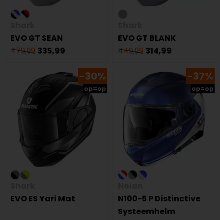
Shark
Shark
EVO GT SEAN
EVO GT BLANK
479,99
335,99
449,99
314,99
-30%
-37%
op=op
op=op
Shark
Nolan
EVO ES Yari Mat
N100-5 P Distinctive
Systeemhelm