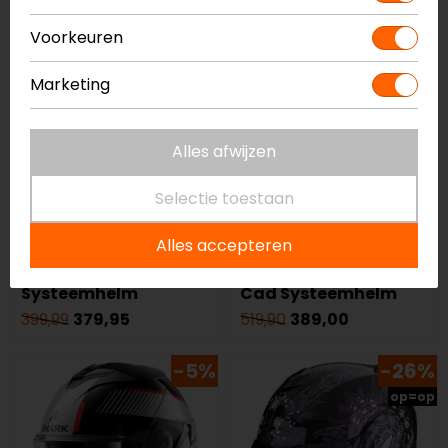
-5%
-25%
Voorkeuren
op=op
Marketing
Alles afwijzen
Selectie toestaan
Shark
Scorpion
Alles accepteren
Oxo Blank
Exo-Tech Evo Carbon
Systeemhelm
Cad Systeemhelm
399,99
379,95
519,90
389,00
-5%
-26%
op=op