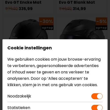
Evo GT Encke Mat
Evo GT Blank Mat
479,99
335,99
449,99
314,99
-30%
-5%
op=op
op=op
Cookie instellingen
We gebruiken cookies om jouw browse-ervaring
te verbeteren, gepersonaliseerde advertenties
of inhoud weer te geven en ons verkeer te
Shark
LS2
analyseren. Door op ‘Alles accepteren’ te
EVO ES Systeemhelm
FF901 Advant X
klikken, stem je in met ons gebruik van cookies.
Carbon Solid 4x
Systeemhelm
Noodzakelijk
349,99
244,99
669,00
634,99
Statistieken