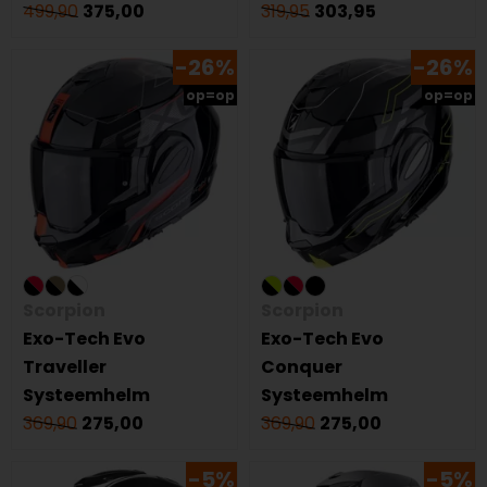
499,90
375,00
319,95
303,95
-26%
-26%
op=op
op=op
Scorpion
Scorpion
Exo-Tech Evo
Exo-Tech Evo
Traveller
Conquer
Systeemhelm
Systeemhelm
369,90
275,00
369,90
275,00
-5%
-5%