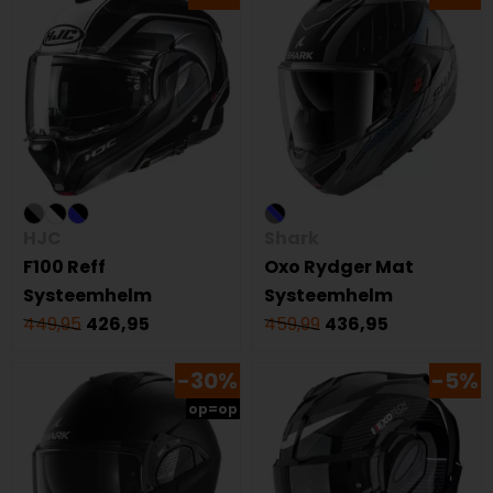
HJC
Shark
F100 Reff
Oxo Rydger Mat
Systeemhelm
Systeemhelm
449,95
426,95
459,99
436,95
-30%
-5%
op=op