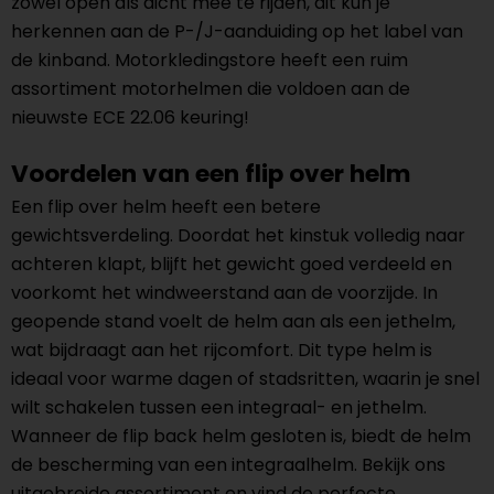
zowel open als dicht mee te rijden, dit kun je
herkennen aan de P-/J-aanduiding op het label van
de kinband. Motorkledingstore heeft een ruim
assortiment motorhelmen die voldoen aan de
nieuwste ECE 22.06 keuring!
Voordelen van een flip over helm
Een flip over helm heeft een betere
gewichtsverdeling. Doordat het kinstuk volledig naar
achteren klapt, blijft het gewicht goed verdeeld en
voorkomt het windweerstand aan de voorzijde. In
geopende stand voelt de helm aan als een jethelm,
wat bijdraagt aan het rijcomfort. Dit type helm is
ideaal voor warme dagen of stadsritten, waarin je snel
wilt schakelen tussen een integraal- en jethelm.
Wanneer de flip back helm gesloten is, biedt de helm
de bescherming van een integraalhelm. Bekijk ons
uitgebreide assortiment en vind de perfecte