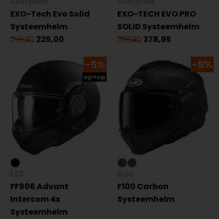
Scorpion
Scorpion
EXO-Tech Evo Solid
EXO-TECH EVO PRO
Systeemhelm
SOLID Systeemhelm
299,90
225,00
399,90
378,95
-5%
-5%
op=op
LS2
HJC
FF906 Advant
F100 Carbon
Intercom 4x
Systeemhelm
Systeemhelm