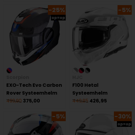
-25%
-5%
op=op
Scorpion
HJC
EXO-Tech Evo Carbon
F100 Hetal
Rover Systeemhelm
Systeemhelm
499,90
375,00
449,95
426,95
-5%
-30%
op=op