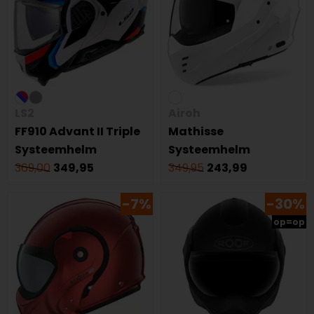
LS2
Airoh
FF910 Advant II Triple
Mathisse
Systeemhelm
Systeemhelm
369,00
349,95
349,95
243,99
-7%
-30%
op=op