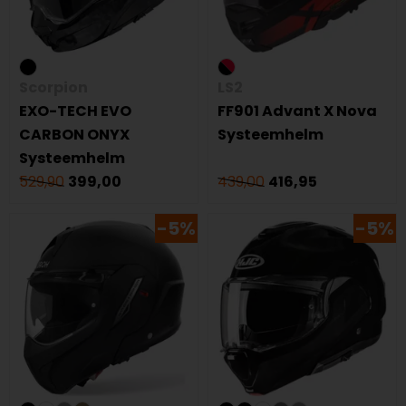
Scorpion
LS2
EXO-TECH EVO
FF901 Advant X Nova
CARBON ONYX
Systeemhelm
Systeemhelm
529,90
399,00
439,00
416,95
-5%
-5%