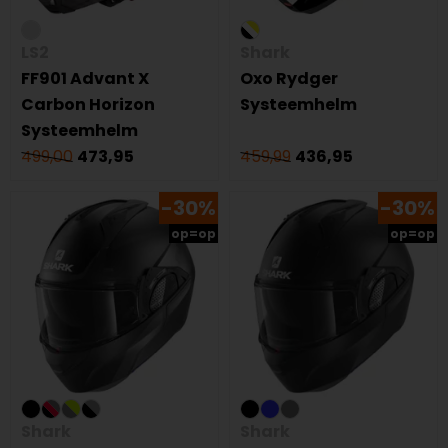
LS2
Shark
FF901 Advant X
Oxo Rydger
Carbon Horizon
Systeemhelm
Systeemhelm
499,00
473,95
459,99
436,95
-30%
-30%
op=op
op=op
Shark
Shark