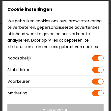
Model
KN8101-13
Merk
Barracuda
Cookie instellingen
Kleur
N.v.t.
We gebruiken cookies om jouw browse-ervaring
te verbeteren, gepersonaliseerde advertenties
Voorraad
of inhoud weer te geven en ons verkeer te
analyseren. Door op ‘Alles accepteren’ te
klikken, stem je in met ons gebruik van cookies.
Vestiging Apeldoorn
Noodzakelijk
Niet op voorraad
Vestiging Breda
Statistieken
Niet op voorraad
Voorkeuren
Vestiging Capelle a/d IJssel
Niet op voorraad
Marketing
Vestiging Eindhoven
Niet op voorraad
Alles afwijzen