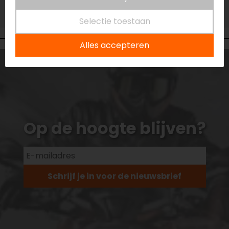
Vestiging Vianen
Niet op voorraad
Selectie toestaan
Alles accepteren
Op de hoogte blijven?
Schrijf je in voor de nieuwsbrief