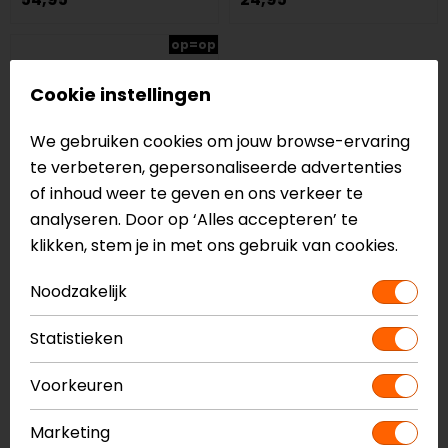
op=op
Cookie instellingen
We gebruiken cookies om jouw browse-ervaring
te verbeteren, gepersonaliseerde advertenties
of inhoud weer te geven en ons verkeer te
analyseren. Door op ‘Alles accepteren’ te
klikken, stem je in met ons gebruik van cookies.
Alpinestars
Noodzakelijk
Footbed Tech 10
14,95
Statistieken
Waarom kiezen voor motorschoenen
Voorkeuren
en -laarzen onderdelen?
Marketing