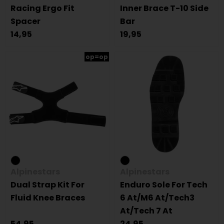
Racing Ergo Fit
Inner Brace T-10 Side
Spacer
Bar
14,95
19,95
op=op
Alpinestars
Alpinestars
Dual Strap Kit For
Enduro Sole For Tech
Fluid Knee Braces
6 At/M6 At/Tech3
At/Tech 7 At
54,95
24,95