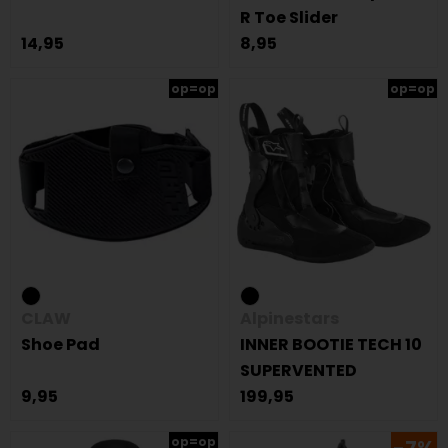
R Toe Slider
14,95
8,95
op=op
op=op
CLAW
Alpinestars
Shoe Pad
INNER BOOTIE TECH 10
SUPERVENTED
9,95
199,95
op=op