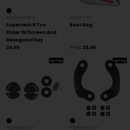
Alpinestars
Daytona
Supertech R Toe
Boot Bag
Slider W/Screws And
Hexagonal Key
24,95
27,95
25,95
op=op
op=op
Alpinestars
Alpinestars