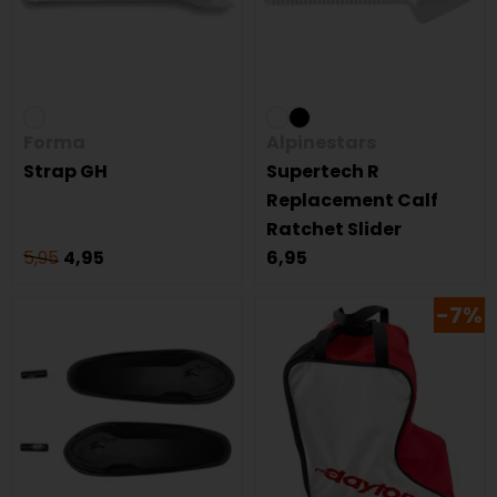
Forma
Alpinestars
Strap GH
Supertech R
Replacement Calf
Ratchet Slider
5,95
4,95
6,95
-7%