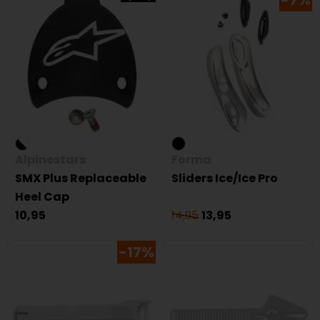
-7%
Alpinestars
Forma
SMX Plus Replaceable
Sliders Ice/Ice Pro
Heel Cap
10,95
14,95
13,95
-17%