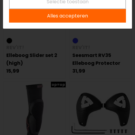
Selectie toestaan
Alles accepteren
REV'IT!
REV'IT!
Elleboog Slider set 2
Seesmart RV35
(high)
Elleboog Protector
15,99
31,99
op=op