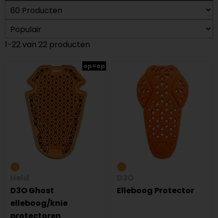
1-22 van 22 producten
op=op
Held
D3O
D3O Ghost
Elleboog Protector
elleboog/knie
protectoren