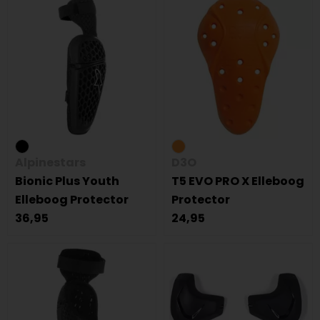
Alpinestars
D3O
Bionic Plus Youth
T5 EVO PRO X Elleboog
Elleboog Protector
Protector
36,95
24,95