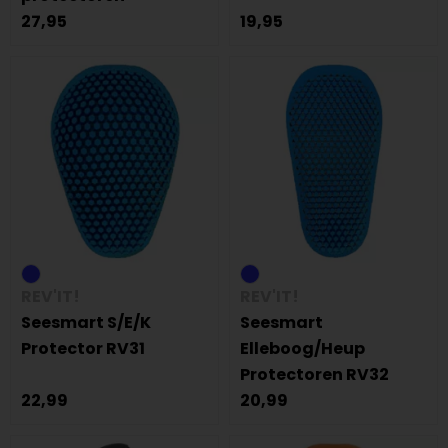
27,95
19,95
REV'IT!
REV'IT!
Seesmart S/E/K
Seesmart
Protector RV31
Elleboog/Heup
Protectoren RV32
22,99
20,99