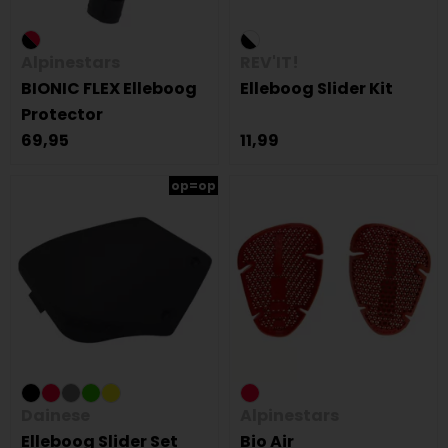
Alpinestars
REV'IT!
BIONIC FLEX Elleboog
Elleboog Slider Kit
Protector
69,95
11,99
op=op
Dainese
Alpinestars
Elleboog Slider Set
Bio Air