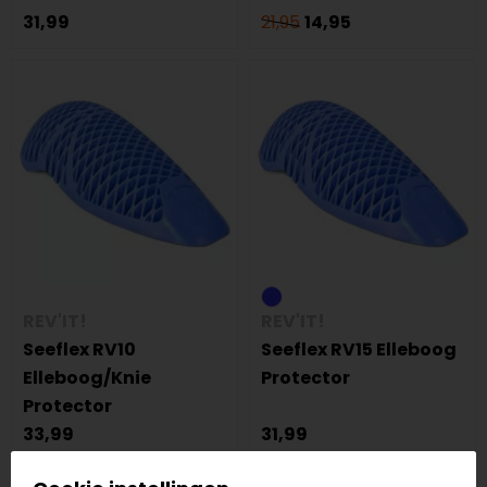
31,99
21,95
14,95
REV'IT!
REV'IT!
Seeflex RV10
Seeflex RV15 Elleboog
Elleboog/Knie
Protector
Protector
33,99
31,99