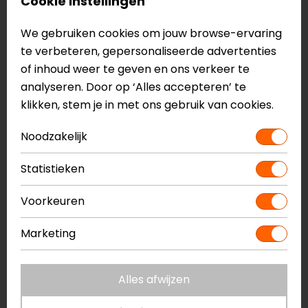
Cookie instellingen
We gebruiken cookies om jouw browse-ervaring
te verbeteren, gepersonaliseerde advertenties
of inhoud weer te geven en ons verkeer te
analyseren. Door op ‘Alles accepteren’ te
klikken, stem je in met ons gebruik van cookies.
Noodzakelijk
REV'IT!
Alpinestars
Statistieken
Elleboog Slider set 2
Bionic Action
(low)
Kickstart Elbow
Voorkeuren
Guard Set
15,99
14,95
Marketing
Alles afwijzen