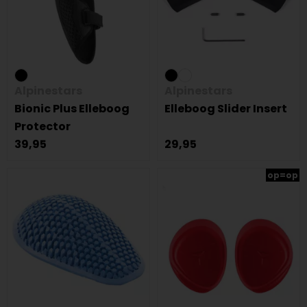
Alpinestars
Alpinestars
Bionic Plus Elleboog
Elleboog Slider Insert
Protector
39,95
29,95
op=op