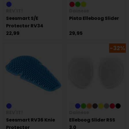
REV'IT!
Dainese
Seesmart S/E
Pista Elleboog Slider
Protector RV34
22,99
29,95
-32%
REV'IT!
Dainese
Seesmart RV36 Knie
Elleboog Slider RSS
Protector
3.0