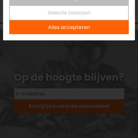
Vestiging Vianen
Niet op voorraad
Selectie toestaan
Alles accepteren
Op de hoogte blijven?
Schrijf je in voor de nieuwsbrief