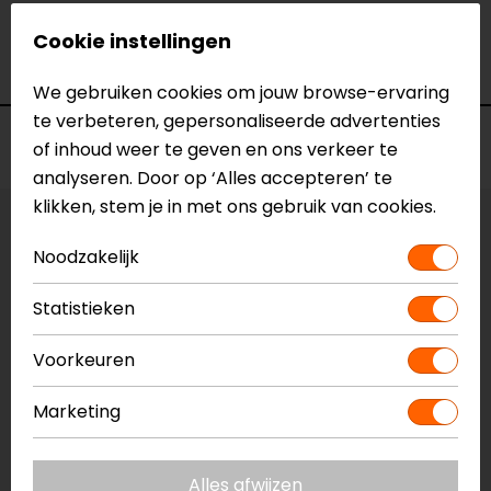
Model
SG1101-15
Merk
Barracuda
Cookie instellingen
Kleur
N.v.t.
We gebruiken cookies om jouw browse-ervaring
te verbeteren, gepersonaliseerde advertenties
Voorraad
of inhoud weer te geven en ons verkeer te
analyseren. Door op ‘Alles accepteren’ te
klikken, stem je in met ons gebruik van cookies.
Vestiging Apeldoorn
Noodzakelijk
Niet op voorraad
Vestiging Breda
Statistieken
Niet op voorraad
Voorkeuren
Vestiging Capelle a/d IJssel
Niet op voorraad
Marketing
Vestiging Eindhoven
Niet op voorraad
Alles afwijzen