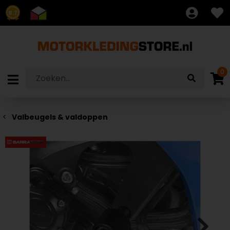
8.7
0
Valbeugels & valdoppen