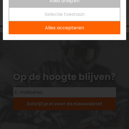
Alles afwijzen
Vestiging Vianen
Niet op voorraad
Selectie toestaan
Alles accepteren
Op de hoogte blijven?
Schrijf je in voor de nieuwsbrief