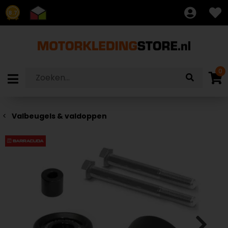
8.7
0
Valbeugels & valdoppen