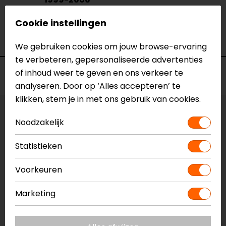
Model
HN6101
Cookie instellingen
Merk
Barracuda
Kleur
N.v.t.
We gebruiken cookies om jouw browse-ervaring
te verbeteren, gepersonaliseerde advertenties
of inhoud weer te geven en ons verkeer te
Voorraad
analyseren. Door op ‘Alles accepteren’ te
klikken, stem je in met ons gebruik van cookies.
Vestiging Apeldoorn
Noodzakelijk
Niet op voorraad
Statistieken
Vestiging Breda
Niet op voorraad
Voorkeuren
Vestiging Capelle a/d IJssel
Niet op voorraad
Marketing
Vestiging Eindhoven
Niet op voorraad