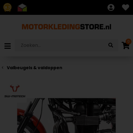
8.7
0
Valbeugels & valdoppen