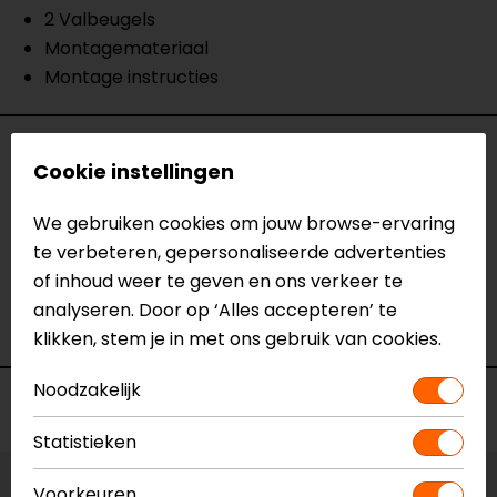
2 Valbeugels
Montagemateriaal
Montage instructies
Specificaties
Cookie instellingen
Naam
Valbeugel, Triumph THRUXTON 900 /
We gebruiken cookies om jouw browse-ervaring
BONNEVILLE ('04-).
te verbeteren, gepersonaliseerde advertenties
Model
SBL.11.249.10000/B
of inhoud weer te geven en ons verkeer te
Merk
SW-Motech
analyseren. Door op ‘Alles accepteren’ te
Kleur
N.v.t.
klikken, stem je in met ons gebruik van cookies.
Noodzakelijk
Voorraad
Statistieken
Voorkeuren