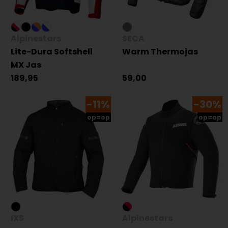
Alpinestars
SECA
Lite-Dura Softshell
Warm Thermojas
MX Jas
189,95
59,00
-11%
-30%
op=op
op=op
IXS
Alpinestars