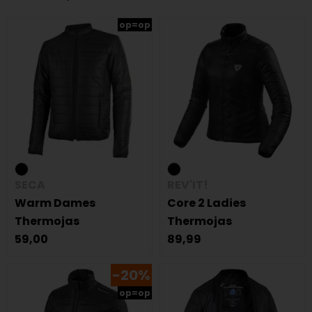
op=op
SECA
REV'IT!
Warm Dames
Core 2 Ladies
Thermojas
Thermojas
59,00
89,99
-20%
op=op