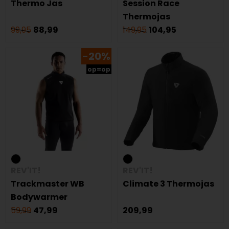
Thermo Jas
Session Race
Thermojas
99,95
88,99
149,95
104,95
-20%
op=op
REV'IT!
REV'IT!
Trackmaster WB
Climate 3 Thermojas
Bodywarmer
59,99
47,99
209,99