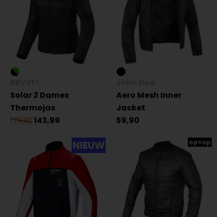
REV'IT!
John Doe
Solar 2 Dames
Aero Mesh Inner
Thermojas
Jacket
179,99
143,99
59,90
op=op
NIEUW