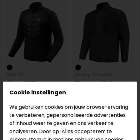
REV'IT!
Rusty Stitches
Storm 2 WB
Thomson Midlayer
Thermojas
Thermojas
Cookie instellingen
139,99
79,95
We gebruiken cookies om jouw browse-ervaring
op=op
te verbeteren, gepersonaliseerde advertenties
of inhoud weer te geven en ons verkeer te
analyseren. Door op ‘Alles accepteren’ te
klikken, stem je in met ons gebruik van cookies.